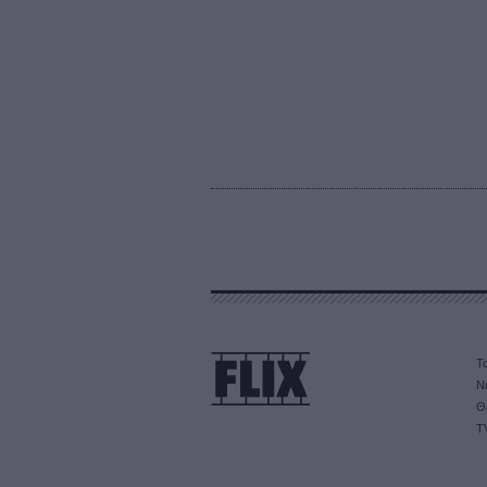
Τα
Ν
Θ
T