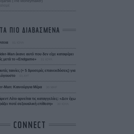
 Bojarski (The Moneymaker)
Σαλομέ
ΤΑ ΠΙΟ ΔΙΑΒΑΣΜΕΝΑ
σεια
01 ΙΟΥΛ
ider-Man έκανε αυτό που δεν είχε καταφέρει
ίς μετά το «Endgame»
31 ΙΟΥΛ
αυτές ταινίες (+ 5 δροσερές επανεκδόσεις) για
Αύγουστο
01 ΑΥΓ
er-Man: Καινούργια Μέρα
30 ΜΑΡ
άρεντ Λέτο αρνείται τις καταγγελίες: «Δεν έχω
ράξει ποτέ σεξουαλική επίθεση»
30 ΙΟΥΛ
CONNECT