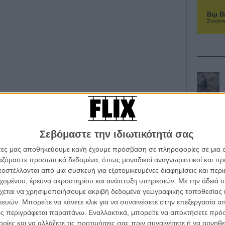
Βιμ Β
Συνέντ
Σεβόμαστε την ιδιωτικότητά σας
άτες μας αποθηκεύουμε και/ή έχουμε πρόσβαση σε πληροφορίες σε μια
ργαζόμαστε προσωπικά δεδομένα, όπως μοναδικοί αναγνωριστικοί και 
στέλλονται από μια συσκευή για εξατομικευμένες διαφημίσεις και περ
εχομένου, έρευνα ακροατηρίου και ανάπτυξη υπηρεσιών.
Με την άδειά σα
χεται να χρησιμοποιήσουμε ακριβή δεδομένα γεωγραφικής τοποθεσίας 
ών. Μπορείτε να κάνετε κλικ για να συναινέσετε στην επεξεργασία απ
ς περιγράφεται παραπάνω. Εναλλακτικά, μπορείτε να αποκτήσετε πρό
ίες και να αλλάξετε τις προτιμήσεις σας πριν συναινέσετε ή να αρνηθεί