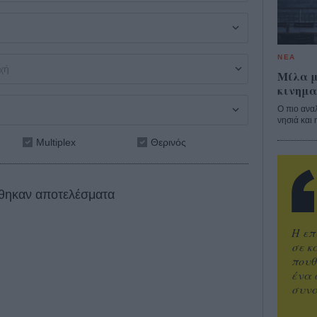
ΝΕΑ
Μίλα μ
κινημα
Ο πιο ανα
νησιά και 
Multiplex
Θερινός
θηκαν αποτελέσματα
Η επ
σε κ
πουθ
ένα 
συνα