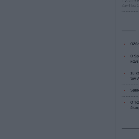
L’ Affaire
Ζαν-Πολ 
Οδύσ
Ο Sp
κανε
10 κ
τον 
Spid
Ο Τζ
διαπ