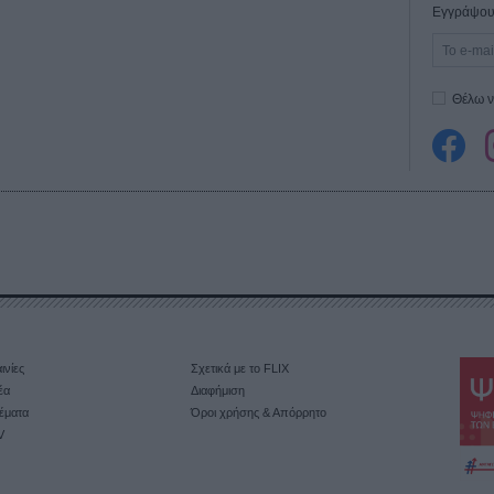
Εγγράψου 
Θέλω ν
ινίες
Σχετικά με το FLIX
έα
Διαφήμιση
έματα
Όροι χρήσης & Απόρρητο
V