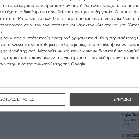
ποια επεξεργασία των προσωπικών σας δεδομένων ενδέχεται να μην απ
λά έχετε το δικαίωμα να αρνηθείτε αυτήν την επεξεργασία. Οι προτιμήσ
ιστότοπο. Μπορείτε να αλλάξετε τις προτιμήσεις σας ή να ανακαλέσετε
στρέφοντας σε αυτόν τον ιστότοπο και κάνοντας κλικ στο κουμπί "Απ
ς.
 ότι αυτός ο ιστότοπος/η εφαρμογή χρησιμοποιεί μία ή περισσότερες 
ι να συλλέγει και να αποθηκεύει πληροφορίες που περιλαμβάνουν, ενδεικ
ης ή χρήσης σας. Μπορείτε να κάνετε κλικ για να δώσετε ή να αρνηθε
Οι Αρμονί
 τις σημάνσεις τρίτων μερών της για τη χρήση των δεδομένων σας για
Werckmei
Μπέλα Τα
άτω στην ενότητα συγκατάθεσης της Google.
Μια Θέση 
A Place in
Τζορτζ Στί
Οδύσσεια
The Odys
ΣΣΟΤΕΡΕΣ ΕΠΙΛΟΓΕΣ
ΣΥΜΦΩΝΩ
Κρίστοφε
Ψηλά Τακ
Tacones l
Πέδρο Αλ
Ο Παραχα