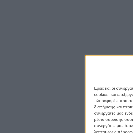
Εμείς και οι συνεργ
cookies, και επεξε
πληροφορίες που απο
διαφήμισης και περι
συνεργάτες μας ενδέ
μέσω σάρωσης συσκευ
συνεργάτες μας όπω
λεπτομερείς πληροφορ