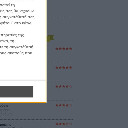
αιτεί τη
εις σας θα ισχύουν
 τη συγκατάθεσή σας
ορρήτου" στο κάτω
υπηρεσίες της
τικά, τη
ίτε τη συγκατάθεσή
ες Βερκμάιστερ
 τους σκοπούς που
ster Harmonies
ρ
στον Ηλιο
 the Sun
βενς
sey
ρ Νόλαν
ούνια
ejanos
μοδόβαρ
ράκτης