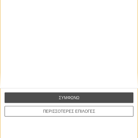
Οι Αρμονίες Βερκμάιστερ
Werckmeister Harmonies
Μπέλα Ταρ
Μια Θέση στον Ηλιο
A Place in the Sun
Τζορτζ Στίβενς
Οδύσσεια
The Odyssey
Κρίστοφερ Νόλαν
ΣΥΜΦΩΝΩ
Ψηλά Τακούνια
Tacones lejanos
ΠΕΡΙΣΣΟΤΕΡΕΣ ΕΠΙΛΟΓΕΣ
Πέδρο Αλμοδόβαρ
Ο Παραχαράκτης
L’ Affaire Bojarski (The Moneymaker)
Ζαν-Πολ Σαλομέ