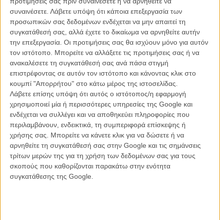
προτιμήσεις σας πριν συναινέσετε ή να αρνηθείτε να
συναινέσετε.
Λάβετε υπόψη ότι κάποια επεξεργασία των
προσωπικών σας δεδομένων ενδέχεται να μην απαιτεί τη
συγκατάθεσή σας, αλλά έχετε το δικαίωμα να αρνηθείτε αυτήν
ΝΕΑ
την επεξεργασία. Οι προτιμήσεις σας θα ισχύουν μόνο για αυτόν
Μίλα μου για καλοκαιρινά φεστιβάλ κινηματογράφου
τον ιστότοπο. Μπορείτε να αλλάξετε τις προτιμήσεις σας ή να
στην Ελλάδα
ανακαλέσετε τη συγκατάθεσή σας ανά πάσα στιγμή
επιστρέφοντας σε αυτόν τον ιστότοπο και κάνοντας κλικ στο
Ο πιο αναλυτικός οδηγός των καλοκαιρινών φεστιβάλ σε νησιά και ηπειρωτική
Ελλάδα είναι εδώ
κουμπί "Απορρήτου" στο κάτω μέρος της ιστοσελίδας.
Λάβετε επίσης υπόψη ότι αυτός ο ιστότοπος/η εφαρμογή
χρησιμοποιεί μία ή περισσότερες υπηρεσίες της Google και
ενδέχεται να συλλέγει και να αποθηκεύει πληροφορίες που
περιλαμβάνουν, ενδεικτικά, τη συμπεριφορά επίσκεψης ή
χρήσης σας. Μπορείτε να κάνετε κλικ για να δώσετε ή να
αρνηθείτε τη συγκατάθεσή σας στην Google και τις σημάνσεις
τρίτων μερών της για τη χρήση των δεδομένων σας για τους
Η επιτυχία είναι υπερτιμημένη. Δεν σε κάνει
σκοπούς που καθορίζονται παρακάτω στην ενότητα
καλύτερο, δεν σε πάει πουθενά η επιτυχία. Είναι
συγκατάθεσης της Google.
απλώς ένα ωραίο, ανεβαστικό, επιφανειακό
συναίσθημα.»