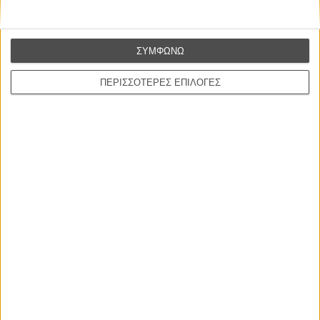
ΝΕΑ
Μίλα μου για καλοκαιρινά φεστιβάλ κινηματογράφου
ΣΥΜΦΩΝΩ
στην Ελλάδα
Ο πιο αναλυτικός οδηγός των καλοκαιρινών φεστιβάλ σε νησιά και ηπειρωτική
ΠΕΡΙΣΣΟΤΕΡΕΣ ΕΠΙΛΟΓΕΣ
Ελλάδα είναι εδώ
Η επιτυχία είναι υπερτιμημένη. Δεν σε κάνει
καλύτερο, δεν σε πάει πουθενά η επιτυχία. Είναι
απλώς ένα ωραίο, ανεβαστικό, επιφανειακό
συναίσθημα.»
Βιμ Βέντερς
Συνέντευξη