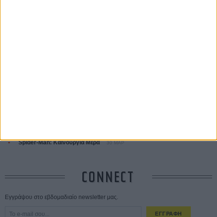
ΤΑ ΠΙΟ
ΔΙΑΒΑΣΜΕΝΑ
Οδύσσεια
01 ΙΟΥΛ
Save the Date! Δείτε πρώτοι το «Σεξ και Αίμα στο Καμπ Μίασμα»!
05
ΑΥΓ
Ο Τζάρεντ Λέτο αρνείται τις καταγγελίες: «Δεν έχω διαπράξει ποτέ
σεξουαλική επίθεση»
30 ΙΟΥΛ
10 καυτές ταινίες (+ 5 δροσερές επανεκδόσεις) για τον Αύγουστο
01
ΑΥΓ
Spider-Man: Καινούργια Μέρα
30 ΜΑΡ
CONNECT
Εγγράψου στο εβδομαδιαίο newsletter μας.
ΕΓΓΡΑΦΗ