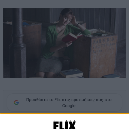
Προσθέστε το Flix στις προτιμήσεις σας στο
Google
Τρία χρόνια μετά το
«Nobody Wants the Night»
, που τουλάχιστον