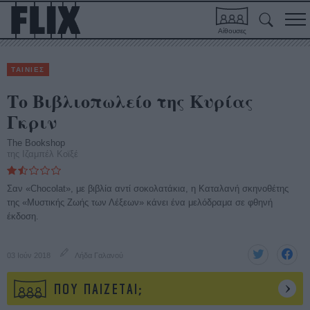
Αίθουσες
ΤΑΙΝΙΕΣ
Το Βιβλιοπωλείο της Κυρίας
Γκριν
The Bookshop
της Ιζαμπέλ Κοϊξέ
Σαν «Chocolat», με βιβλία αντί σοκολατάκια, η Καταλανή σκηνοθέτης
της «Μυστικής Ζωής των Λέξεων» κάνει ένα μελόδραμα σε φθηνή
έκδοση.
03 Ιούν 2018
Λήδα Γαλανού
ΠΟΥ ΠΑΙΖΕΤΑΙ;