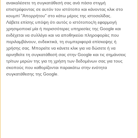
ανακαλέσετε τη συγκατάθεσή σας ανά πάσα στιγμή
δικτυωμένης Βάιολετ Γκάμαρτ (σε παραδόξως γκροτέσκ ερμηνεία η
επιστρέφοντας σε αυτόν τον ιστότοπο και κάνοντας κλικ στο
Πατρίσια Κλάρκσον), της οποίας η αριστοκρατική ανατροφή, την
κουμπί "Απορρήτου" στο κάτω μέρος της ιστοσελίδας.
εμποδίζει να δεχτεί ότι το «Παλιό Σπίτι» γίνεται εμπορικό κατάστημα.
Λάβετε επίσης υπόψη ότι αυτός ο ιστότοπος/η εφαρμογή
Αλλά και τη συμπάθεια - έως και ρομαντικό θαυμασμό - του ερημίτη
χρησιμοποιεί μία ή περισσότερες υπηρεσίες της Google και
της περιοχής, μεγαλοαστού, καλλιεργημένου, μελαγχολικού αλλά
ενδέχεται να συλλέγει και να αποθηκεύει πληροφορίες που
βιβλιολάτρη Εντμουντ Μπράντις, που ενσαρκώνει με κομψότητα και
περιλαμβάνουν, ενδεικτικά, τη συμπεριφορά επίσκεψης ή
γοητεία ο Μπιλ Νάι.
χρήσης σας. Μπορείτε να κάνετε κλικ για να δώσετε ή να
αρνηθείτε τη συγκατάθεσή σας στην Google και τις σημάνσεις
Οσο ικανό είναι το καστ της, άλλο τόσο η ταινία πάσχει σε δυο
τρίτων μερών της για τη χρήση των δεδομένων σας για τους
άξονες. Ο ένας και πιο προφανής, είναι η αισθητική της. Οχι το
σκοπούς που καθορίζονται παρακάτω στην ενότητα
αληθινά γραφικό τοπίο και τα σπιτάκια και καλντεριμάκια που σε
συγκατάθεσης της Google.
κάνουν να θέλεις να κλείσεις αμέσως τρένο (ευνοεί και το διάβασμα)
για Σάφολκ. Αλλά η απρόσμενα κακοφωτισμένη, βιντεΐστικη,
καμμένη κατά στιγμές φωτογραφία της, παρότι την υπογράφει ο
έμπειρος και τακτικός συνεργάτης του Αλμοδόβαρ, Ζαν-Κλοντ Λαριέ.
Και τα φτηνά, κακοραμμένα ρούχα και το πρόχειρο μακιγιάζ, τόσο
έκδηλα, σαν οι ηθοποιοί ν' αποφάσισαν να φέρουν μαζί ρούχα των
γονιών τους και να βαφτούν μόνοι τους. Επιλογές που μπορεί να
περνούσαν σ' ένα low budget ντεμπούτο, αλλά όχι σε μια ταινία
εποχής με εστέτ φιλοδοξία.