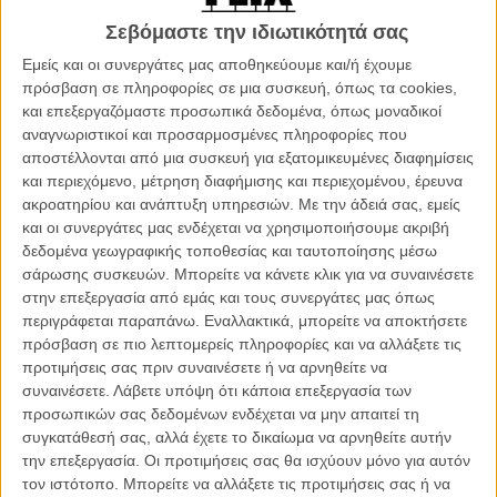
είχε και μια Ζιλιέτ Μπινός να επιδείξει, η Καταλανή Ιζαμπέιλ Κοϊσέτ,
που κέρδισε το ενδιαφέρον 13 χρόνια πριν, με τη «Μυστική Ζωή
Σεβόμαστε την ιδιωτικότητά σας
των Λέξεων» κι από τότε μάταια την ξαναδιεκδικεί, παρουσιάζει άλλη
Εμείς και οι συνεργάτες μας αποθηκεύουμε και/ή έχουμε
μια περιπέτεια με τη γυναίκα στο επίκεντρο, που όμως κυρίως έχει
πρόσβαση σε πληροφορίες σε μια συσκευή, όπως τα cookies,
να επιδείξει παραθαλάσσια αγγλική εξοχή, παρωχημένη αντίληψη
και επεξεργαζόμαστε προσωπικά δεδομένα, όπως μοναδικοί
φεμινισμού και τρυφερά βλέμματα πίσω από ρετρό εξώφυλλα
αναγνωριστικοί και προσαρμοσμένες πληροφορίες που
βιβλίων.
αποστέλλονται από μια συσκευή για εξατομικευμένες διαφημίσεις
και περιεχόμενο, μέτρηση διαφήμισης και περιεχομένου, έρευνα
Το «The Bookshop», που κέρδισε φέτος τρία βραβεία Γκόγια,
ακροατηρίου και ανάπτυξη υπηρεσιών.
Με την άδειά σας, εμείς
βασίζεται στο ομότιτλο μυθιστόρημα της Πενέλοπι Φιτζέραλντ κι
και οι συνεργάτες μας ενδέχεται να χρησιμοποιήσουμε ακριβή
εκτυλίσσεται στο μεταπολεμικό Χάρτφορντ του 1959, στην περίοδο
δεδομένα γεωγραφικής τοποθεσίας και ταυτοποίησης μέσω
που, γιατρεύοντας τις πληγές τους από τον πόλεμο, οι κάτοικοι
σάρωσης συσκευών. Μπορείτε να κάνετε κλικ για να συναινέσετε
προσπαθούν να στήσουν μια ζωή εργασίας και χαράς. Εκεί ζει η
στην επεξεργασία από εμάς και τους συνεργάτες μας όπως
Φλόρενς Γκριν, με τη μορφή της Εμιλι Μόρτιμερ,
περιγράφεται παραπάνω. Εναλλακτικά, μπορείτε να αποκτήσετε
σαρανταπεντάχρονη χήρα του πολέμου, διακριτική, φαινομενικά
πρόσβαση σε πιο λεπτομερείς πληροφορίες και να αλλάξετε τις
ευάλωτη αλλά κατά βάθος δυναμική, αποφασισμένη να
προτιμήσεις σας πριν συναινέσετε ή να αρνηθείτε να
πραγματοποιήσει το όνειρό της: ν' ανοίξει ένα βιβλιοπωλείο στο
συναινέσετε.
Λάβετε υπόψη ότι κάποια επεξεργασία των
«Παλιό Σπίτι», ένα από τα πιο όμορφα, ακατοίκητα ακίνητα της
προσωπικών σας δεδομένων ενδέχεται να μην απαιτεί τη
κωμόπολης - και το καταφέρνει, με μεράκι και αισιοδοξία.
συγκατάθεσή σας, αλλά έχετε το δικαίωμα να αρνηθείτε αυτήν
την επεξεργασία. Οι προτιμήσεις σας θα ισχύουν μόνο για αυτόν
Η απόφασή της θα προκαλέσει την οργή και τον βίαιο ανταγωνισμό
τον ιστότοπο. Μπορείτε να αλλάξετε τις προτιμήσεις σας ή να
της καλής κοινωνίας της περιοχής κι ειδικά της πλούσιας και