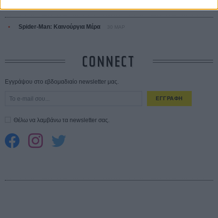
01
ΑΥΓ
Spider-Man: Καινούργια Μέρα
30 ΜΑΡ
CONNECT
Εγγράψου στο εβδομαδιαίο newsletter μας.
ΕΓΓΡΑΦΗ
Θέλω να λαμβάνω τα newsletter σας.