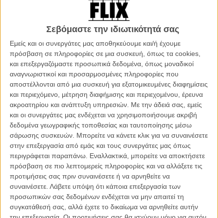
ενέργειά στην κόρη και τη δουλειά του. Μέχρι τη στιγμή που στην
ζωή του θα μπει η Βίκυ μια όμορφη, ανεξάρτητη και γεμάτη
αυτοπεποίθηση γυναίκα που στην πρώτη τους συνάντηση, και
Σεβόμαστε την ιδιωτικότητά σας
χωρίς να ξέρει τίποτα για τη ζωή του, του παραθέτει τον μοναδικό
Εμείς και οι συνεργάτες μας αποθηκεύουμε και/ή έχουμε
της όρο σε οποιαδήποτε νέα γνωριμία: δεν θα κάνει ποτέ σχέση με
πρόσβαση σε πληροφορίες σε μια συσκευή, όπως τα cookies,
κάποιον που έχει παιδιά. Πριν καν το καταλάβει, ο Γκαμπριέλ της
και επεξεργαζόμαστε προσωπικά δεδομένα, όπως μοναδικοί
αποκρύπτει ότι είναι πατέρας, ξεκινώντας ένα καθημερινό
αναγνωριστικοί και προσαρμοσμένες πληροφορίες που
«μαρτύριο» ψεμάτων και ελιγμών προκειμένου να μην τη χάσει από
αποστέλλονται από μια συσκευή για εξατομικευμένες διαφημίσεις
τη ζωή του.
και περιεχόμενο, μέτρηση διαφήμισης και περιεχομένου, έρευνα
ακροατηρίου και ανάπτυξη υπηρεσιών.
Με την άδειά σας, εμείς
To «Χωρίς Παιδιά» πέρασε πολλές βδομάδες στα ψηλά του
και οι συνεργάτες μας ενδέχεται να χρησιμοποιήσουμε ακριβή
Αργεντίνικου box office και μπορείς σίγουρα να καταλάβεις το γιατί.
δεδομένα γεωγραφικής τοποθεσίας και ταυτοποίησης μέσω
Ρομαντική κομεντί σχεδιασμένη ανάλαφρα, με αφήγηση βασισμένη
σάρωσης συσκευών. Μπορείτε να κάνετε κλικ για να συναινέσετε
σε παρεξηγήσεις που φορτώνονται η μία στην επόμενη που τραβά
στην επεξεργασία από εμάς και τους συνεργάτες μας όπως
το θεατή με ευκολία μαζί της ως το τέλος, κινηματογραφικά
περιγράφεται παραπάνω. Εναλλακτικά, μπορείτε να αποκτήσετε
ασήμαντη και ως προς τους χαρακτήρες της, τελικά, αδιάφορη. Το
πρόσβαση σε πιο λεπτομερείς πληροφορίες και να αλλάξετε τις
rating δε θα έπρεπε να έρχεται σε αστεράκια, μα σε «βλέπεται»-στα-
προτιμήσεις σας πριν συναινέσετε ή να αρνηθείτε να
πέντε.
συναινέσετε.
Λάβετε υπόψη ότι κάποια επεξεργασία των
προσωπικών σας δεδομένων ενδέχεται να μην απαιτεί τη
Στην ταινία ο Γκαμπριέλ (Ντιέγο Περέτι, «ο Χιου Γκραντ της
συγκατάθεσή σας, αλλά έχετε το δικαίωμα να αρνηθείτε αυτήν
Αργεντινής») είναι ένας χωρισμένος πατέρας που έχει την κόρη του
την επεξεργασία. Οι προτιμήσεις σας θα ισχύουν μόνο για αυτόν