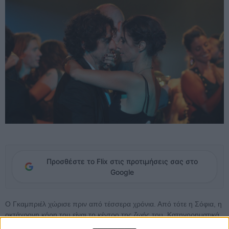
Προσθέστε το Flix στις προτιμήσεις σας στο
Google
Ο Γκαμπριέλ χώρισε πριν από τέσσερα χρόνια. Από τότε η Σόφια, η
οκτάχρονη κόρη του είναι το κέντρο της ζωής του. Κατηγορηματικά
αντίθετος σε οποιοδήποτε φλερτ ή νέο έρωτα, χαρίζει όλη του την