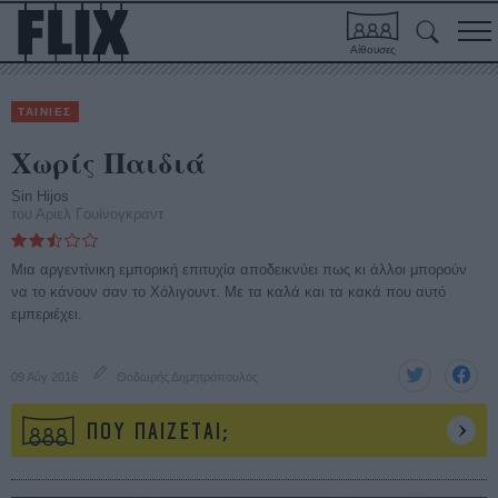
Αίθουσες
ΤΑΙΝΙΕΣ
Χωρίς Παιδιά
Sin Hijos
του Αριελ Γουίνογκραντ
Μια αργεντίνικη εμπορική επιτυχία αποδεικνύει πως κι άλλοι μπορούν
να το κάνουν σαν το Χόλιγουντ. Με τα καλά και τα κακά που αυτό
εμπεριέχει.
09 Αύγ 2016
Θοδωρής Δημητρόπουλος
ΠΟΥ ΠΑΙΖΕΤΑΙ;