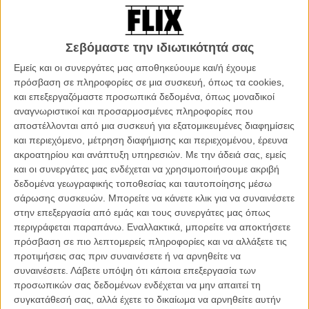
βασίζεται πρωτίστως στην υπεροχή των πρωταγωνιστριών του,
των δύο υπέροχων Κατρίν – Φροτ και Ντενέβ – εδώ στην πρώτη
τους κοινή εμφάνιση στο σινεμά.
Σεβόμαστε την ιδιωτικότητά σας
Κι όμως, όποιος έχει δει το προ δεκαετίας «Χάρισμα της Σεραφίν» -
Εμείς και οι συνεργάτες μας αποθηκεύουμε και/ή έχουμε
την πιο διάσημη ταινία του ως σκηνοθέτη – με την εκπληκτική
πρόσβαση σε πληροφορίες σε μια συσκευή, όπως τα cookies,
ερμηνεία της Γιολάντ Μορό, ξέρει πως πίσω από τις σπουδαίες
και επεξεργαζόμαστε προσωπικά δεδομένα, όπως μοναδικοί
γυναίκες που βρίσκονται στο κέντρο των ταινιών του κρύβεται
αναγνωριστικοί και προσαρμοσμένες πληροφορίες που
πάντα και το βλέμμα σε ένα κόσμο που φλερτάρει ελαφρά με το
αποστέλλονται από μια συσκευή για εξατομικευμένες διαφημίσεις
παράδοξο μιας απόλυτα συμβατικής καθημερινότητας.
και περιεχόμενο, μέτρηση διαφήμισης και περιεχομένου, έρευνα
ακροατηρίου και ανάπτυξη υπηρεσιών.
Με την άδειά σας, εμείς
Αυτό συμβαίνει και στα «Μικρά Βήματα», καθώς ο Προβόστ κάνει
και οι συνεργάτες μας ενδέχεται να χρησιμοποιήσουμε ακριβή
μια βόλτα σε ένα διαφορετικό κι όμως τόσο γνώριμο Παρίσι με
δεδομένα γεωγραφικής τοποθεσίας και ταυτοποίησης μέσω
οδηγούς τις δύο πρωταγωνίστριές του και τη δική τους αναπάντεχη
σάρωσης συσκευών. Μπορείτε να κάνετε κλικ για να συναινέσετε
διαδρομή προς τη συμφιλίωση.
στην επεξεργασία από εμάς και τους συνεργάτες μας όπως
περιγράφεται παραπάνω. Εναλλακτικά, μπορείτε να αποκτήσετε
Η ιστορία ξεκινάει με την Κλερ, η οποία εργάζεται ως μαία σε ένα
πρόσβαση σε πιο λεπτομερείς πληροφορίες και να αλλάξετε τις
νοσοκομείο, το οποίο κλείνει για να δώσει τη θέση του σε ένα
προτιμήσεις σας πριν συναινέσετε ή να αρνηθείτε να
υπερσύγχρονο κέντρο γεννήσεων που δεν απαιτεί πια από την ίδια
συναινέσετε.
Λάβετε υπόψη ότι κάποια επεξεργασία των
την προσωπική της επαφή με τη μέλλουσα μητέρα ή το ίδιο το
προσωπικών σας δεδομένων ενδέχεται να μην απαιτεί τη
νεογνό. Η απόφαση για το μέλλον της καριέρας της είναι δύσκολη,
συγκατάθεσή σας, αλλά έχετε το δικαίωμα να αρνηθείτε αυτήν