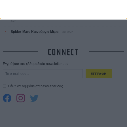
Ο Τζάρεντ Λέτο αρνείται τις καταγγελίες: «Δεν έχω διαπράξει ποτέ
σεξουαλική επίθεση»
30 ΙΟΥΛ
10 καυτές ταινίες (+ 5 δροσερές επανεκδόσεις) για τον Αύγουστο
01
ΑΥΓ
Spider-Man: Καινούργια Μέρα
30 ΜΑΡ
CONNECT
Εγγράψου στο εβδομαδιαίο newsletter μας.
ΕΓΓΡΑΦΗ
Θέλω να λαμβάνω τα newsletter σας.