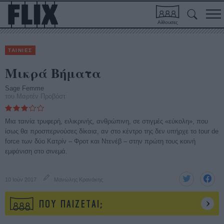
Αίθουσες
ΤΑΙΝΙΕΣ
Μικρά Βήματα
Sage Femme
του Μαρτέν Προβόστ
Μια ταινία τρυφερή, ειλικρινής, ανθρώπινη, σε στιγμές «εύκολη», που
ίσως θα προσπερνούσες δίκαια, αν στο κέντρο της δεν υπήρχε το tour de
force των δύο Κατρίν – Φροτ και Ντενέβ – στην πρώτη τους κοινή
εμφάνιση στο σινεμά.
10 Ιούν 2017
Μανώλης Κρανάκης
ΠΟΥ ΠΑΙΖΕΤΑΙ;