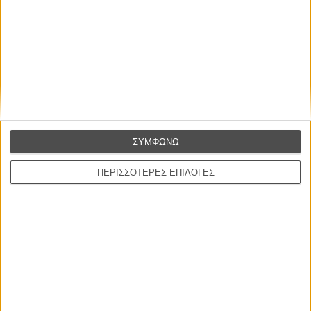
ΣΥΜΦΩΝΩ
ΠΕΡΙΣΣΟΤΕΡΕΣ ΕΠΙΛΟΓΕΣ
ΝΕΑ
Μίλα μου για καλοκαιρινά φεστιβάλ κινηματογράφου
στην Ελλάδα
Ο πιο αναλυτικός οδηγός των καλοκαιρινών φεστιβάλ σε νησιά και ηπειρωτική
Ελλάδα είναι εδώ