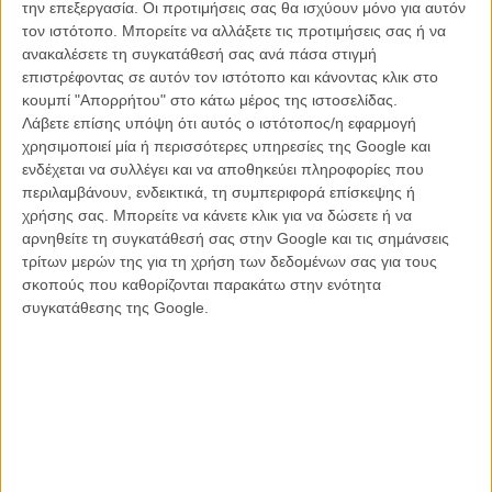
όπως και η συμφιλίωσή της με την απόφαση του γιού της να
την επεξεργασία. Οι προτιμήσεις σας θα ισχύουν μόνο για αυτόν
εγκαταλείψει τις σπουδές του στην ιατρική και να γίνει πατέρας.
τον ιστότοπο. Μπορείτε να αλλάξετε τις προτιμήσεις σας ή να
Μοναδική της διέξοδος είναι ένας κήπος που διατηρεί στις όχθες
ανακαλέσετε τη συγκατάθεσή σας ανά πάσα στιγμή
του Σηκουάνα, εκεί όπου έρχεται σε επαφή με τον εαυτό της,
επιστρέφοντας σε αυτόν τον ιστότοπο και κάνοντας κλικ στο
ανιχνεύοντας και την ευχάριστη συντροφιά (φλερτ;) του φορτηγατζή
κουμπί "Απορρήτου" στο κάτω μέρος της ιστοσελίδας.
γείτονά της.
Λάβετε επίσης υπόψη ότι αυτός ο ιστότοπος/η εφαρμογή
χρησιμοποιεί μία ή περισσότερες υπηρεσίες της Google και
Ακριβώς σε αυτό το σημείο της ζωής της, η Κλερ θα δεχθεί ένα
ενδέχεται να συλλέγει και να αποθηκεύει πληροφορίες που
αναπάντεχο τηλεφώνημα από το παρελθόν. Είναι η Μπεατρίς, η πιο
περιλαμβάνουν, ενδεικτικά, τη συμπεριφορά επίσκεψης ή
περιπετειώδης ερωτική σχέση του πρωταθλητή στην κολύμβηση
χρήσης σας. Μπορείτε να κάνετε κλικ για να δώσετε ή να
πατέρα της, η οποία βρίσκεται στο Παρίσι και θέλει οπωσδήποτε να
αρνηθείτε τη συγκατάθεσή σας στην Google και τις σημάνσεις
επανορθώσει για το γεγονός ότι η Κλερ τη θεωρεί υπεύθυνη για το
τρίτων μερών της για τη χρήση των δεδομένων σας για τους
θάνατο του πατέρα της. Η επαφή τους θα είναι εκρηκτική, αφού η
σκοπούς που καθορίζονται παρακάτω στην ενότητα
Μπεατρίς είναι το ακριβώς αντίθετο από την Κλερ: μια γυναίκα που
συγκατάθεσης της Google.
δεν λογαριάζει τίποτα, ξοδεύει αλόγιστα τα όσα χρήματα κερδίζει
από το τζόγο και αδιαφορεί επιδεικτικά για το γεγονός ότι ένας όγκος
στον εγκέφαλο την κάνει ήδη να μετράει μέρες ζωής.
Τίποτα το πολύ πρωτότυπο δεν συμβαίνει από αυτή τη στιγμή και
μετά στην ταινία του Προβόστ, εκτός από το γεγονός ότι οι δύο
Κατρίν συναγωνίζονται σε tour de force σκηνών που διασχίζουν όλα
τα πιθανά κινηματογραφικά είδη που βρίσκονται ανάμεσα στην