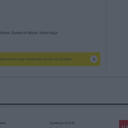
βένκο, Ενρίκο Λο Βέρσο, Νάγια Νίμρι
 αίθουσα και ώρα προβολών σε όλη την Ελλάδα
ινίες
Σχετικά με το FLIX