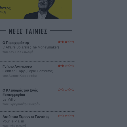
έντερς
ευξη
ΝΕΕΣ ΤΑΙΝΙΕΣ
Ο Παραχαράκτης
L’ Affaire Bojarski (The Moneymaker)
του Ζαν-Πολ Σαλομέ
Γνήσιο Αντίγραφο
Certified Copy (Copie Conforme)
του Αμπάς Κιαροστάμι
Ο Κλειδαράς του Ενός
Εκατομμυρίου
Le Million
του Γκρεγκουάρ Βινιερόν
Αυτό που Ξέρουν οι Γυναίκες
Pour le Plaisir
του Ρεέμ Κερισί