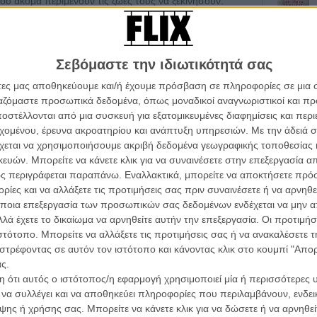
ου ακόμα περιμένουν τις ζωές τους να ξεκινήσουν.
ένα one night stand ο καθένας μπορεί να προσποιηθεί
ρο αν βρίσκεται σε ξένη γη, μακριά από όσα του δίνουν
.
Σεβόμαστε την ιδιωτικότητά σας
ύ Κύκλου») δεν είχε ποτέ πρόβλημα με το γυμνό. Αν
άτες μας αποθηκεύουμε και/ή έχουμε πρόσβαση σε πληροφορίες σε μια
μός ήταν ένα πέρασμα από τη σάρκα στο πνεύμα, από
ργαζόμαστε προσωπικά δεδομένα, όπως μοναδικοί αναγνωριστικοί και 
 σώμα μοιάζει να μην είναι απλά ο καμβάς, η φόρμα
στέλλονται από μια συσκευή για εξατομικευμένες διαφημίσεις και περ
άρχει μια παγίδα ανάμεσα στην ελεύθερη καταγραφή και
Οι Αρμονί
εχομένου, έρευνα ακροατηρίου και ανάπτυξη υπηρεσιών.
Με την άδειά σα
Werckmei
νηματογραφείς την αλήθεια του θέματός σου είναι
Μπέλα Τα
χεται να χρησιμοποιήσουμε ακριβή δεδομένα γεωγραφικής τοποθεσίας 
αι η αλήθεια και ποιο το θέμα σου.
ών. Μπορείτε να κάνετε κλικ για να συναινέσετε στην επεξεργασία απ
Μια Θέση 
ς περιγράφεται παραπάνω. Εναλλακτικά, μπορείτε να αποκτήσετε πρό
υριολεκτικό. Οι ταινίες του δεν γνώριζουν γραμμικής
A Place in
ίες και να αλλάξετε τις προτιμήσεις σας πριν συναινέσετε ή να αρνηθεί
Τζορτζ Στί
νός δικού τους υπερρεαλισμού, διεγείρουν πρώτα το
ποια επεξεργασία των προσωπικών σας δεδομένων ενδέχεται να μην απ
κάρμα, η ύπαρξη, οι τραγωδίες της θνητής μας φύσης,
Οδύσσεια
λά έχετε το δικαίωμα να αρνηθείτε αυτήν την επεξεργασία. Οι προτιμήσ
ηματικής νοημοσύνης του Μέντεμ κι από τα φίλτρα των
The Odys
ιστότοπο. Μπορείτε να αλλάξετε τις προτιμήσεις σας ή να ανακαλέσετε
παν γοητευτικών ατμοσφαιρικών, οριακά
Κρίστοφε
στρέφοντας σε αυτόν τον ιστότοπο και κάνοντας κλικ στο κουμπί "Απ
Ψηλά Τακ
ς.
Tacones l
 ότι αυτός ο ιστότοπος/η εφαρμογή χρησιμοποιεί μία ή περισσότερες 
ι για διασκευή του Μέντεμ στο χιλιανό δράμα του 2005
Πέδρο Αλ
ι να συλλέγει και να αποθηκεύει πληροφορίες που περιλαμβάνουν, ενδεικ
ον της ίδιας της ουσίας. Ο αισθησιασμός των πλάνων
ης ή χρήσης σας. Μπορείτε να κάνετε κλικ για να δώσετε ή να αρνηθε
Ο Παραχα
ερμίδα. Επιπλέον, ο εγκλωβισμός της ιστορίας σε