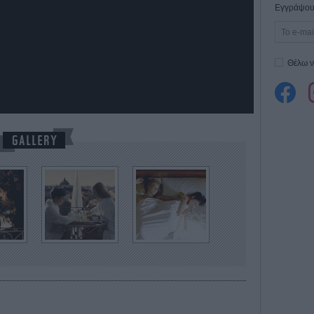
Εγγράψου 
Θέλω ν