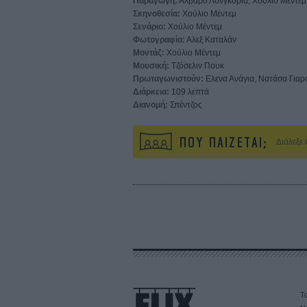
Παραγωγή:
Αλβάρο Λονγκόρια, Χούλιο Μέντεμ
Σκηνοθεσία:
Χούλιο Μέντεμ
Σενάριο:
Χούλιο Μέντεμ
Φωτογραφία:
Αλεξ Καταλάν
Μοντάζ:
Χούλιο Μέντεμ
Μουσική:
Τζόσελιν Πουκ
Πρωταγωνιστούν:
Ελενα Ανάγια, Νατάσα Γιαρο
Διάρκεια:
109 λεπτά
Διανομή:
Σπέντζος
ΠΟΥ ΠΑΙΖΕΤΑΙ;
Διάλεξε
Τα