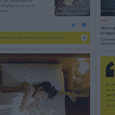
ές. Θα προσθέταμε και
λειδαρότρυπα για να σε
κρινές.
ΝΕΑ
Μίλα μ
κινημα
 αίθουσα και ώρα προβολών σε όλη την Ελλάδα
Ο πιο ανα
νησιά και 
Η επ
σε κ
πουθ
ένα 
συνα