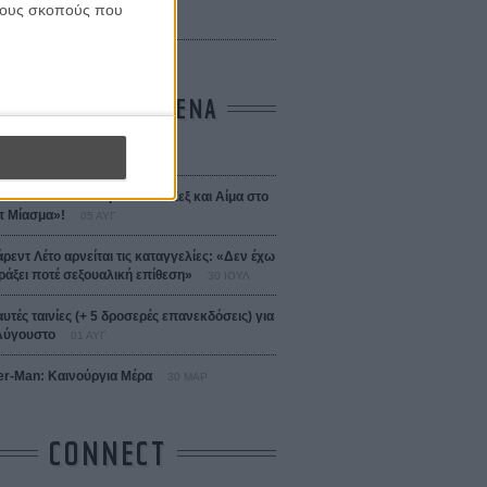
 Bojarski (The Moneymaker)
 τους σκοπούς που
Σαλομέ
ΤΑ ΠΙΟ ΔΙΑΒΑΣΜΕΝΑ
σεια
01 ΙΟΥΛ
 the Date! Δείτε πρώτοι το «Σεξ και Αίμα στο
 Μίασμα»!
05 ΑΥΓ
άρεντ Λέτο αρνείται τις καταγγελίες: «Δεν έχω
ράξει ποτέ σεξουαλική επίθεση»
30 ΙΟΥΛ
αυτές ταινίες (+ 5 δροσερές επανεκδόσεις) για
Αύγουστο
01 ΑΥΓ
er-Man: Καινούργια Μέρα
30 ΜΑΡ
CONNECT