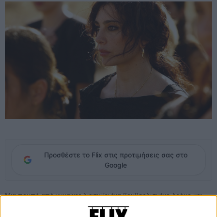
Προσθέστε το Flix στις προτιμήσεις σας στο
Google
Μια πομπή από γυναίκες διασχίζει ένα βομβαρδισμένο δρόμο και
κατευθύνεται προς το νεκροταφείο του χωριού. Μερικές έχουν το
πρόσωπο καλυμμένο, άλλες κρατάνε ξύλινους σταυρούς, όλες