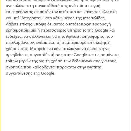
ανακαλέσετε τη συγκατάθεσή σας ανά πάσα στιγμή
Οι αναφορές του «Οταν Θέλουν οι Γυναίκες» στη «Λυσιστράτη»
επιστρέφοντας σε αυτόν τον ιστότοπο και κάνοντας κλικ στο
είναι σαφείς, όπως και η διάθεση της Λαμπακί να αποφύγει τόσο την
κουμπί "Απορρήτου" στο κάτω μέρος της ιστοσελίδας.
τραγικοποίηση των γεγονότων όσο και το μελόδραμα σε μια ιστορία
Λάβετε επίσης υπόψη ότι αυτός ο ιστότοπος/η εφαρμογή
που το σηκώνει και με το παραπάνω, παραμένοντας μάλλον
χρησιμοποιεί μία ή περισσότερες υπηρεσίες της Google και
συνεχώς σε μια ευθεία γραμμή λυρικής ελαφρότητας και μαύρης
ενδέχεται να συλλέγει και να αποθηκεύει πληροφορίες που
κωμωδίας που σου φέρνει συχνά πυκνά ένα χαμόγελο στα χείλη.
περιλαμβάνουν, ενδεικτικά, τη συμπεριφορά επίσκεψης ή
χρήσης σας. Μπορείτε να κάνετε κλικ για να δώσετε ή να
Κάθε υπόσχεση, όμως, μιας ταινίας που ξεκινάει με τις παραπάνω
αρνηθείτε τη συγκατάθεσή σας στην Google και τις σημάνσεις
περγαμηνές - και με μια υπέροχη αρχική σκηνή - αρχίζει σιγά σιγά
τρίτων μερών της για τη χρήση των δεδομένων σας για τους
να υποχωρεί κάτω από το βάρος μιας απλοϊκής αντιμετώπισης των
σκοπούς που καθορίζονται παρακάτω στην ενότητα
πάντων και ενός τόσο προφανούς διδακτισμού που μοιάζει
συγκατάθεσης της Google.
καταδικασμένος – ειδικά στις ταινίες με μήνυμα, όπως αυτή – να
ακυρώσει ακόμη και την καλύτερη πρόθεση, πετυχαίνοντας τα
εντελώς αντίθετα αποτελέσματα από αυτά που θα επιθυμούσε ο
κάθε δημιουργός.
Η Λαμπακί αντιμετωπίζει τους ήρωες της σαν απόλυτα γραφικές
φιγούρες (μουντρούχους άντρες που παίζουν με πολεμικά
παιχνίδια, δαιμόνιες γυναίκες που μετατρέπουν τις συναθροίσεις
τους σε ένα αντιπολεμικό ξεκατίνιασμα) και ενδίδει στο ακραίο