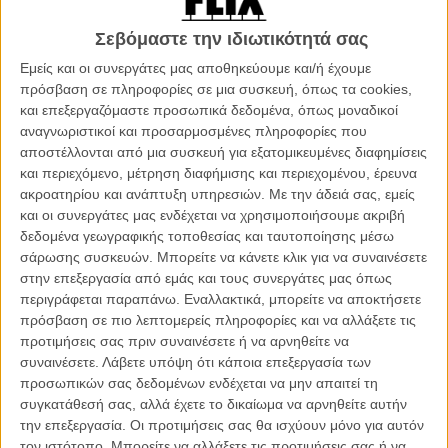
όμως είναι μαυροντυμένες καθώς τις ενώνει ένα κοινό πένθος. Η
Σεβόμαστε την ιδιωτικότητά σας
Τάκλα, η Αμάλ, η Υβόν, η Αφάφ και η Σαϊντέ υπομένουν στωικά τον
καυτό ήλιο, κρατώντας τις φωτογραφίες των αγαπημένων τους
Εμείς και οι συνεργάτες μας αποθηκεύουμε και/ή έχουμε
αντρών, οι οποίοι χάθηκαν σ’ έναν μάταιο πόλεμο που έχει κρατήσει
πρόσβαση σε πληροφορίες σε μια συσκευή, όπως τα cookies,
υπερβολικά. Καθώς φτάνουν στο νεκροταφείο, η πομπή χωρίζεται
και επεξεργαζόμαστε προσωπικά δεδομένα, όπως μοναδικοί
σε δύο ομάδες: μια μουσουλμανική και μια χριστιανική.
αναγνωριστικοί και προσαρμοσμένες πληροφορίες που
αποστέλλονται από μια συσκευή για εξατομικευμένες διαφημίσεις
Σε ένα χωριό κάπου στη Μέση Ανατολή, όπου συνυπάρχουν
και περιεχόμενο, μέτρηση διαφήμισης και περιεχομένου, έρευνα
Χριστιανοί και Μουσουλμάνοι, οι γυναίκες είναι αποφασισμένες να
ακροατηρίου και ανάπτυξη υπηρεσιών.
Με την άδειά σας, εμείς
πάρουν την κατάσταση στα χέρια τους. Κουρασμένες από το θρήνο
και οι συνεργάτες μας ενδέχεται να χρησιμοποιήσουμε ακριβή
για τους αγαπημένους τους και τον αλληλοσπαραγμό, θα
δεδομένα γεωγραφικής τοποθεσίας και ταυτοποίησης μέσω
σκαρφιστούν κάθε πιθανό κόλπο για να κατευνάσουν τα πνεύματα
σάρωσης συσκευών. Μπορείτε να κάνετε κλικ για να συναινέσετε
και να κρατήσουν τα όπλα των ανδρών τους στη θέση τους.
στην επεξεργασία από εμάς και τους συνεργάτες μας όπως
περιγράφεται παραπάνω. Εναλλακτικά, μπορείτε να αποκτήσετε
Το ότι ξεκινούν από το σαμποτάζ της μοναδικής τηλεόρασης που
πρόσβαση σε πιο λεπτομερείς πληροφορίες και να αλλάξετε τις
έχει σήμα σε όλο το χωριό (επειδή οι ειδήσεις για τις αναταραχές
προτιμήσεις σας πριν συναινέσετε ή να αρνηθείτε να
στην περιοχή εξάπτουν τις αντίπαλες πλευρές), δίνει το στίγμα μιας
συναινέσετε.
Λάβετε υπόψη ότι κάποια επεξεργασία των
ταινίας που προτιμά από την αρχή να καταγράψει την τραγική
προσωπικών σας δεδομένων ενδέχεται να μην απαιτεί τη
κατάσταση στη Μέση Ανατολή με τη μορφή μιας σάτιρας και τη
συγκατάθεσή σας, αλλά έχετε το δικαίωμα να αρνηθείτε αυτήν
γεύση μιας λαϊκής κωμωδίας, όπως περίπου τη δίδαξε ο
την επεξεργασία. Οι προτιμήσεις σας θα ισχύουν μόνο για αυτόν
Αριστοφάνης.
τον ιστότοπο. Μπορείτε να αλλάξετε τις προτιμήσεις σας ή να