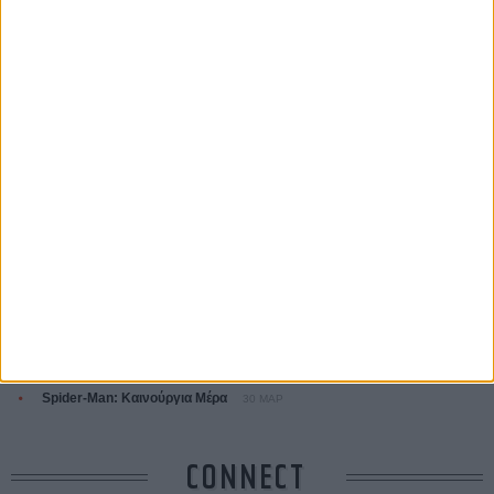
Ζαν-Πολ Σαλομέ
ΤΑ ΠΙΟ
ΔΙΑΒΑΣΜΕΝΑ
Οδύσσεια
01 ΙΟΥΛ
Save the Date! Δείτε πρώτοι το «Σεξ και Αίμα στο Καμπ Μίασμα»!
05
ΑΥΓ
Ο Τζάρεντ Λέτο αρνείται τις καταγγελίες: «Δεν έχω διαπράξει ποτέ
σεξουαλική επίθεση»
30 ΙΟΥΛ
10 καυτές ταινίες (+ 5 δροσερές επανεκδόσεις) για τον Αύγουστο
01
ΑΥΓ
Spider-Man: Καινούργια Μέρα
30 ΜΑΡ
CONNECT