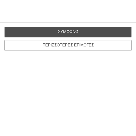
ΝΕΑ
ΣΥΜΦΩΝΩ
Μίλα μου για καλοκαιρινά φεστιβάλ κινηματογράφου
στην Ελλάδα
ΠΕΡΙΣΣΟΤΕΡΕΣ ΕΠΙΛΟΓΕΣ
Ο πιο αναλυτικός οδηγός των καλοκαιρινών φεστιβάλ σε νησιά και ηπειρωτική
Ελλάδα είναι εδώ
Η επιτυχία είναι υπερτιμημένη. Δεν σε κάνει
καλύτερο, δεν σε πάει πουθενά η επιτυχία. Είναι
απλώς ένα ωραίο, ανεβαστικό, επιφανειακό
συναίσθημα.»