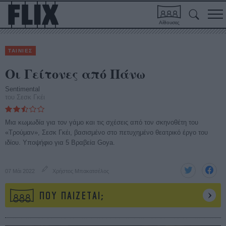
Αίθουσες
ΤΑΙΝΙΕΣ
Οι Γείτονες από Πάνω
Sentimental
του Σεσκ Γκέι
Mια κωμωδία για τον γάμο και τις σχέσεις από τον σκηνοθέτη του
«Τρούμαν», Σεσκ Γκέι, βασισμένο στο πετυχημένο θεατρικό έργο του
ιδίου. Υποψήφιο για 5 Βραβεία Goya.
07 Μάι 2022
Χρήστος Μπακατσέλος
ΠΟΥ ΠΑΙΖΕΤΑΙ;