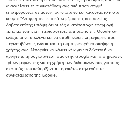
τους και αυτό για την Καλύτερη Ταινία, η κεντρική δομή της ταινίας
ανακαλέσετε τη συγκατάθεσή σας ανά πάσα στιγμή
δεν είναι κάτι που δεν έχουμε ξαναδεί. Μια παρέα ατόμων, στην
επιστρέφοντας σε αυτόν τον ιστότοπο και κάνοντας κλικ στο
προκειμένη περίπτωση δυο ζευγάρια, το ένα τελείως αντίθετο από
κουμπί "Απορρήτου" στο κάτω μέρος της ιστοσελίδας.
το άλλο, κλεισμένα μέσα σε ένα διαμέρισμα, όπου η σχέση τους
Λάβετε επίσης υπόψη ότι αυτός ο ιστότοπος/η εφαρμογή
ενός από αποδομείται μετά από μια απρόσμενη πρόταση του
χρησιμοποιεί μία ή περισσότερες υπηρεσίες της Google και
άλλου, κι όλα αυτά μέσα σε μια βραδιά. Ο Γκέι δεν αφήνει τίποτα να
ενδέχεται να συλλέγει και να αποθηκεύει πληροφορίες που
πάει χαμένο στους διαλόγους του, ειδικά στο πρώτο μέρος όπου
περιλαμβάνουν, ενδεικτικά, τη συμπεριφορά επίσκεψης ή
γνωρίζουμε καλύτερα το ζευγάρι του Χούλιο και της Ανα, αλλά και τις
χρήσης σας. Μπορείτε να κάνετε κλικ για να δώσετε ή να
ρωγμές που έχουν δημιουργηθεί στην σχέση τους μετά από τόσα
αρνηθείτε τη συγκατάθεσή σας στην Google και τις σημάνσεις
χρόνια γάμου, θέμα το οποίο το προσεγγίζει με αρκετή ειλικρίνεια και
τρίτων μερών της για τη χρήση των δεδομένων σας για τους
χωρίς κυνισμό.
σκοπούς που καθορίζονται παρακάτω στην ενότητα
συγκατάθεσης της Google.
Οταν το δεύτερο ζευγάρι, πιο απελευθερωμένο ερωτικά και χωρίς
κανένα ταμπού, μπαίνει στην εξίσωση, οι ισορροπίες αρχίζουν να
διαταράσσονται. Υπάρχουν στιγμές που ο Γκέι ξέρει να
χρησιμοποιεί στο έπακρο το χιούμορ και τον σαρκασμό ως
ανατροπή στο δράμα, αλλά και τις σιωπές ως στιγμές
συναισθηματικής έντασης, αλλά πότε δεν αφήνει την ταινία του, και
τους χαρακτήρες του, να ξεφύγουν από τα κλισέ και τις νόρμες, δεν
ρισκάρει, παραμένοντας πεισματικά ως το τέλος σε μια συντηρητική
προσέγγιση στις σημερινές σχέσεις και στο σεξ, με την πλοκή να
προχωράει σε ένα αναμενόμενο φινάλε.