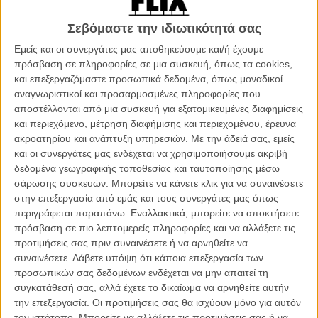
τέτοια ταινία είναι και το «Οι Γείτονες από Πάνω», το νέο εγχείρημα
του σκηνοθέτη Σεσκ Γκέι (που είχε συγκινήσει με το «Truman» το
Σεβόμαστε την ιδιωτικότητά σας
2016), η οποία ναι μεν έχει τα φόντα για μια μελέτη πάνω στις
Εμείς και οι συνεργάτες μας αποθηκεύουμε και/ή έχουμε
σημερινές ανθρώπινες σχέσεις, αλλά ποτέ δεν βρίσκει το
πρόσβαση σε πληροφορίες σε μια συσκευή, όπως τα cookies,
συναισθηματικό κρεσέντο που περιμένεις.
και επεξεργαζόμαστε προσωπικά δεδομένα, όπως μοναδικοί
αναγνωριστικοί και προσαρμοσμένες πληροφορίες που
Ο Χούλιο και η Ανα είναι ζευγάρι για πάνω από 15 χρόνια. Δεν
αποστέλλονται από μια συσκευή για εξατομικευμένες διαφημίσεις
κοιτάνε ο ένας τον άλλο, ούτε αγγίζουν ο ένας τον άλλο πια και οι
και περιεχόμενο, μέτρηση διαφήμισης και περιεχομένου, έρευνα
καυγάδες είναι η καθημερινότητά τους. Ένα βράδυ, η Ανα καλεί στο
ακροατηρίου και ανάπτυξη υπηρεσιών.
Με την άδειά σας, εμείς
σπίτι τους από πάνω γείτονες. Ο Σάλβα και η Λάουρα είναι λίγο πιο
και οι συνεργάτες μας ενδέχεται να χρησιμοποιήσουμε ακριβή
νέοι και έφεραν μια νότα χαράς και αισιοδοξίας όταν
δεδομένα γεωγραφικής τοποθεσίας και ταυτοποίησης μέσω
πρωτομετακόμισαν στο κτήριο. Οι συνεχείς αναστεναγμοί και τα
σάρωσης συσκευών. Μπορείτε να κάνετε κλικ για να συναινέσετε
βογγητά που ακούγονται από το διαμέρισμά τους, όμως, αποτελούν
στην επεξεργασία από εμάς και τους συνεργάτες μας όπως
πηγή έντασης για τον Χούλιο και την Ανα. Ισως να είναι και ζήλια.
περιγράφεται παραπάνω. Εναλλακτικά, μπορείτε να αποκτήσετε
Ισως να εύχονται και η δική τους σεξουαλική ζωή να ήταν τόσο…
πρόσβαση σε πιο λεπτομερείς πληροφορίες και να αλλάξετε τις
πικάντικη! Αυτό το βράδυ, οι γείτονες θα γίνουν αυτουργοί αλλά και
προτιμήσεις σας πριν συναινέσετε ή να αρνηθείτε να
θύματα ενός συναισθηματικού τσουνάμι, με αφορμή μια ασυνήθιστη
συναινέσετε.
Λάβετε υπόψη ότι κάποια επεξεργασία των
και απρόσμενη πρόταση.
προσωπικών σας δεδομένων ενδέχεται να μην απαιτεί τη
συγκατάθεσή σας, αλλά έχετε το δικαίωμα να αρνηθείτε αυτήν
Βασισμένη πάνω στο θεατρικό έργο του ίδιου του Γκέι «Los
την επεξεργασία. Οι προτιμήσεις σας θα ισχύουν μόνο για αυτόν
Neighbors de Arriba», και υποψήφια για 5 βραβεία Goya, ανάμεσά
τον ιστότοπο. Μπορείτε να αλλάξετε τις προτιμήσεις σας ή να