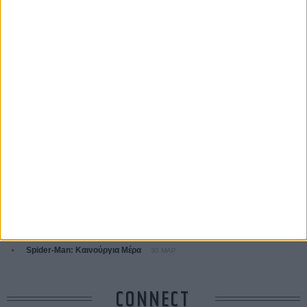
Ζαν-Πολ Σαλομέ
ΤΑ ΠΙΟ
ΔΙΑΒΑΣΜΕΝΑ
Οδύσσεια
01 ΙΟΥΛ
Save the Date! Δείτε πρώτοι το «Σεξ και Αίμα στο Καμπ Μίασμα»!
05
ΑΥΓ
Ο Τζάρεντ Λέτο αρνείται τις καταγγελίες: «Δεν έχω διαπράξει ποτέ
σεξουαλική επίθεση»
30 ΙΟΥΛ
10 καυτές ταινίες (+ 5 δροσερές επανεκδόσεις) για τον Αύγουστο
01
ΑΥΓ
Spider-Man: Καινούργια Μέρα
30 ΜΑΡ
CONNECT