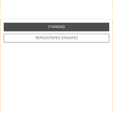
ΝΕΑ
ΣΥΜΦΩΝΩ
Μίλα μου για καλοκαιρινά φεστιβάλ κινηματογράφου
στην Ελλάδα
ΠΕΡΙΣΣΟΤΕΡΕΣ ΕΠΙΛΟΓΕΣ
Ο πιο αναλυτικός οδηγός των καλοκαιρινών φεστιβάλ σε νησιά και ηπειρωτική
Ελλάδα είναι εδώ
Η επιτυχία είναι υπερτιμημένη. Δεν σε κάνει
καλύτερο, δεν σε πάει πουθενά η επιτυχία. Είναι
απλώς ένα ωραίο, ανεβαστικό, επιφανειακό
συναίσθημα.»