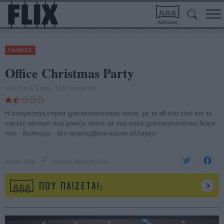
Αίθουσες
ΤΑΙΝΙΕΣ
Office Christmas Party
των Γουίλ Σεπκ, Τζος Γκόρντον
Η απαραίτητη ετήσια χριστουγεννιάτικη ταινία, με το all-star cast και το
αφελές σενάριο που μοιάζει πλέον με ένα κακό χριστουγεννιάτικο δώρο
που - δυστυχώς - δεν περιλαμβάνει κάρτα αλλαγής!
04 Δεκ 2016
Χρήστος Μπακατσέλος
ΠΟΥ ΠΑΙΖΕΤΑΙ;