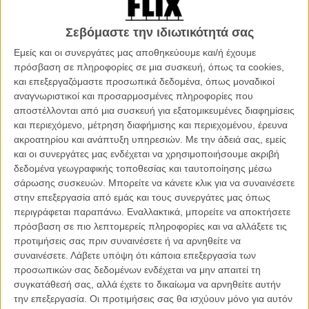
δουλειές τους. Τι αποφασίζουν να κάνουν για να τον
εντυπωσιάσουν; Να διοργανώσουν ένα επικό πάρτι για τα
Σεβόμαστε την ιδιωτικότητά σας
Χριστούγεννα! Φυσικά, το πάρτι γρήγορα ξεφεύγει κάθε ελέγχου και
Εμείς και οι συνεργάτες μας αποθηκεύουμε και/ή έχουμε
οι παριστάμενοι γίνονται μάρτυρες μιας ξεκαρδιστικής
πρόσβαση σε πληροφορίες σε μια συσκευή, όπως τα cookies,
καταστροφής…
και επεξεργαζόμαστε προσωπικά δεδομένα, όπως μοναδικοί
αναγνωριστικοί και προσαρμοσμένες πληροφορίες που
Εχει γίνει θεσμός πλέον κάθε χρόνο τέτοια εποχή, λίγες μέρες πριν
αποστέλλονται από μια συσκευή για εξατομικευμένες διαφημίσεις
τα Χριστούγεννα, να κυκλοφορεί μια από αυτές τις ταινίες που όση
και περιεχόμενο, μέτρηση διαφήμισης και περιεχομένου, έρευνα
γιορτινή διάθεση κι αν προσπαθεί να μοιράσει μπαίνει απλώς στα
ακροατηρίου και ανάπτυξη υπηρεσιών.
Με την άδειά σας, εμείς
αζήτητα, όπως ένα κακό χριστουγεννιάτικό δώρο που λαμβάνεις
και οι συνεργάτες μας ενδέχεται να χρησιμοποιήσουμε ακριβή
από κάποιον (και χωρίς να περιλαμβάνει κάρτα αλλαγής).
δεδομένα γεωγραφικής τοποθεσίας και ταυτοποίησης μέσω
σάρωσης συσκευών. Μπορείτε να κάνετε κλικ για να συναινέσετε
Θα πείτε πως η χειρονομία είναι αυτό που μετράει, αλλά η αλήθεια
στην επεξεργασία από εμάς και τους συνεργάτες μας όπως
είναι πως οι προθέσεις της νέας ταινίας των Τζος Γκόρντον και
περιγράφεται παραπάνω. Εναλλακτικά, μπορείτε να αποκτήσετε
Γουίλ Σεπκ δεν ξεφεύγουν από την κοινοτυπία όλων των
πρόσβαση σε πιο λεπτομερείς πληροφορίες και να αλλάξετε τις
προηγούμενων ταινιών του είδους, όσο κι αν οι όποιες καλές
προτιμήσεις σας πριν συναινέσετε ή να αρνηθείτε να
προθέσεις, τουλάχιστον στην αρχή της, δείχνουν πως οι δημιουργοί
συναινέσετε.
Λάβετε υπόψη ότι κάποια επεξεργασία των
του προσπαθούν να μιμηθούν ταινίες του διδύμου Σεθ Ρόγκεν και
προσωπικών σας δεδομένων ενδέχεται να μην απαιτεί τη
Εβαν Γκόλντμπεργκ, χωρίς όμως τα ανάλογα αποτελέσματα.
συγκατάθεσή σας, αλλά έχετε το δικαίωμα να αρνηθείτε αυτήν
την επεξεργασία. Οι προτιμήσεις σας θα ισχύουν μόνο για αυτόν
Το «Christmas Office Party» ξεκινάει παίρνοντας μια ορμή ως προς