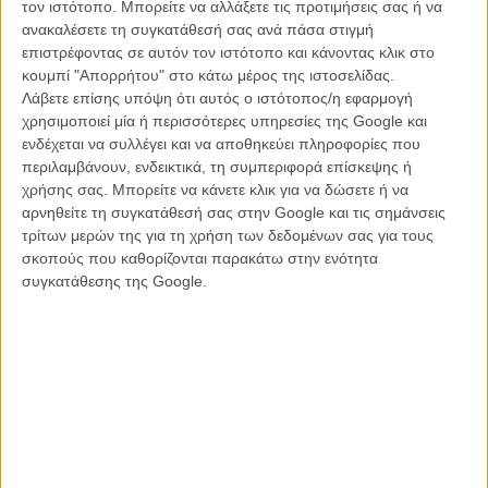
τον ιστότοπο. Μπορείτε να αλλάξετε τις προτιμήσεις σας ή να
κάτι το οποίο φαίνεται να καταλήξει σε κάτι το διασκεδαστικό
ανακαλέσετε τη συγκατάθεσή σας ανά πάσα στιγμή
(τουλάχιστον), αλλά όλο αυτό χάνεται από την μέση σχεδόν της
επιστρέφοντας σε αυτόν τον ιστότοπο και κάνοντας κλικ στο
ταινίας καθώς το αφελές σενάριο, το «ενήλικο» - όσο πιο χυδαίο και
κουμπί "Απορρήτου" στο κάτω μέρος της ιστοσελίδας.
τολμηρό τόσο το καλύτερο - και εξυπνακίστικο χιούμορ διαδέχεται
Λάβετε επίσης υπόψη ότι αυτός ο ιστότοπος/η εφαρμογή
ό,τι πραγματικά αστείο και διαφορετικό είχε χτιστεί στην πολύ αρχή
χρησιμοποιεί μία ή περισσότερες υπηρεσίες της Google και
της ιστορίας.
ενδέχεται να συλλέγει και να αποθηκεύει πληροφορίες που
περιλαμβάνουν, ενδεικτικά, τη συμπεριφορά επίσκεψης ή
Η ταινία μπαίνει γρήγορα σε έναν αυτόματο πιλότο, γεμάτα
χρήσης σας. Μπορείτε να κάνετε κλικ για να δώσετε ή να
προβλέψιμα γεγονότα, τα οποία δια μαγείας λύνονται όλα μέχρι το
αρνηθείτε τη συγκατάθεσή σας στην Google και τις σημάνσεις
τέλος ως ένα «χριστουγεννιάτικο θαύμα», με το χιούμορ της να
τρίτων μερών της για τη χρήση των δεδομένων σας για τους
ξεφουσκώνει πλάνο με πλάνο πιο γρήγορα κι από έναν πλαστικό
σκοπούς που καθορίζονται παρακάτω στην ενότητα
Αγιο Βασίλη. Ακόμα και η εκκεντρικότητα πολλών από των
συγκατάθεσης της Google.
χαρακτήρων της ταινίας δεν μοιάζει να είναι ιδιαίτερα «εκκεντρική»
έτσι ώστε να προκαλέσει ένα κάποιο παραπάνω αστείο πέρα των
αναμενόμενων. Και χωρίς κάτι τέτοιο η ταινία μοιάζει να είναι
σεναριακά μετέωρη και αδιάφορη.
Ολοι, μέχρι και το ίδιο το καστ ακόμη, μοιάζουν να κάνουν ότι
ξέρουν καλύτερα χωρίς να σπαταλούν ιδιαίτερη προσπάθεια. Από
τον Τ. Τζ. Μίλερ που αντιγράφει πλήρως τον ρόλο του από το
«Silicon Valley», μέχρι και την Τζένιφερ Ανιστον η οποία για άλλη μια