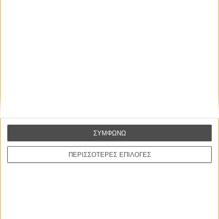
Οι Αρμονίες Βερκμάιστερ
Werckmeister Harmonies
Μπέλα Ταρ
Μια Θέση στον Ηλιο
A Place in the Sun
Τζορτζ Στίβενς
Οδύσσεια
The Odyssey
Κρίστοφερ Νόλαν
Ψηλά Τακούνια
ΣΥΜΦΩΝΩ
Tacones lejanos
Πέδρο Αλμοδόβαρ
ΠΕΡΙΣΣΟΤΕΡΕΣ ΕΠΙΛΟΓΕΣ
Ο Παραχαράκτης
L’ Affaire Bojarski (The Moneymaker)
Ζαν-Πολ Σαλομέ
ΤΑ ΠΙΟ