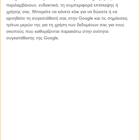
ανατροπών και εσωτερικών εκρήξεων κάθε στιγμή, δεν οδηγεί παρά
περιλαμβάνουν, ενδεικτικά, τη συμπεριφορά επίσκεψης ή
σ’ ένα υπόκωφο, άδειο φινάλε. Οπως, άλλωστε, και μια σωστή…
χρήσης σας. Μπορείτε να κάνετε κλικ για να δώσετε ή να
προεκλογική εκστρατεία. Μπορεί αυτή η επιλογή ν’ αφήνει στον
αρνηθείτε τη συγκατάθεσή σας στην Google και τις σημάνσεις
θεατή το αίσθημα του ανεκπλήρωτου, ιδεολογικά όμως συμβαδίζει
τρίτων μερών της για τη χρήση των δεδομένων σας για τους
απόλυτα με το νόημα της ταινίας.
σκοπούς που καθορίζονται παρακάτω στην ενότητα
συγκατάθεσης της Google.