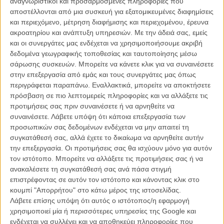
αναγνωριστικοί και προσαρμοσμένες πληροφορίες που
πατά γερά στην απομυθοποίηση του δημόσιου αξιώματος από
αποστέλλονται από μια συσκευή για εξατομικευμένες διαφημίσεις
τους Ευρωπαίους πολίτες.
και περιεχόμενο, μέτρηση διαφήμισης και περιεχομένου, έρευνα
ακροατηρίου και ανάπτυξη υπηρεσιών.
Με την άδειά σας, εμείς
Η ταινία ακολουθεί τη ρουτίνα του Υπουργού Μεταφορών και των
και οι συνεργάτες μας ενδέχεται να χρησιμοποιήσουμε ακριβή
παρατρεχάμενών του - ο Ολιβιέ Γκουρμέ, με τις εναλλαγές από την
δεδομένα γεωγραφικής τοποθεσίας και ταυτοποίησης μέσω
παγωμένη έκφραση στη συναισθηματική έκρηξη, μέχρι και την
σάρωσης συσκευών. Μπορείτε να κάνετε κλικ για να συναινέσετε
υστερία, είναι όπως πάντα συγκονιστικός - στην πορεία τους να
στην επεξεργασία από εμάς και τους συνεργάτες μας όπως
διαχειριστούν ένα τραγικό δυστύχημα. Η ιδέα που διατρέχει κάθε
περιγράφεται παραπάνω. Εναλλακτικά, μπορείτε να αποκτήσετε
σκηνή, στο στακάτο μοντάζ, είναι πως οι αληθινές τραγωδίες ζωών
πρόσβαση σε πιο λεπτομερείς πληροφορίες και να αλλάξετε τις
που αναδιαμορφώνονται ή καταστρέφονται κάθε στιγμή που περνά,
προτιμήσεις σας πριν συναινέσετε ή να αρνηθείτε να
δεν είναι παρά bullets στο ημερήσιο πρόγραμμα των πολιτικών που
συναινέσετε.
Λάβετε υπόψη ότι κάποια επεξεργασία των
σα μαριονέτες σε fast forward ανακατεύουν τα χαρτιά της μοίρας.
προσωπικών σας δεδομένων ενδέχεται να μην απαιτεί τη
συγκατάθεσή σας, αλλά έχετε το δικαίωμα να αρνηθείτε αυτήν
Μια σειρά από άντρες που είναι νάρκισσοι της εξουσίας, τρέφονται
την επεξεργασία. Οι προτιμήσεις σας θα ισχύουν μόνο για αυτόν
από την άσκησή της, προσποιούμενοι τους ηγέτες ή τις δυναμικές
τον ιστότοπο. Μπορείτε να αλλάξετε τις προτιμήσεις σας ή να
φιγούρες, κάνοντας μια τρύπα στο νερό. Αυτή η κρουστή
ανακαλέσετε τη συγκατάθεσή σας ανά πάσα στιγμή
ατμόσφαιρα χωρίς κανένα υπόβαθρο ή αποτέλεσμα, πείθει με τον
επιστρέφοντας σε αυτόν τον ιστότοπο και κάνοντας κλικ στο
πιο παράξενο, ιδιόμορφο τρόπο ότι υπάρχει κάτι σάπιο, ολότελα
κουμπί "Απορρήτου" στο κάτω μέρος της ιστοσελίδας.
σαθρό στην πολιτική σκηνή της Ευρώπης.
Λάβετε επίσης υπόψη ότι αυτός ο ιστότοπος/η εφαρμογή
χρησιμοποιεί μία ή περισσότερες υπηρεσίες της Google και
Αν κάτι, η πυκνότητα και η ένταση της ταινίας, γεμάτη υποσχέσεις
ενδέχεται να συλλέγει και να αποθηκεύει πληροφορίες που