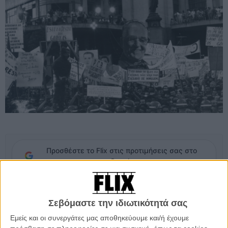
Προσθέστε το Flix στις προτιμήσεις σας στο
Google
Τον Μάρτιο του 1964, ένα στρατιωτικό πραξικόπημα είχε ως
Σεβόμαστε την ιδιωτικότητά σας
αποτέλεσμα να ανατρέψει τον εκλεγμένο από τον λαό Πρόεδρο της
Βραζιλίας Ζοάο Γκουλάρντ. Το πραξικόπημα ήταν και η αφετηρία 21
Εμείς και οι συνεργάτες μας αποθηκεύουμε και/ή έχουμε
χρόνων δικτατορίας και μιας παρατεταμένης περιόδου εντάσεων και