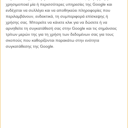
κομμάτι της, όσο έχει δοθεί στο στήσιμο και την συλλογή του υλικού
χρησιμοποιεί μία ή περισσότερες υπηρεσίες της Google και
που παρουσιάζει. Υπάρχουν στιγμές που τα πάντα μοιάζουν
ενδέχεται να συλλέγει και να αποθηκεύει πληροφορίες που
δευτέρας διαλογής, από τα κακομαγνητοφωνημένα ηχητικά
περιλαμβάνουν, ενδεικτικά, τη συμπεριφορά επίσκεψης ή
ντοκουμέντα που δεν μπορείς να καταλάβεις ούτε μια λέξη από όσα
χρήσης σας. Μπορείτε να κάνετε κλικ για να δώσετε ή να
λέγονται (δεν υπάρχουν καν και οι υπότιτλοι στα σημεία αυτά για να
αρνηθείτε τη συγκατάθεσή σας στην Google και τις σημάνσεις
βοηθήσουν την κατάσταση), μέχρι και τα γραφικά που μοιάζουν να
τρίτων μερών της για τη χρήση των δεδομένων σας για τους
είναι βγαλμένα από μια άλλη δεκαετία.
σκοπούς που καθορίζονται παρακάτω στην ενότητα
συγκατάθεσης της Google.
Το υλικό που έχει ο Ταβάρες στα χέρια του είναι πραγματικά
εντυπωσιακό, αλλά δείχνει αδύναμος να το αξιοποιήσει σε τέτοιο
βαθμό ώστε να συνθέσει ένα δυνατό και συναρπαστικό
ολοκληρωμένο ντοκιμαντέρ. Τόσο ο ρυθμός του όσο και η αφήγηση
του μοιάζουν περισσότερο σαν μια διατριβή η οποία από τη μεγάλη
ανάγκη της να «αποδείξει» κάτι χάνει σε πολλά σημεία την ουσία
της. Οπως και το απότομο φινάλε του, που επιτείνει την αίσθηση
ότι ο Ταβάρες κλείνει με επιπόλαιο μάλλον τρόπο μια μελανή σελίδα
της Βραζιλιάνικης ιστορίας, χωρίς να καταφέρνει να ρίξει μια
ολοκληρωμένη ματιά σε χρονικές περιόδους καίριες για την τωρινή
δημοκρατία της χώρας αλλά και να αναδείξει την διαχρονική ιστορική
δύναμη των γεγονότων.