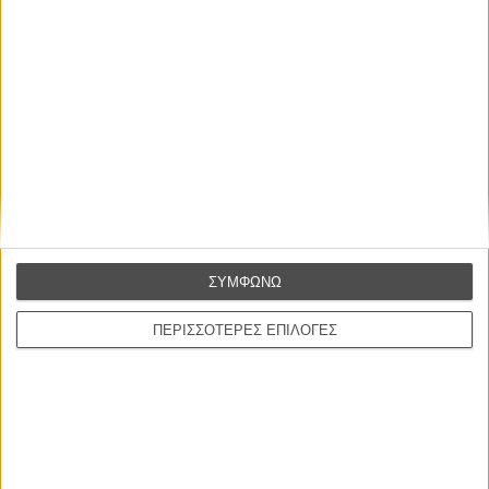
στην Ελλάδα
Ο πιο αναλυτικός οδηγός των καλοκαιρινών φεστιβάλ σε νησιά και ηπειρωτική
Ελλάδα είναι εδώ
Η επιτυχία είναι υπερτιμημένη. Δεν σε κάνει
καλύτερο, δεν σε πάει πουθενά η επιτυχία. Είναι
απλώς ένα ωραίο, ανεβαστικό, επιφανειακό
ΣΥΜΦΩΝΩ
συναίσθημα.»
ΠΕΡΙΣΣΟΤΕΡΕΣ ΕΠΙΛΟΓΕΣ
Βιμ Βέντερς
Συνέντευξη
ΝΕΕΣ ΤΑΙΝΙΕΣ