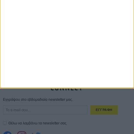
Οδύσσεια
01 ΙΟΥΛ
Save the Date! Δείτε πρώτοι το «Σεξ και Αίμα στο Καμπ Μίασμα»!
05
ΑΥΓ
Ο Τζάρεντ Λέτο αρνείται τις καταγγελίες: «Δεν έχω διαπράξει ποτέ
σεξουαλική επίθεση»
30 ΙΟΥΛ
10 καυτές ταινίες (+ 5 δροσερές επανεκδόσεις) για τον Αύγουστο
01
ΑΥΓ
Spider-Man: Καινούργια Μέρα
30 ΜΑΡ
CONNECT
Εγγράψου στο εβδομαδιαίο newsletter μας.
ΕΓΓΡΑΦΗ
Θέλω να λαμβάνω τα newsletter σας.