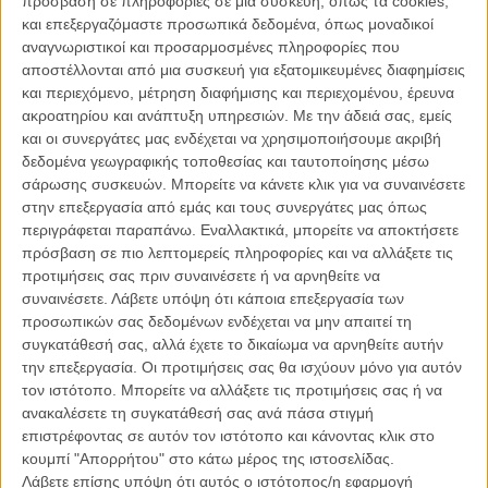
πρόσβαση σε πληροφορίες σε μια συσκευή, όπως τα cookies,
συγκρούσεων, που χαρακτηρίστηκε κυρίως από εξαφανίσεις και
και επεξεργαζόμαστε προσωπικά δεδομένα, όπως μοναδικοί
βασανιστήρια πολιτών.
αναγνωριστικοί και προσαρμοσμένες πληροφορίες που
αποστέλλονται από μια συσκευή για εξατομικευμένες διαφημίσεις
Το ντοκιμαντέρ του Καμίλο Ταβάρες (μέσα από μια σπάνια συλλογή
και περιεχόμενο, μέτρηση διαφήμισης και περιεχομένου, έρευνα
συλλογή φωτογραφικού και αρχειακού υλικού, όπως βίντεο με τον
ακροατηρίου και ανάπτυξη υπηρεσιών.
Με την άδειά σας, εμείς
Ζοάο Γκουλάρντ να επισκέπτεται στρατιωτικές εγκαταστάσεις στις
και οι συνεργάτες μας ενδέχεται να χρησιμοποιήσουμε ακριβή
ΗΠΑ, ηχητικά ντοκουμέντα με συζητήσεις του Κένεντι, και αργότερα
δεδομένα γεωγραφικής τοποθεσίας και ταυτοποίησης μέσω
του Τζόνσον με τους βοηθούς τους για το πως θα καταφέρουν να
σάρωσης συσκευών. Μπορείτε να κάνετε κλικ για να συναινέσετε
ρίξουν τον Γκουλάρντ από την κυβέρνηση, συνεντεύξεις ιστορικών,
στην επεξεργασία από εμάς και τους συνεργάτες μας όπως
πολιτικών και ακαδημαϊκών προσώπων, ακόμα και επιζώντων που
περιγράφεται παραπάνω. Εναλλακτικά, μπορείτε να αποκτήσετε
υποστήριξαν το πραξικόπημα) παρέχει αποδείξεις για τη
πρόσβαση σε πιο λεπτομερείς πληροφορίες και να αλλάξετε τις
χειραγώγηση και τη χρηματοδότηση των επενδύσεων από την
προτιμήσεις σας πριν συναινέσετε ή να αρνηθείτε να
πλευρά της αμερικανικής κυβέρνησης, κατά την διάρκεια της
συναινέσετε.
Λάβετε υπόψη ότι κάποια επεξεργασία των
προεδρίας του Τζον Φ. Κένεντι και του Λίντον Τζόνσον, που είχαν
προσωπικών σας δεδομένων ενδέχεται να μην απαιτεί τη
ως αποτέλεσμα το πραξικόπημα.
συγκατάθεσή σας, αλλά έχετε το δικαίωμα να αρνηθείτε αυτήν
την επεξεργασία. Οι προτιμήσεις σας θα ισχύουν μόνο για αυτόν
Προσπαθώντας να ενώσει τα κομμάτια ενός αρκετού πολύπλοκου
τον ιστότοπο. Μπορείτε να αλλάξετε τις προτιμήσεις σας ή να
παζλ, ο Ταβάρες κινηματογραφεί τη «Μέρα που Διήρκεσε 21
ανακαλέσετε τη συγκατάθεσή σας ανά πάσα στιγμή
Χρόνια» με τον αέρα μιας καλοστημένης κατασκοπικής ταινίας. Μιας
επιστρέφοντας σε αυτόν τον ιστότοπο και κάνοντας κλικ στο
ταινίας όμως που από την πρώτη στιγμή μοιάζει σαν να μην έχει
κουμπί "Απορρήτου" στο κάτω μέρος της ιστοσελίδας.
δοθεί το ίδιο μεράκι στην κινηματογράφηση της και στο τεχνικό
Λάβετε επίσης υπόψη ότι αυτός ο ιστότοπος/η εφαρμογή