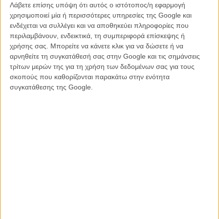
Ωστόσο, οι λίγες έξυπνες και ειλικρινείς στιγμές, κωμωδίας ή
Λάβετε επίσης υπόψη ότι αυτός ο ιστότοπος/η εφαρμογή
συναισθηματισμού, χάνονται ανάμεσα σ' έναν κατάλογο από είτε
χρησιμοποιεί μία ή περισσότερες υπηρεσίες της Google και
φυλετικά στερεότυπα, χιλιο-ιδωμένα στις «ζευγαρικές» εμπορικές
ενδέχεται να συλλέγει και να αποθηκεύει πληροφορίες που
κωμωδίες, είτε χοντροκομμένα αστεία - του επιπέδου ότι οι Καναδοί
περιλαμβάνουν, ενδεικτικά, τη συμπεριφορά επίσκεψης ή
μιλούν με βλάχικη προφορά και δείχνουν διαρκώς τον ποπό τους,
χρήσης σας. Μπορείτε να κάνετε κλικ για να δώσετε ή να
όχι κάτι πιο εμπνευσμένο - που δεν καταφέρνουν καν να
αρνηθείτε τη συγκατάθεσή σας στην Google και τις σημάνσεις
προκαλέσουν ένα γάργαρο γέλιο.
τρίτων μερών της για τη χρήση των δεδομένων σας για τους
σκοπούς που καθορίζονται παρακάτω στην ενότητα
Το εύρημα ότι κανείς δεν ξεμπερδεύει εύκολα με το παρελθόν του,
συγκατάθεσης της Google.
είναι μια ιδέα γνώριμη και συνηθισμένη. Αυτό, ωστόσο, δεν σημαίνει
κι ότι πρέπει να οδηγήσει, απαραίτητα, σε μια μπανάλ ταινία.