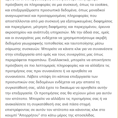
είναι λίγο-πολύ το νόημα της νέας ταινίας τού ηθοποιού και
πρόσβαση σε πληροφορίες σε μια συσκευή, όπως τα cookies,
σκηνοθέτη Μορίς Μπαρτελεμί, ο οποίος στήνει τη φόρμα ενός
και επεξεργαζόμαστε προσωπικά δεδομένα, όπως μοναδικοί
ανθρώπινου ψηφιδωτού και πατά πάνω σε πανανθρώπινα ένστικτα
αναγνωριστικοί και προσαρμοσμένες πληροφορίες που
και σε παρωχημένα κλισέ για τη φύση της γυναίκας και του άνδρα -
αποστέλλονται από μια συσκευή για εξατομικευμένες διαφημίσεις
χωρίς πολύ χαβαλέ.
και περιεχόμενο, μέτρηση διαφήμισης και περιεχομένου, έρευνα
ακροατηρίου και ανάπτυξη υπηρεσιών.
Με την άδειά σας, εμείς
Οι ήρωες της ταινίας είναι έξι χωρισμένοι Παριζιάνοι, των οποίων η
και οι συνεργάτες μας ενδέχεται να χρησιμοποιήσουμε ακριβή
καθημερινότητα, ή η μοίρα, φέρνει έτσι τα πράγματα ώστε να
δεδομένα γεωγραφικής τοποθεσίας και ταυτοποίησης μέσω
ξανασυγχρωτιστούν με τους πρώην τους και να συνειδητοποιήσουν
σάρωσης συσκευών. Μπορείτε να κάνετε κλικ για να συναινέσετε
πως κι ό,τι τελειώνει, δεν τελειώνει πραγματικά. Κι εάν κάτι είναι στ'
στην επεξεργασία από εμάς και τους συνεργάτες μας όπως
αλήθεια χαριτωμένο και φρέσκο στο φιλμ, αυτό είναι οι
περιγράφεται παραπάνω. Εναλλακτικά, μπορείτε να αποκτήσετε
πρωταγωνιστές του, οι οποίοι κάνουν ό,τι μπορούν για να δώσουν
πρόσβαση σε πιο λεπτομερείς πληροφορίες και να αλλάξετε τις
συναισθηματική και κωμική γκάμα στους ήρωές τους,
προτιμήσεις σας πριν συναινέσετε ή να αρνηθείτε να
εγκαταλελειμμένοι όπως είναι όχι μόνο από τους συντρόφους τους,
συναινέσετε.
Λάβετε υπόψη ότι κάποια επεξεργασία των
αλλά και από το σενάριο.
προσωπικών σας δεδομένων ενδέχεται να μην απαιτεί τη
συγκατάθεσή σας, αλλά έχετε το δικαίωμα να αρνηθείτε αυτήν
Η δομή τής ταινίας θέλει τα διάφορα ζευγάρια να διακλαδώνονται σε
την επεξεργασία. Οι προτιμήσεις σας θα ισχύουν μόνο για αυτόν
μικρές βινιέτες, με σκοπό μια καταχρηστική σύνδεσή τους προς το
τον ιστότοπο. Μπορείτε να αλλάξετε τις προτιμήσεις σας ή να
φινάλε και, παρά το αποσπασματικό του πράγματος, ο Μπαρτελεμί
ανακαλέσετε τη συγκατάθεσή σας ανά πάσα στιγμή
διατηρεί ένα σβέλτο ρυθμό κι ένα κέφι.
επιστρέφοντας σε αυτόν τον ιστότοπο και κάνοντας κλικ στο
κουμπί "Απορρήτου" στο κάτω μέρος της ιστοσελίδας.