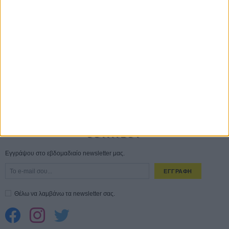
Save the Date! Δείτε πρώτοι το «Σεξ και Αίμα στο Καμπ Μίασμα»!
05
ΑΥΓ
Ο Τζάρεντ Λέτο αρνείται τις καταγγελίες: «Δεν έχω διαπράξει ποτέ
σεξουαλική επίθεση»
30 ΙΟΥΛ
10 καυτές ταινίες (+ 5 δροσερές επανεκδόσεις) για τον Αύγουστο
01
ΑΥΓ
Spider-Man: Καινούργια Μέρα
30 ΜΑΡ
CONNECT
Εγγράψου στο εβδομαδιαίο newsletter μας.
ΕΓΓΡΑΦΗ
Θέλω να λαμβάνω τα newsletter σας.