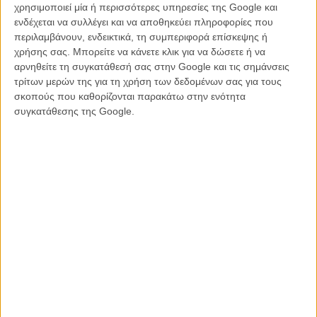
χρησιμοποιεί μία ή περισσότερες υπηρεσίες της Google και
σίκουελ δεν σε κρατάει στην άκρη της καρέκλας σου. Δεν προσφέρει
ενδέχεται να συλλέγει και να αποθηκεύει πληροφορίες που
πολλά περισσότερα - ούτε ως ιδέα, ούτε ως ιστορία και τελικά ούτε
περιλαμβάνουν, ενδεικτικά, τη συμπεριφορά επίσκεψης ή
κι ως κινηματογράφηση. Με ένα κατώτερο μουσικό soundtrack να
χρήσης σας. Μπορείτε να κάνετε κλικ για να δώσετε ή να
πλαισιώνει την εικόνα και την στομφώδη αφήγηση στα ελληνικά του
αρνηθείτε τη συγκατάθεσή σας στην Google και τις σημάνσεις
Διονύση Σαββόπουλου, περισσότερο μοιάζει με απομίμηση του
τρίτων μερών της για τη χρήση των δεδομένων σας για τους
εαυτού του και παρακολουθείται με ακαδημαϊκό ενδιαφέρον, αλλά
σκοπούς που καθορίζονται παρακάτω στην ενότητα
όχι τη συγκίνηση της πρώτης φοράς.
συγκατάθεσης της Google.