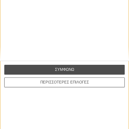
Ελλάδα είναι εδώ
Η επιτυχία είναι υπερτιμημένη. Δεν σε κάνει
καλύτερο, δεν σε πάει πουθενά η επιτυχία. Είναι
απλώς ένα ωραίο, ανεβαστικό, επιφανειακό
συναίσθημα.»
ΣΥΜΦΩΝΩ
ΠΕΡΙΣΣΟΤΕΡΕΣ ΕΠΙΛΟΓΕΣ
Βιμ Βέντερς
Συνέντευξη
ΝΕΕΣ ΤΑΙΝΙΕΣ
Ο Παραχαράκτης
L’ Affaire Bojarski (The Moneymaker)