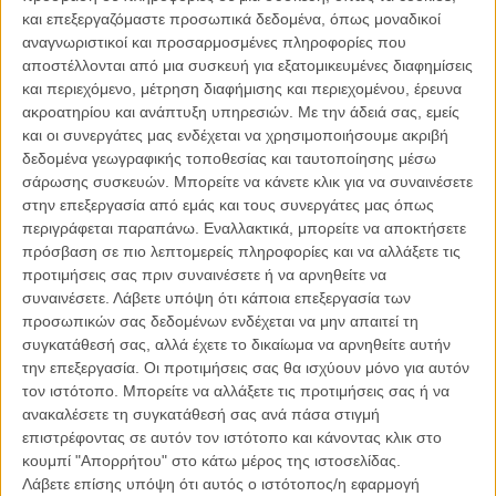
του Αυτοκράτορα», ο Λικ Ζακέ επιστρέφει στην Ανταρκτική και
και επεξεργαζόμαστε προσωπικά δεδομένα, όπως μοναδικοί
καταγράφει ένα ακόμα κομμάτι της συμμετοχής των αρσενικών
αναγνωριστικοί και προσαρμοσμένες πληροφορίες που
πιγκουίνων στην αναπαραγωγή και «ενηλικίωση» των νεογνών
αποστέλλονται από μια συσκευή για εξατομικευμένες διαφημίσεις
τους. Πώς ο «Αυτοκράτορας» παλεύει με τις αντιξοότητες των -50
και περιεχόμενο, μέτρηση διαφήμισης και περιεχομένου, έρευνα
θερμοκρασιών για να κρατηθεί ο ίδιος και το μικρό του ζωντανοί,
ακροατηρίου και ανάπτυξη υπηρεσιών.
Με την άδειά σας, εμείς
πώς φεύγει για να βρει τροφή, χιλιόμετρα μακριά, πώς το
και οι συνεργάτες μας ενδέχεται να χρησιμοποιήσουμε ακριβή
αναγνωρίζει επιστρέφοντας, πώς το ενδυναμώνει, σωματικά και
δεδομένα γεωγραφικής τοποθεσίας και ταυτοποίησης μέσω
ψυχικά, για να τον «στέψει» διάδοχο και να τον αφήσει ελεύθερο.
σάρωσης συσκευών. Μπορείτε να κάνετε κλικ για να συναινέσετε
στην επεξεργασία από εμάς και τους συνεργάτες μας όπως
Εχοντας έναν αρτιότερο ακόμα τεχνικό εξοπλισμό και τη βοήθεια
περιγράφεται παραπάνω. Εναλλακτικά, μπορείτε να αποκτήσετε
των εξαιρετικών διευθυντών φωτογραφίας, Λοράν Μπαλεστά και
πρόσβαση σε πιο λεπτομερείς πληροφορίες και να αλλάξετε τις
Γιανίκ Ζεντίλ, ο Ζακέ επιστρέφει για να παρατηρήσει το μυστήριο
προτιμήσεις σας πριν συναινέσετε ή να αρνηθείτε να
κάλεσμα της φύσης, τον αγώνα για επιβίωση του είδους και την
συναινέσετε.
Λάβετε υπόψη ότι κάποια επεξεργασία των
εκπλήρωση του πεπρωμένου των πιγκουίνων.
προσωπικών σας δεδομένων ενδέχεται να μην απαιτεί τη
συγκατάθεσή σας, αλλά έχετε το δικαίωμα να αρνηθείτε αυτήν
Υπάρχουν στιγμές που είναι μαγικές: ειδικά όταν οι αδιόβροχες
την επεξεργασία. Οι προτιμήσεις σας θα ισχύουν μόνο για αυτόν
κάμερες βουτούν με τους πιγκουίνους κάτω από το νερό και
τον ιστότοπο. Μπορείτε να αλλάξετε τις προτιμήσεις σας ή να
κινηματογραφούν πώς αυτά τα βαριά, άκαμπτα πλάσματα
ανακαλέσετε τη συγκατάθεσή σας ανά πάσα στιγμή
μεταμορφώνονται σε ευέλικτους κολυμβητές. Πώς το νερό είναι το
επιστρέφοντας σε αυτόν τον ιστότοπο και κάνοντας κλικ στο
αληθινό στοιχείο τους και, με ένα μακροβούτι, μοιάζουν ευτυχισμένα.
κουμπί "Απορρήτου" στο κάτω μέρος της ιστοσελίδας.
Λάβετε επίσης υπόψη ότι αυτός ο ιστότοπος/η εφαρμογή
Ομως, αντίθετα με το οσκαρικό «Ταξίδι του Αυτοκράτορα», αυτό το