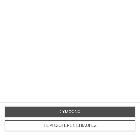
Φωτογραφία:
Νταβίντ Ομέδες
Μοντάζ:
Τερέζα Φοντ
Μουσική:
Βανέσα Γκάρντε
Πρωταγωνιστούν:
Μαριμπέλ Βερδού, Αουρα Γκαρίντο, Ρομπέρτο Αλαμο,
Γκινές Γκαρθία Μιγιάν, Ρουθ Γκαμπριέλ
Διάρκεια:
95 λεπτά
Γλώσσα:
Ισπανικά
Υπότιτλοι:
Ελληνικά
Διανομή:
Rosebud.21
ΠΟΥ ΠΑΙΖΕΤΑΙ;
ΜΗ ΧΑΣΕΤΕ
ΣΥΜΦΩΝΩ
ΠΕΡΙΣΣΟΤΕΡΕΣ ΕΠΙΛΟΓΕΣ