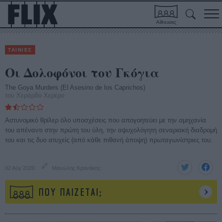
Αίθουσες
ΤΑΙΝΙΕΣ
Οι Δολοφόνοι του Γκόγια
The Goya Murders (El Asesino de los Caprichos)
του Χεράρδο Χερέρο
Αστυνομικό θρίλερ όλο υποσχέσεις που απογοητεύει με την αμηχανία
του απέναντι στην πρώτη του ύλη, την αψυχολόγητη σεναριακή διαδρομή
του και τις δυο ατυχείς (από κάθε πιθανή άποψη) πρωταγωνίστριες του.
02 Αύγ 2020
Μανώλης Κρανάκης
ΠΟΥ ΠΑΙΖΕΤΑΙ;