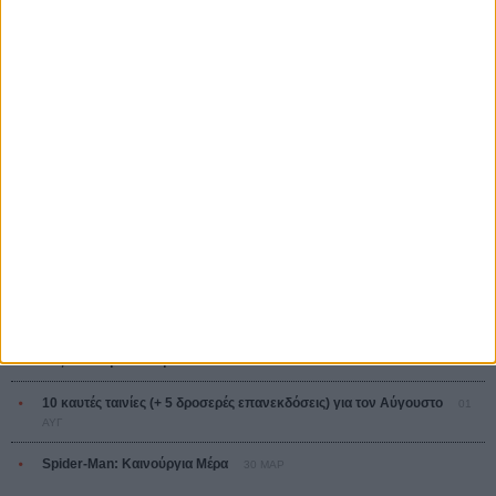
Ο Παραχαράκτης
L’ Affaire Bojarski (The Moneymaker)
Ζαν-Πολ Σαλομέ
ΤΑ ΠΙΟ
ΔΙΑΒΑΣΜΕΝΑ
Οδύσσεια
01 ΙΟΥΛ
Save the Date! Δείτε πρώτοι το «Σεξ και Αίμα στο Καμπ Μίασμα»!
05
ΑΥΓ
Ο Τζάρεντ Λέτο αρνείται τις καταγγελίες: «Δεν έχω διαπράξει ποτέ
σεξουαλική επίθεση»
30 ΙΟΥΛ
10 καυτές ταινίες (+ 5 δροσερές επανεκδόσεις) για τον Αύγουστο
01
ΑΥΓ
Spider-Man: Καινούργια Μέρα
30 ΜΑΡ