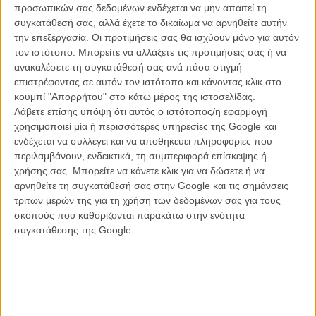
αμέτρητες ιδιορρυθμίες και ανοησίες που υπάρχουν σε κάθε
προσωπικών σας δεδομένων ενδέχεται να μην απαιτεί τη
πολιτισμένη κοινωνία, και τις κοινές προκαταλήψεις και τις
συγκατάθεσή σας, αλλά έχετε το δικαίωμα να αρνηθείτε αυτήν
παραπλανητικές πρακτικές που τα έθιμα, η αμάθεια, ή η ιδιοτέλεια
την επεξεργασία. Οι προτιμήσεις σας θα ισχύουν μόνο για αυτόν
τις έχουν καταστήσει συνήθεις».
τον ιστότοπο. Μπορείτε να αλλάξετε τις προτιμήσεις σας ή να
ανακαλέσετε τη συγκατάθεσή σας ανά πάσα στιγμή
Οι φόνοι είναι περίτεχνοι, η λογική του αστυνομικού θρίλερ
επιστρέφοντας σε αυτόν τον ιστότοπο και κάνοντας κλικ στο
ακολουθεί το «Se7en» (η αναφορά στην ταινία του Ντέιβιντ Φίντσερ
κουμπί "Απορρήτου" στο κάτω μέρος της ιστοσελίδας.
ως η πιο γνωστή στο κλισέ των δολοφόνων που αντιγράφουν
Λάβετε επίσης υπόψη ότι αυτός ο ιστότοπος/η εφαρμογή
«έργα τέχνης» ή θέματα από την ιστορία της ζωγραφικής, της
χρησιμοποιεί μία ή περισσότερες υπηρεσίες της Google και
μυθολογίας, του θρύλου…) και το μυστήριο ξεκινά, ιδωμένο εδώ
ενδέχεται να συλλέγει και να αποθηκεύει πληροφορίες που
από την πλευρά της αστυνομίας, αφού ο Χεράρδο Χερέρο - πιο
περιλαμβάνουν, ενδεικτικά, τη συμπεριφορά επίσκεψης ή
γνωστός ως παραγωγός τεράστιων επιτυχίων του ισπανικού και
χρήσης σας. Μπορείτε να κάνετε κλικ για να δώσετε ή να
λατινοαμερικάνικου σινεμά, όπως το «Μυστικό Στα Μάτια της» -
αρνηθείτε τη συγκατάθεσή σας στην Google και τις σημάνσεις
επιλέγει να μην ασχοληθεί με το έγκλημα, το δολοφόνο/ους,
τρίτων μερών της για τη χρήση των δεδομένων σας για τους
δυστυχώς ούτε με την κοινωνιολογικο-πολιτική αναφορά που από
σκοπούς που καθορίζονται παρακάτω στην ενότητα
μόνη της αναδύεται μέσα από τα «Καπρίτσια» του Γκόγια, αλλά με
συγκατάθεσης της Google.
όσα αυτοί οι φόνοι προκαλούν στις ζωές των δύο ηρωίδων του.
Αυτές είναι η Κάρμεν, μια σκληροτράχηλη, κυνική, αλκοολική και
αντικοινωνική αστυνομικός που παθιάζεται με κάθε νέα υπόθεση,
μια γυναίκα που χρησιμοποιεί το σεξ ως επίδειξη δύναμης έχοντας
αποκλείσει κάθε υπόνοια συναισθήματος από τη ζωή της. Στο