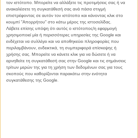
τον ιστότοπο. Μπορείτε να αλλάξετε τις προτιμήσεις σας ή να
πλαίσιο έχει σημασία, για να εξηγηθούν οι λόγοι που επέλεξε να μην
ανακαλέσετε τη συγκατάθεσή σας ανά πάσα στιγμή
εστιάσει στο ιστορικό πλαίσιο του 1969. Η μαυρίλα της πανδημίας
επιστρέφοντας σε αυτόν τον ιστότοπο και κάνοντας κλικ στο
επηρέασε την απόφασή του να αφήσει σε απόσταση, στο φόντο, τα
κουμπί "Απορρήτου" στο κάτω μέρος της ιστοσελίδας.
σοβαρά πολιτικά γεγονότα της παιδικής του ηλικίας, καθοδηγώντας
Λάβετε επίσης υπόψη ότι αυτός ο ιστότοπος/η εφαρμογή
τον κινηματογραφικό προβολέα να ρίξει ζεστό φως στην οικογένεια,
χρησιμοποιεί μία ή περισσότερες υπηρεσίες της Google και
την αγάπη, τη φιλία, την αθωότητα. Τη γειτονιά όπου όλοι ξέρουν το
ενδέχεται να συλλέγει και να αποθηκεύει πληροφορίες που
όνομά σου, το δρόμο σου που όταν είσαι παιδί αποτελεί όλο σου
περιλαμβάνουν, ενδεικτικά, τη συμπεριφορά επίσκεψης ή
τον κόσμο. Αυτό δηλαδή που έχουμε ανεπιστρεπτί χάσει.
χρήσης σας. Μπορείτε να κάνετε κλικ για να δώσετε ή να
αρνηθείτε τη συγκατάθεσή σας στην Google και τις σημάνσεις
Τα 9χρονα μάτια του Μπάντι δεν μπορούν να καταλάβουν τη
τρίτων μερών της για τη χρήση των δεδομένων σας για τους
σύνθετη παλέτα της κοινωνικοπολιτικής πραγματικότητας. Κοιτούν
σκοπούς που καθορίζονται παρακάτω στην ενότητα
τι συμβαίνει στη ζωή του σε άσπρο/μαύρο. Τα 60χρονα
συγκατάθεσης της Google.
ακροδάχτυλα ενός έγκλειστου λόγω Covid ενήλικα, δεν
πληκτρολογούν τις παιδικές μνήμες με αυστηρές, κυριολεκτικές
αποχρώσεις. Αποδέχονται την εξιδανίκευση του ασπρόμαυρου που,
επιπλέον, η νοσταλγία το περνάει από τόσα φίλτρα ώστε να φτάνει
σε σένα τρυφερό, βελούδινο.
Το πιστεύουμε: είναι ξεκάθαρη επιλογή του Μπράνα το feel good.
Δεν του ξέφυγε, δεν παρέλειψε, δεν ήθελε κάτι άλλο. Με τον
ελληνικής καταγωγής Χάρι Ζαμπαρλούκο στη φωτογραφία να τρίβει