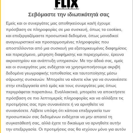
«ενωτικών» Προτεσταντών και των «αντιενωτικών» Καθολικών, που
κράτησαν τρεις βίαιες δεκαετίες. Για τον 9χρονο Μπάντι όμως, ένα
Σεβόμαστε την ιδιωτικότητά σας
αγόρι που μεγαλώνει σε μια γειτονιά της εργατικής τάξης, αυτό είναι
Εμείς και οι συνεργάτες μας αποθηκεύουμε και/ή έχουμε
ένα ακόμα καλοκαίρι. Παίζει με τους φίλους του στο δρόμο,
πρόσβαση σε πληροφορίες σε μια συσκευή, όπως τα cookies,
τσακώνεται με τα ξαδέλφια του για μικροπράγματα, οι γείτονες του
και επεξεργαζόμαστε προσωπικά δεδομένα, όπως μοναδικοί
κάνουν παρατήρηση αν φωνάζει ώρες κοινής ησυχίας, ο παππούς
αναγνωριστικοί και προσαρμοσμένες πληροφορίες που
και η γιαγιά τον πηγαίνουν σινεμά, η μαμά κι ο μπαμπάς φωνάζουν
αποστέλλονται από μια συσκευή για εξατομικευμένες διαφημίσεις
ο ένας στον άλλον με μάτια που πετάνε σπίθες, και την επόμενη
και περιεχόμενο, μέτρηση διαφήμισης και περιεχομένου, έρευνα
στιγμή αγκαλιάζονται και χορεύουν Van Morrison. Οδοφράγματα
ακροατηρίου και ανάπτυξη υπηρεσιών.
Με την άδειά σας, εμείς
στήνονται στη γειτονιά, ένας κόσμος αλλάζει, αλλά το
και οι συνεργάτες μας ενδέχεται να χρησιμοποιήσουμε ακριβή
σημαντικότερο πρόβλημα είναι άλλο: πώς θα τον προσέξει η
δεδομένα γεωγραφικής τοποθεσίας και ταυτοποίησης μέσω
Κάθριν, η μακρομαλλούσα συμμαθήτριά του. Οχι, ο Μπάντι δεν
σάρωσης συσκευών. Μπορείτε να κάνετε κλικ για να συναινέσετε
καταλαβαίνει τι ακριβώς συμβαίνει. Αλλά, ξαφνικά, θα βρεθεί
στην επεξεργασία από εμάς και τους συνεργάτες μας όπως
απέναντι σε μία απότομη ενηλικίωση: την πιθανότητα να
περιγράφεται παραπάνω. Εναλλακτικά, μπορείτε να αποκτήσετε
μετακομίσουν στην Αγγλία για να γλιτώσουν από τη βία. Κι εκείνος τι
πρόσβαση σε πιο λεπτομερείς πληροφορίες και να αλλάξετε τις
θα κάνει χωρίς τον παππού και τη γιαγιά, τα ξαδέλφια, τους φίλους,
προτιμήσεις σας πριν συναινέσετε ή να αρνηθείτε να
τη συμμαθήτριά του;
συναινέσετε.
Λάβετε υπόψη ότι κάποια επεξεργασία των
προσωπικών σας δεδομένων ενδέχεται να μην απαιτεί τη
Ο Κένεθ Μπράνα ένιωσε την ανάγκη να επιστρέψει στην παιδική
συγκατάθεσή σας, αλλά έχετε το δικαίωμα να αρνηθείτε αυτήν
του ηλικία και να γράψει αυτό το αυτοβιογραφικό σενάριο, κατά τη
την επεξεργασία. Οι προτιμήσεις σας θα ισχύουν μόνο για αυτόν
διάρκεια του περσινού οκτάμηνου lockdown. Ειρωνικά, το ιστορικό