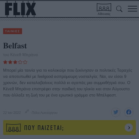
Αίθουσες
ΤΑΙΝΙΕΣ
Belfast
του Κένεθ Μπράνα
Μπορεί μία ταινία για το καλοκαίρι που ξεκίνησαν οι πολιτικές Ταραχές
να αποτυπωθεί με feelgood ασπρόμαυρη νοσταλγία; Ναι, αν είσαι 9
χρονών, δεν καταλαβαίνεις πολλά κι αγαπάς μια συμμαθήτριά σου. O
Κένεθ Μπράνα επιστρέφει στην παιδική του ηλικία και στον Αύγουστο
που άλλαξε τη ζωή του με ένα ερωτικό γράμμα στο Μπέλφαστ.
22 Ιαν 2022
Πόλυ Λυκούργου
ΠΟΥ ΠΑΙΖΕΤΑΙ;