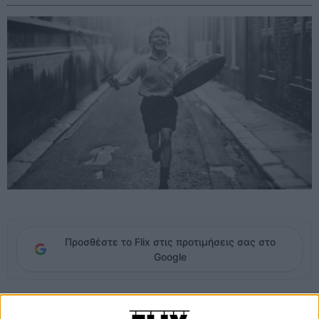
Προσθέστε το Flix στις προτιμήσεις σας στο
Google
Μπέλφαστ, Αύγουστος 1969. Ιστορικά, αυτό είναι το καλοκαίρι που
ξεκίνησαν οι Ταραχές - οι αιματοβαμμένες συγκρούσεις μεταξύ των