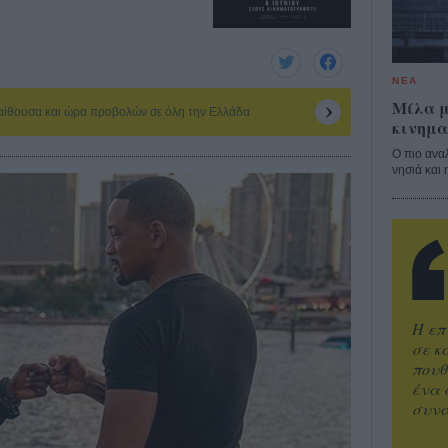
ΝΕΑ
Μίλα μ
 αίθουσα και ώρα προβολών σε όλη την Ελλάδα
κινημα
Ο πιο ανα
νησιά και 
Η επ
σε κ
πουθ
ένα 
συνα