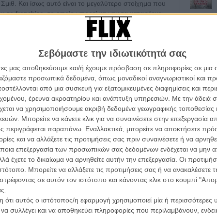
Σμιθ. Και ίσως αυτό είναι το μεγαλύτερο στοίχημα που
υ το franchise, το οποίο μπορεί να μην τα καταφέρνει
λεί ένα σωστό βήμα μπροστά.
διά επιστρέφουν για άλλη μια καταιγιστική και ξέφρενα
Σεβόμαστε την ιδιωτικότητά σας
μεγάλη ανατροπή: οι ρόλοι αλλάζουν και οι καλύτεροι
αταδιώκονται.
άτες μας αποθηκεύουμε και/ή έχουμε πρόσβαση σε πληροφορίες σε μια
ργαζόμαστε προσωπικά δεδομένα, όπως μοναδικοί αναγνωριστικοί και 
Οι Αρμονί
ολικό θέμα στο οποίο κινείται η ταινία θα ήταν η
στέλλονται από μια συσκευή για εξατομικευμένες διαφημίσεις και περ
Werckmei
η. Μέσα σε αυτό το κλίμα, οι Βέλγοι σκηνοθέτες Αντίλ
Μπέλα Τα
εχομένου, έρευνα ακροατηρίου και ανάπτυξη υπηρεσιών.
Με την άδειά σα
ά τους βέβαια, μέσα στην αμφιλεγόμενη διαμάχη με την
χεται να χρησιμοποιήσουμε ακριβή δεδομένα γεωγραφικής τοποθεσίας 
πιστρέφουν στην καρέκλα του σκηνοθέτη για να τα
Μια Θέση 
ών. Μπορείτε να κάνετε κλικ για να συναινέσετε στην επεξεργασία απ
A Place in
ς περιγράφεται παραπάνω. Εναλλακτικά, μπορείτε να αποκτήσετε πρό
Τζορτζ Στί
ίες και να αλλάξετε τις προτιμήσεις σας πριν συναινέσετε ή να αρνηθεί
se με μια πιο «Fast & Furious» λογική (κάτι που
Οδύσσεια
ποια επεξεργασία των προσωπικών σας δεδομένων ενδέχεται να μην απ
εύμα της ταινίας), επηρεάζονται από άλλες ταινίες
The Odys
λά έχετε το δικαίωμα να αρνηθείτε αυτήν την επεξεργασία. Οι προτιμήσ
Κρίστοφε
α να δώσουν στις σκηνές τους ζωή, με την κάμερά τους
ιστότοπο. Μπορείτε να αλλάξετε τις προτιμήσεις σας ή να ανακαλέσετε
τας σε ένα τριπαρισμένο ταξίδι που μας πηγαίνει από
Ψηλά Τακ
στρέφοντας σε αυτόν τον ιστότοπο και κάνοντας κλικ στο κουμπί "Απ
ισμούς πρώτου προσώπου. Ακόμα και στις μεγάλες
Tacones l
ς.
Πέδρο Αλ
 αρκετά μεγαλύτερη αυτοπεποίθηση από ό,τι στην
 ότι αυτός ο ιστότοπος/η εφαρμογή χρησιμοποιεί μία ή περισσότερες 
ηνή μέσα στο αεροπλάνο που πέφτει), συνεχίζοντας να
ι να συλλέγει και να αποθηκεύει πληροφορίες που περιλαμβάνουν, ενδεικ
Ο Παραχα
ρεσκάδα στο χάος της χορογραφίας των μαχών.