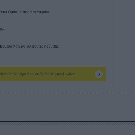
Τσαντ Ομάν, Νταγκ Μπελγκράντ
ταλ
 Βανέσα Χάτζενς, Αλεξάντερ Λούντβιχ
 αίθουσα και ώρα προβολών σε όλη την Ελλάδα