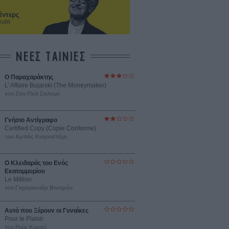
έντερς
ευξη
ΝΕΕΣ ΤΑΙΝΙΕΣ
Ο Παραχαράκτης
L’ Affaire Bojarski (The Moneymaker)
του Ζαν-Πολ Σαλομέ
Γνήσιο Αντίγραφο
Certified Copy (Copie Conforme)
του Αμπάς Κιαροστάμι
Ο Κλειδαράς του Ενός
Εκατομμυρίου
Le Million
του Γκρεγκουάρ Βινιερόν
Αυτό που Ξέρουν οι Γυναίκες
Pour le Plaisir
του Ρεέμ Κερισί