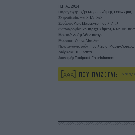
Η.Π.Α., 2024
Παραγωγή:
Τζέρι Μπρουκχάιμερ, Γουίλ Σμιθ, 
Σκηνοθεσία:
Αντίλ, Μπιλάλ
Σενάριο:
Κρις Μπρέμνερ, Γουιλ Μπιλ
Φωτογραφία:
Ρόμπρεχτ Χέιβερτ, Νταν Λέμπεν
Μοντάζ:
Ασάφ Αϊζενμπεργκ
Μουσική:
Λόρνε Μπάλφε
Πρωταγωνιστούν:
Γουίλ Σμιθ, Μάρτιν Λόρενς,
Διάρκεια:
100 λεπτά
Διανομή:
Feelgood Entertainment
ΠΟΥ ΠΑΙΖΕΤΑΙ;
Διάλεξε