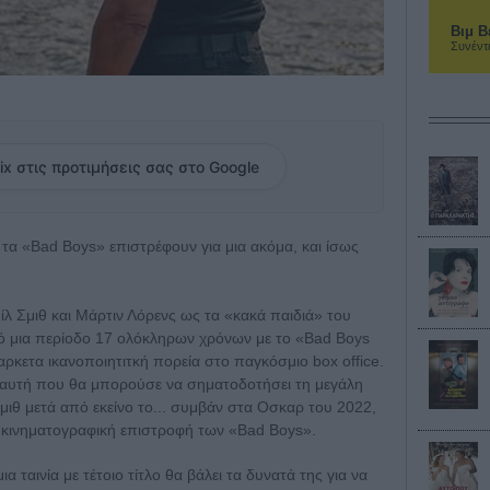
Βιμ Β
Συνέντ
ix στις προτιμήσεις σας στο Google
υ τα «Bad Boys» επιστρέφουν για μια ακόμα, και ίσως
υίλ Σμιθ και Μάρτιν Λόρενς ως τα «κακά παιδιά» του
πό μια περίοδο 17 ολόκληρων χρόνων με το «Bad Boys
α αρκετα ικανοποιητιτκή πορεία στο παγκόσμιο box office.
ν αυτή που θα μπορούσε να σηματοδοτήσει τη μεγάλη
μιθ μετά από εκείνο το... συμβάν στα Οσκαρ του 2022,
 κινηματογραφική επιστροφή των «Bad Boys».
 ταινία με τέτοιο τίτλο θα βάλει τα δυνατά της για να