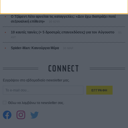
Save the Date! Δείτε πρώτοι το «Σεξ και Αίμα στο Καμπ Μίασμα»!
ΧΘΕΣ
Ο Τζάρεντ Λέτο αρνείται τις καταγγελίες: «Δεν έχω διαπράξει ποτέ
σεξουαλική επίθεση»
30 ΙΟΥΛ
10 καυτές ταινίες (+ 5 δροσερές επανεκδόσεις) για τον Αύγουστο
01
ΑΥΓ
Spider-Man: Καινούργια Μέρα
30 ΜΑΡ
CONNECT
Εγγράψου στο εβδομαδιαίο newsletter μας.
ΕΓΓΡΑΦΗ
Θέλω να λαμβάνω τα newsletter σας.