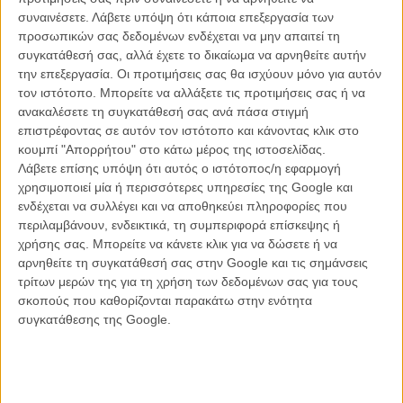
η ματιά τους είναι πάντα χαμηλότονη και, ναι, παρατηρούν
συναινέσετε.
Λάβετε υπόψη ότι κάποια επεξεργασία των
περισσότερο τους ανθρώπους παρά πιέζονται για γρήγορες
προσωπικών σας δεδομένων ενδέχεται να μην απαιτεί τη
εξελίξεις, όμως επιπλέον χαρακτηρίζονται μόνιμα από εκείνη την
συγκατάθεσή σας, αλλά έχετε το δικαίωμα να αρνηθείτε αυτήν
αισιόδοξη ιαπωνική φιλοσοφία που ευνοεί την επικοινωνία με την
την επεξεργασία. Οι προτιμήσεις σας θα ισχύουν μόνο για αυτόν
Φύση και εστιάζουν κυρίως στο συναίσθημα παρά σε κάποιο
τον ιστότοπο. Μπορείτε να αλλάξετε τις προτιμήσεις σας ή να
κραυγαλέα δραματικό γεγονός. Μπορεί ο ρυθμός τους να είναι
ανακαλέσετε τη συγκατάθεσή σας ανά πάσα στιγμή
αργός όμως αυτό δε σημαίνει ότι είναι κενές νοήματος. Απλά,
επιστρέφοντας σε αυτόν τον ιστότοπο και κάνοντας κλικ στο
αναζητούν το ίδιο το νόημα της ζωής μακριά από τους εύκολους
κουμπί "Απορρήτου" στο κάτω μέρος της ιστοσελίδας.
εντυπωσιασμούς.
Λάβετε επίσης υπόψη ότι αυτός ο ιστότοπος/η εφαρμογή
χρησιμοποιεί μία ή περισσότερες υπηρεσίες της Google και
Το «Γλυκό Φασόλι» συνεχίζει την πορεία που διασχίζει εδώ και
ενδέχεται να συλλέγει και να αποθηκεύει πληροφορίες που
χρόνια με συνέπεια η δημιουργός Καβάσε, αν και δεν είναι το ίδιο
περιλαμβάνουν, ενδεικτικά, τη συμπεριφορά επίσκεψης ή
φιλοσοφικό όσο το προηγούμενο φιλμ της, «Still the water». Όμως
χρήσης σας. Μπορείτε να κάνετε κλικ για να δώσετε ή να
και πάλι, η ταινία δείχνει χαρακτηριστική πίστη στους ανθρώπους
αρνηθείτε τη συγκατάθεσή σας στην Google και τις σημάνσεις
και στην ικανότητά τους να δουν πέρα από τις πρώτες εντυπώσεις,
τρίτων μερών της για τη χρήση των δεδομένων σας για τους
ψάχνει να βρει στην καθημερινότητά εκείνες τις μικρές στιγμές που
σκοπούς που καθορίζονται παρακάτω στην ενότητα
αποδεικνύουν την ύπαρξη της ανθρωπιάς και χαρίζει μόνιμα ένα
συγκατάθεσης της Google.
χαμόγελο στα χείλη, όντας πάντα καλοπροαίρετη στην
αντιμετώπιση κάθε ανθρώπινης συμπεριφοράς και πρόθυμη να
ξεπεράσει τα έμφυτα ελαττώματα της ανθρώπινης φύσης,
αντιμετωπίζοντάς τα ως κάτι το φυσιολογικό.