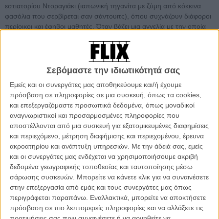
εστιατορίου Ντοραγιάκι (ιαπωνική τηγανίτα με ζύμη από κόκκινα
φασόλια που σερβίρεται σαν σάντουιτς), όπου συχνάζουν διάφοροι
περίοικοι και έφηβοι μαθητές. Όταν βάζει μια αγγελία με την οποία
ζητά συνεργάτη, τον προσεγγίζει η κυρία Τόκου, μια γυναίκα που
πλησιάζει τα ογδόντα της. Ο Σεντάρο αρχικά την απορρίπτει από
πεποίθηση πως λόγω ηλικίας και με τα ήδη παραμορφωμένα της
χέρια δεν πρόκειται να έχει και καμιά σημαντική βοήθεια. Όταν όμως
Σεβόμαστε την ιδιωτικότητά σας
δοκιμάζει τη συνταγή της για ζύμη από κόκκινα φασόλια, ο Σεντάρο
Εμείς και οι συνεργάτες μας αποθηκεύουμε και/ή έχουμε
καταρρέει... Αναγκάζεται ταπεινωμένος να παραδεχτεί πως είναι
πρόσβαση σε πληροφορίες σε μια συσκευή, όπως τα cookies,
πολύ ανώτερη από την δική του! Η Τόκου, περηφανεύεται πως η
και επεξεργαζόμαστε προσωπικά δεδομένα, όπως μοναδικοί
συνταγή της αγγίζει την τελειότητα, χάρη στην ιδιαίτερη επικοινωνία
αναγνωριστικοί και προσαρμοσμένες πληροφορίες που
της με τη Φύση. Οι πελάτες αρχικά ενθουσιάζονται. Οταν όμως
αποστέλλονται από μια συσκευή για εξατομικευμένες διαφημίσεις
ανακαλύπτουν πως η παραμόρφωση των θαυματουργών χεριών
και περιεχόμενο, μέτρηση διαφήμισης και περιεχομένου, έρευνα
της κυρίας Τόκου οφείλεται σε μια παλιά αλλά πολύ σοβαρή
ακροατηρίου και ανάπτυξη υπηρεσιών.
Με την άδειά σας, εμείς
ασθένεια, σταματάνε να τρώνε στο μαγαζί. Ο Σεντάρο είναι πια
και οι συνεργάτες μας ενδέχεται να χρησιμοποιήσουμε ακριβή
υποχρεωμένος να διώξει την γριά μαγείρισσα. Αλλά απ' ότι φαίνεται
δεδομένα γεωγραφικής τοποθεσίας και ταυτοποίησης μέσω
η ταλαίπωρη Τόκου δεν ήταν η μόνη που έκρυβε ένα μεγάλο,
σάρωσης συσκευών. Μπορείτε να κάνετε κλικ για να συναινέσετε
σκοτεινό μυστικό...
στην επεξεργασία από εμάς και τους συνεργάτες μας όπως
περιγράφεται παραπάνω. Εναλλακτικά, μπορείτε να αποκτήσετε
Είναι πολύ εύκολο να αποκαλέσει κανείς τις ταινίες της Ναόμι
πρόσβαση σε πιο λεπτομερείς πληροφορίες και να αλλάξετε τις
Καβάσε βαρετές, όμως τότε θα έχει μάλλον χάσει το νόημα. Σίγουρα
προτιμήσεις σας πριν συναινέσετε ή να αρνηθείτε να