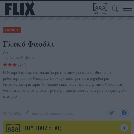
Αίθουσες
ΤΑΙΝΙΕΣ
Γλυκό Φασόλι
An
της Ναόμι Καβάσε
Η Ναόμι Καβάσε διασκευάζει με συναίσθημα κι ευαισθησία το
μυθιστόρημα του Ντούριαν Σουκεγκάουα για να αφηγηθεί μια
γαστρονομική ιστορία δευτέρων ευκαιριών, φωτεινής αισιοδοξίας και
γνήσιας πίστης στην ίδια την ζωή, προσφέροντας ένα μόνιμο χαμόγελο
στα χείλη.
07 Φεβ 2017
Δημήτρης Δημητρακόπουλος
ΠΟΥ ΠΑΙΖΕΤΑΙ;