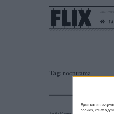
summer
ΤΑ
Tag
nocturama
:
Εμείς και οι συνεργ
cookies, και επεξε