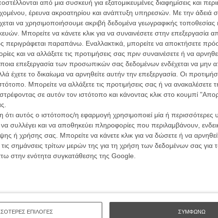
ών.
στέλλονται από μια συσκευή για εξατομικευμένες διαφημίσεις και περ
συνα
εχομένου, έρευνα ακροατηρίου και ανάπτυξη υπηρεσιών.
Με την άδειά σα
χεται να χρησιμοποιήσουμε ακριβή δεδομένα γεωγραφικής τοποθεσίας 
ΑΡΘΡΑ
ών. Μπορείτε να κάνετε κλικ για να συναινέσετε στην επεξεργασία απ
Βιμ Β
ς περιγράφεται παραπάνω. Εναλλακτικά, μπορείτε να αποκτήσετε πρό
Συνέντ
ίτητα το πρόσωπο που νομίζετε στο
ίες και να αλλάξετε τις προτιμήσεις σας πριν συναινέσετε ή να αρνηθεί
νελό
ποια επεξεργασία των προσωπικών σας δεδομένων ενδέχεται να μην απ
λά έχετε το δικαίωμα να αρνηθείτε αυτήν την επεξεργασία. Οι προτιμήσ
ιστότοπο. Μπορείτε να αλλάξετε τις προτιμήσεις σας ή να ανακαλέσετε
στρέφοντας σε αυτόν τον ιστότοπο και κάνοντας κλικ στο κουμπί "Απ
ς.
 ότι αυτός ο ιστότοπος/η εφαρμογή χρησιμοποιεί μία ή περισσότερες 
Εγγράψου 
ι να συλλέγει και να αποθηκεύει πληροφορίες που περιλαμβάνουν, ενδεικ
ης ή χρήσης σας. Μπορείτε να κάνετε κλικ για να δώσετε ή να αρνηθε
 τις σημάνσεις τρίτων μερών της για τη χρήση των δεδομένων σας για
άτω στην ενότητα συγκατάθεσης της Google.
Θέλω ν
ΣΣΟΤΕΡΕΣ ΕΠΙΛΟΓΕΣ
ΣΥΜΦΩΝΩ