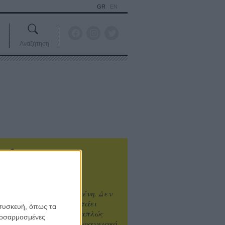
GR
EN
Αναζήτηση
ιτυχία είναι υπερτιμημένη. Δεν
άνει καλύτερο, δεν σε πάει
 συσκευή, όπως τα
ενά η επιτυχία. Είναι απλώς
προσαρμοσμένες
ωραίο, ανεβαστικό, επιφανειακό