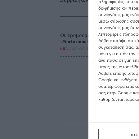
Δε βρέθηκαν σχετικές κριτικές ταινι
πληροφορίες που απο
διαφήμισης και περι
συνεργάτες μας ενδέ
μέσω σάρωσης συσκευ
συνεργάτες μας όπω
Οι τρομοκράτες δεν έχουν απαρα
λεπτομερείς πληροφορ
«Nocturama» του Μπερτράν Μπο
Λάβετε υπόψη ότι κά
συγκατάθεσή σας, αλ
ΝΕΑ
/
29 ΑΥΓ 2016
/
Γιώργος Κρασσακόπουλος
μόνο για αυτόν τον 
ανά πάσα στιγμή επι
μέρος της ιστοσελίδα
Λάβετε επίσης υπόψη
Google και ενδέχετα
συμπεριφορά επίσκεψ
σας στην Google και
καθορίζονται παρακ
ΠΕΡΙ