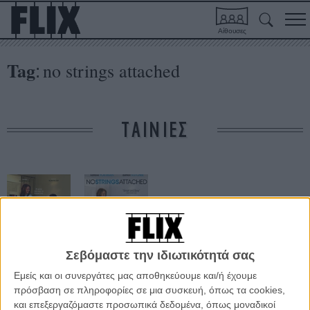
Αίθουσες
Tag
no strings attached
:
ΤΑΙΝΙΕΣ
Σεβόμαστε την ιδιωτικότητά σας
Μόνο το Σεξ Δε
Μόνο το Σεξ Δε
Εμείς και οι συνεργάτες μας αποθηκεύουμε και/ή έχουμε
Φτάνει
Φτάνει
πρόσβαση σε πληροφορίες σε μια συσκευή, όπως τα cookies,
και επεξεργαζόμαστε προσωπικά δεδομένα, όπως μοναδικοί