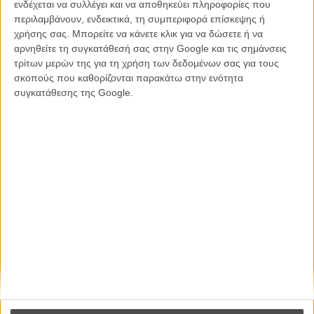
Η επιτυχία είναι υπερτιμημένη. Δεν σε κάνει
ενδέχεται να συλλέγει και να αποθηκεύει πληροφορίες που
καλύτερο, δεν σε πάει πουθενά η επιτυχία. Είναι
περιλαμβάνουν, ενδεικτικά, τη συμπεριφορά επίσκεψης ή
απλώς ένα ωραίο, ανεβαστικό, επιφανειακό
χρήσης σας. Μπορείτε να κάνετε κλικ για να δώσετε ή να
συναίσθημα.»
αρνηθείτε τη συγκατάθεσή σας στην Google και τις σημάνσεις
τρίτων μερών της για τη χρήση των δεδομένων σας για τους
σκοπούς που καθορίζονται παρακάτω στην ενότητα
συγκατάθεσης της Google.
Βιμ Βέντερς
Συνέντευξη
CONNECT
Εγγράψου στο εβδομαδιαίο newsletter μας.
ΕΓΓΡΑΦΗ
Θέλω να λαμβάνω τα newsletter σας.