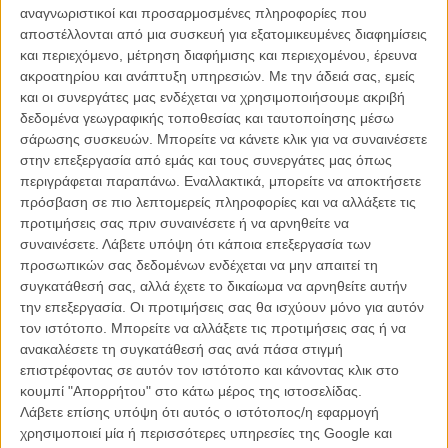
αναγνωριστικοί και προσαρμοσμένες πληροφορίες που
ΑΡΘΡΑ
αποστέλλονται από μια συσκευή για εξατομικευμένες διαφημίσεις
και περιεχόμενο, μέτρηση διαφήμισης και περιεχομένου, έρευνα
ακροατηρίου και ανάπτυξη υπηρεσιών.
Με την άδειά σας, εμείς
Best of 2011: Τα 10 πράγματα που μάθαμε για το μέλλον
και οι συνεργάτες μας ενδέχεται να χρησιμοποιήσουμε ακριβή
από τις φετινές ταινίες
δεδομένα γεωγραφικής τοποθεσίας και ταυτοποίησης μέσω
ΘΕΜΑΤΑ
/
06 ΔΕΚ 2011
/
Λήδα Γαλανού
σάρωσης συσκευών. Μπορείτε να κάνετε κλικ για να συναινέσετε
στην επεξεργασία από εμάς και τους συνεργάτες μας όπως
Best of 2011: Δέκα και να καίνε!
περιγράφεται παραπάνω. Εναλλακτικά, μπορείτε να αποκτήσετε
πρόσβαση σε πιο λεπτομερείς πληροφορίες και να αλλάξετε τις
ΘΕΜΑΤΑ
/
21 ΔΕΚ 2011
/
Λήδα Γαλανού
προτιμήσεις σας πριν συναινέσετε ή να αρνηθείτε να
συναινέσετε.
Λάβετε υπόψη ότι κάποια επεξεργασία των
Μόνο το Σεξ δε Φτάνει trailer
προσωπικών σας δεδομένων ενδέχεται να μην απαιτεί τη
MULTIMEDIA
/
28 ΙΟΥΝ 2011
/
Flix Team
συγκατάθεσή σας, αλλά έχετε το δικαίωμα να αρνηθείτε αυτήν
την επεξεργασία. Οι προτιμήσεις σας θα ισχύουν μόνο για αυτόν
τον ιστότοπο. Μπορείτε να αλλάξετε τις προτιμήσεις σας ή να
ανακαλέσετε τη συγκατάθεσή σας ανά πάσα στιγμή
επιστρέφοντας σε αυτόν τον ιστότοπο και κάνοντας κλικ στο
κουμπί "Απορρήτου" στο κάτω μέρος της ιστοσελίδας.
Λάβετε επίσης υπόψη ότι αυτός ο ιστότοπος/η εφαρμογή
χρησιμοποιεί μία ή περισσότερες υπηρεσίες της Google και