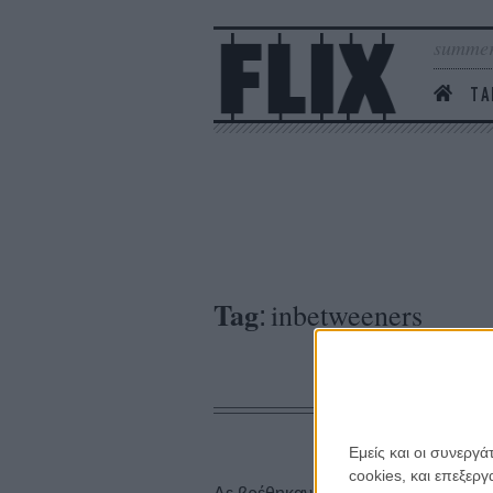
summer
ΤΑ
Tag
inbetweeners
:
Εμείς και οι συνεργ
cookies, και επεξε