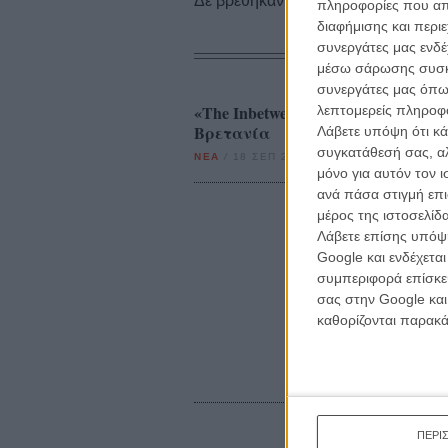
Δε βρέθηκαν σχετικές κριτικές ταινι
πληροφορίες που απο
διαφήμισης και περι
συνεργάτες μας ενδέ
μέσω σάρωσης συσκευ
συνεργάτες μας όπω
«The Inbetweeners»: Αυτή είναι η
λεπτομερείς πληροφορ
Βρετανία
Λάβετε υπόψη ότι κά
συγκατάθεσή σας, αλ
ΝΕΑ
/
18 ΣΕΠ 2011
/
Γιώργος Κρασσακόπουλος
μόνο για αυτόν τον 
ανά πάσα στιγμή επι
μέρος της ιστοσελίδα
Λάβετε επίσης υπόψη
Google και ενδέχετα
συμπεριφορά επίσκεψ
σας στην Google και
καθορίζονται παρακ
ΠΕΡΙ