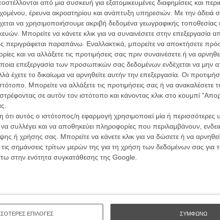
ών.
στέλλονται από μια συσκευή για εξατομικευμένες διαφημίσεις και περ
συνα
εχομένου, έρευνα ακροατηρίου και ανάπτυξη υπηρεσιών.
Με την άδειά σα
χεται να χρησιμοποιήσουμε ακριβή δεδομένα γεωγραφικής τοποθεσίας 
ΑΡΘΡΑ
ών. Μπορείτε να κάνετε κλικ για να συναινέσετε στην επεξεργασία απ
Βιμ Β
ς περιγράφεται παραπάνω. Εναλλακτικά, μπορείτε να αποκτήσετε πρό
Συνέντ
 πιο πετυχημένη ταινία της χρονιάς στη
ίες και να αλλάξετε τις προτιμήσεις σας πριν συναινέσετε ή να αρνηθεί
ποια επεξεργασία των προσωπικών σας δεδομένων ενδέχεται να μην απ
λά έχετε το δικαίωμα να αρνηθείτε αυτήν την επεξεργασία. Οι προτιμήσ
ιστότοπο. Μπορείτε να αλλάξετε τις προτιμήσεις σας ή να ανακαλέσετε
στρέφοντας σε αυτόν τον ιστότοπο και κάνοντας κλικ στο κουμπί "Απ
ς.
 ότι αυτός ο ιστότοπος/η εφαρμογή χρησιμοποιεί μία ή περισσότερες 
Εγγράψου 
ι να συλλέγει και να αποθηκεύει πληροφορίες που περιλαμβάνουν, ενδεικ
ης ή χρήσης σας. Μπορείτε να κάνετε κλικ για να δώσετε ή να αρνηθε
 τις σημάνσεις τρίτων μερών της για τη χρήση των δεδομένων σας για
άτω στην ενότητα συγκατάθεσης της Google.
Θέλω ν
ΣΣΟΤΕΡΕΣ ΕΠΙΛΟΓΕΣ
ΣΥΜΦΩΝΩ