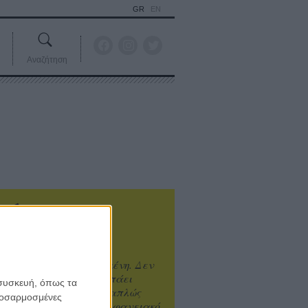
GR
EN
Αναζήτηση
ιτυχία είναι υπερτιμημένη. Δεν
άνει καλύτερο, δεν σε πάει
 συσκευή, όπως τα
ενά η επιτυχία. Είναι απλώς
προσαρμοσμένες
ωραίο, ανεβαστικό, επιφανειακό