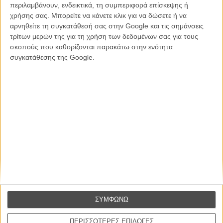
περιλαμβάνουν, ενδεικτικά, τη συμπεριφορά επίσκεψης ή
Βιμ Βέντερς
χρήσης σας. Μπορείτε να κάνετε κλικ για να δώσετε ή να
Συνέντευξη
αρνηθείτε τη συγκατάθεσή σας στην Google και τις σημάνσεις
τρίτων μερών της για τη χρήση των δεδομένων σας για τους
σκοπούς που καθορίζονται παρακάτω στην ενότητα
συγκατάθεσης της Google.
CONNECT
Εγγράψου στο εβδομαδιαίο newsletter μας.
ΕΓΓΡΑΦΗ
Θέλω να λαμβάνω τα newsletter σας.
ΣΥΜΦΩΝΩ
ΠΕΡΙΣΣΟΤΕΡΕΣ ΕΠΙΛΟΓΕΣ