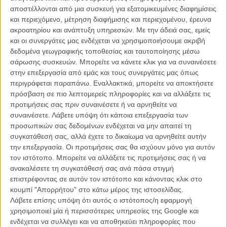
αποστέλλονται από μια συσκευή για εξατομικευμένες διαφημίσεις
Το Σωματείο Σεναριογράφων της Αμερικής ψηφίζει…
και περιεχόμενο, μέτρηση διαφήμισης και περιεχομένου, έρευνα
κωμωδία!
ακροατηρίου και ανάπτυξη υπηρεσιών.
Με την άδειά σας, εμείς
ΝΕΑ
/
06 ΙΑΝ 2012
/
Λήδα Γαλανού
και οι συνεργάτες μας ενδέχεται να χρησιμοποιήσουμε ακριβή
δεδομένα γεωγραφικής τοποθεσίας και ταυτοποίησης μέσω
Οι «Απόγονοι» κορυφαίοι των Ενώσεων
σάρωσης συσκευών. Μπορείτε να κάνετε κλικ για να συναινέσετε
Σεναριογράφων και Μοντέρ της Αμερικής
στην επεξεργασία από εμάς και τους συνεργάτες μας όπως
περιγράφεται παραπάνω. Εναλλακτικά, μπορείτε να αποκτήσετε
ΝΕΑ
/
20 ΦΕΒ 2012
/
Λήδα Γαλανού
πρόσβαση σε πιο λεπτομερείς πληροφορίες και να αλλάξετε τις
προτιμήσεις σας πριν συναινέσετε ή να αρνηθείτε να
συναινέσετε.
Λάβετε υπόψη ότι κάποια επεξεργασία των
προσωπικών σας δεδομένων ενδέχεται να μην απαιτεί τη
συγκατάθεσή σας, αλλά έχετε το δικαίωμα να αρνηθείτε αυτήν
την επεξεργασία. Οι προτιμήσεις σας θα ισχύουν μόνο για αυτόν
τον ιστότοπο. Μπορείτε να αλλάξετε τις προτιμήσεις σας ή να
ανακαλέσετε τη συγκατάθεσή σας ανά πάσα στιγμή
Η επιτυχία είναι υπερτιμημένη. Δεν σε κάνει
επιστρέφοντας σε αυτόν τον ιστότοπο και κάνοντας κλικ στο
καλύτερο, δεν σε πάει πουθενά η επιτυχία. Είναι
κουμπί "Απορρήτου" στο κάτω μέρος της ιστοσελίδας.
απλώς ένα ωραίο, ανεβαστικό, επιφανειακό
Λάβετε επίσης υπόψη ότι αυτός ο ιστότοπος/η εφαρμογή
συναίσθημα.»
χρησιμοποιεί μία ή περισσότερες υπηρεσίες της Google και
ενδέχεται να συλλέγει και να αποθηκεύει πληροφορίες που