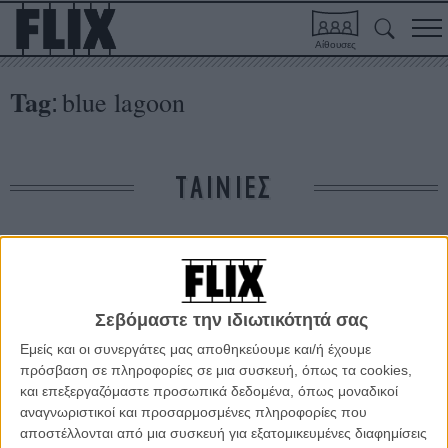
Αίθουσες
Tag
blue lagoon
:
ΤΑΙΝΙΕΣ
Δε βρέθηκαν σχετικές κριτικές ταινιών.
ΑΡΘΡΑ
Σεβόμαστε την ιδιωτικότητά σας
Εμείς και οι συνεργάτες μας αποθηκεύουμε και/ή έχουμε
πρόσβαση σε πληροφορίες σε μια συσκευή, όπως τα cookies,
Advent Calendar: 5 Δεκεμβρίου 2014
και επεξεργαζόμαστε προσωπικά δεδομένα, όπως μοναδικοί
ΝΕΑ
/
05 ΔΕΚ 2014
/
Λήδα Γαλανού
αναγνωριστικοί και προσαρμοσμένες πληροφορίες που
αποστέλλονται από μια συσκευή για εξατομικευμένες διαφημίσεις