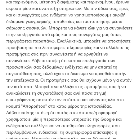
και περιεχόμενο, μέτρηση διαφήμισης και περιεχομένου, έρευνα
ακροατηρίου και ανάπτυξη υπηρεσιών.
Με την άδειά σας, εμείς
και οι συνεργάτες μας ενδέχεται να χρησιμοποιήσουμε ακριβή
δεδομένα γεωγραφικής τοποθεσίας και ταυτοποίησης μέσω
σάρωσης συσκευών. Μπορείτε να κάνετε κλικ για να συναινέσετε
στην επεξεργασία από εμάς και τους συνεργάτες μας όπως
Η επιτυχία είναι υπερτιμημένη. Δεν σε κάνει
περιγράφεται παραπάνω. Εναλλακτικά, μπορείτε να αποκτήσετε
καλύτερο, δεν σε πάει πουθενά η επιτυχία. Είναι
πρόσβαση σε πιο λεπτομερείς πληροφορίες και να αλλάξετε τις
απλώς ένα ωραίο, ανεβαστικό, επιφανειακό
προτιμήσεις σας πριν συναινέσετε ή να αρνηθείτε να
συναίσθημα.»
συναινέσετε.
Λάβετε υπόψη ότι κάποια επεξεργασία των
προσωπικών σας δεδομένων ενδέχεται να μην απαιτεί τη
συγκατάθεσή σας, αλλά έχετε το δικαίωμα να αρνηθείτε αυτήν
Βιμ Βέντερς
την επεξεργασία. Οι προτιμήσεις σας θα ισχύουν μόνο για αυτόν
Συνέντευξη
τον ιστότοπο. Μπορείτε να αλλάξετε τις προτιμήσεις σας ή να
ανακαλέσετε τη συγκατάθεσή σας ανά πάσα στιγμή
επιστρέφοντας σε αυτόν τον ιστότοπο και κάνοντας κλικ στο
κουμπί "Απορρήτου" στο κάτω μέρος της ιστοσελίδας.
CONNECT
Λάβετε επίσης υπόψη ότι αυτός ο ιστότοπος/η εφαρμογή
χρησιμοποιεί μία ή περισσότερες υπηρεσίες της Google και
ενδέχεται να συλλέγει και να αποθηκεύει πληροφορίες που
Εγγράψου στο εβδομαδιαίο newsletter μας.
περιλαμβάνουν, ενδεικτικά, τη συμπεριφορά επίσκεψης ή
ΕΓΓΡΑΦΗ
χρήσης σας. Μπορείτε να κάνετε κλικ για να δώσετε ή να