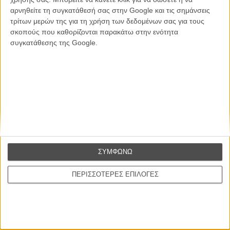
αρνηθείτε τη συγκατάθεσή σας στην Google και τις σημάνσεις
Θέλω να λαμβάνω τα newsletter σας.
τρίτων μερών της για τη χρήση των δεδομένων σας για τους
σκοπούς που καθορίζονται παρακάτω στην ενότητα
συγκατάθεσης της Google.
ΣΥΜΦΩΝΩ
ΠΕΡΙΣΣΟΤΕΡΕΣ ΕΠΙΛΟΓΕΣ
Ταινίες
Σχετικά με το FLIX