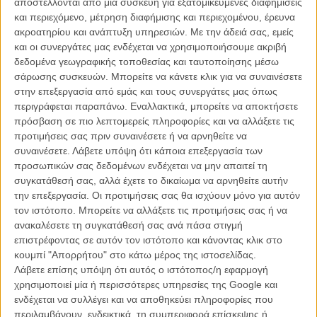
αποστέλλονται από μια συσκευή για εξατομικευμένες διαφημίσεις
Βραβείο... τέλειας ομορφιάς: Τρέιλερ για το «The
και περιεχόμενο, μέτρηση διαφήμισης και περιεχομένου, έρευνα
Assassin» του Χου Χσιάο-Χσιεν
ακροατηρίου και ανάπτυξη υπηρεσιών.
Με την άδειά σας, εμείς
και οι συνεργάτες μας ενδέχεται να χρησιμοποιήσουμε ακριβή
ΝΕΑ
/
06 ΙΟΥΛ 2015
/
Λήδα Γαλανού
δεδομένα γεωγραφικής τοποθεσίας και ταυτοποίησης μέσω
σάρωσης συσκευών. Μπορείτε να κάνετε κλικ για να συναινέσετε
στην επεξεργασία από εμάς και τους συνεργάτες μας όπως
περιγράφεται παραπάνω. Εναλλακτικά, μπορείτε να αποκτήσετε
πρόσβαση σε πιο λεπτομερείς πληροφορίες και να αλλάξετε τις
προτιμήσεις σας πριν συναινέσετε ή να αρνηθείτε να
συναινέσετε.
Λάβετε υπόψη ότι κάποια επεξεργασία των
προσωπικών σας δεδομένων ενδέχεται να μην απαιτεί τη
Η επιτυχία είναι υπερτιμημένη. Δεν σε κάνει
συγκατάθεσή σας, αλλά έχετε το δικαίωμα να αρνηθείτε αυτήν
καλύτερο, δεν σε πάει πουθενά η επιτυχία. Είναι
την επεξεργασία. Οι προτιμήσεις σας θα ισχύουν μόνο για αυτόν
απλώς ένα ωραίο, ανεβαστικό, επιφανειακό
τον ιστότοπο. Μπορείτε να αλλάξετε τις προτιμήσεις σας ή να
συναίσθημα.»
ανακαλέσετε τη συγκατάθεσή σας ανά πάσα στιγμή
επιστρέφοντας σε αυτόν τον ιστότοπο και κάνοντας κλικ στο
κουμπί "Απορρήτου" στο κάτω μέρος της ιστοσελίδας.
Βιμ Βέντερς
Λάβετε επίσης υπόψη ότι αυτός ο ιστότοπος/η εφαρμογή
Συνέντευξη
χρησιμοποιεί μία ή περισσότερες υπηρεσίες της Google και
ενδέχεται να συλλέγει και να αποθηκεύει πληροφορίες που
περιλαμβάνουν, ενδεικτικά, τη συμπεριφορά επίσκεψης ή