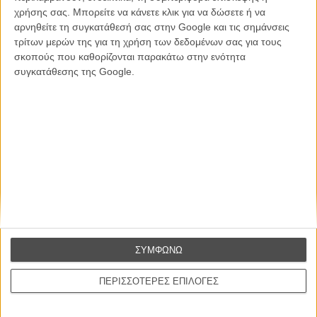
χρήσης σας. Μπορείτε να κάνετε κλικ για να δώσετε ή να
CONNECT
αρνηθείτε τη συγκατάθεσή σας στην Google και τις σημάνσεις
τρίτων μερών της για τη χρήση των δεδομένων σας για τους
Εγγράψου στο εβδομαδιαίο newsletter μας.
σκοπούς που καθορίζονται παρακάτω στην ενότητα
συγκατάθεσης της Google.
ΕΓΓΡΑΦΗ
Θέλω να λαμβάνω τα newsletter σας.
ΣΥΜΦΩΝΩ
ΠΕΡΙΣΣΟΤΕΡΕΣ ΕΠΙΛΟΓΕΣ