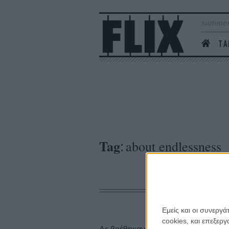
summer
ΤΑ
Tag
about endlessness
:
Εμείς και οι συνεργ
cookies, και επεξε