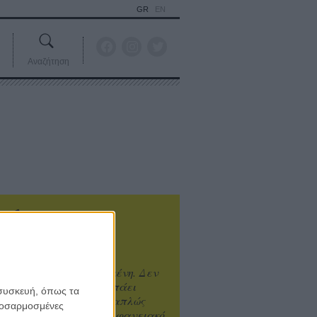
GR
EN
Αναζήτηση
ιτυχία είναι υπερτιμημένη. Δεν
άνει καλύτερο, δεν σε πάει
 συσκευή, όπως τα
ενά η επιτυχία. Είναι απλώς
προσαρμοσμένες
ωραίο, ανεβαστικό, επιφανειακό