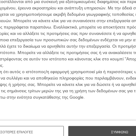
ών.
στέλλονται από μια συσκευή για εξατομικευμένες διαφημίσεις και περ
συνα
εχομένου, έρευνα ακροατηρίου και ανάπτυξη υπηρεσιών.
Με την άδειά σα
χεται να χρησιμοποιήσουμε ακριβή δεδομένα γεωγραφικής τοποθεσίας 
ΑΡΘΡΑ
ών. Μπορείτε να κάνετε κλικ για να συναινέσετε στην επεξεργασία απ
Βιμ Β
ς περιγράφεται παραπάνω. Εναλλακτικά, μπορείτε να αποκτήσετε πρό
Συνέντ
ness» του Ρόι Αντερσον αυτό που δεν τελειώνει
ίες και να αλλάξετε τις προτιμήσεις σας πριν συναινέσετε ή να αρνηθεί
ποια επεξεργασία των προσωπικών σας δεδομένων ενδέχεται να μην απ
λά έχετε το δικαίωμα να αρνηθείτε αυτήν την επεξεργασία. Οι προτιμήσ
ιστότοπο. Μπορείτε να αλλάξετε τις προτιμήσεις σας ή να ανακαλέσετε
στρέφοντας σε αυτόν τον ιστότοπο και κάνοντας κλικ στο κουμπί "Απ
ς.
 ότι αυτός ο ιστότοπος/η εφαρμογή χρησιμοποιεί μία ή περισσότερες 
Εγγράψου 
ι να συλλέγει και να αποθηκεύει πληροφορίες που περιλαμβάνουν, ενδεικ
ης ή χρήσης σας. Μπορείτε να κάνετε κλικ για να δώσετε ή να αρνηθε
 τις σημάνσεις τρίτων μερών της για τη χρήση των δεδομένων σας για
άτω στην ενότητα συγκατάθεσης της Google.
Θέλω ν
ΣΣΟΤΕΡΕΣ ΕΠΙΛΟΓΕΣ
ΣΥΜΦΩΝΩ