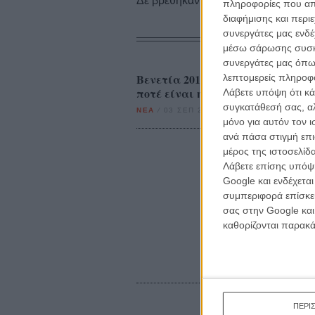
Δε βρέθηκαν σχετικές κριτικές ταινι
πληροφορίες που απο
διαφήμισης και περι
συνεργάτες μας ενδέ
μέσω σάρωσης συσκευ
συνεργάτες μας όπω
Βενετία 2019: Στο «About Endless
λεπτομερείς πληροφορ
ποτέ είναι η Ποίηση
Λάβετε υπόψη ότι κά
συγκατάθεσή σας, αλ
ΝΕΑ
/
03 ΣΕΠ 2019
/
Τάσος Χατζηευφραιμίδης
μόνο για αυτόν τον 
ανά πάσα στιγμή επι
μέρος της ιστοσελίδα
Λάβετε επίσης υπόψη
Google και ενδέχετα
συμπεριφορά επίσκεψ
σας στην Google και
καθορίζονται παρακ
ΠΕΡΙ