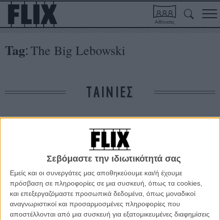
Αίθουσες
Tag
The Big Lebowski
:
ΤΑΙΝΙΕΣ
Δε βρέθηκαν σχετικές κριτικές ταινιών.
ΑΡΘΡΑ
Σεβόμαστε την ιδιωτικότητά σας
Εμείς και οι συνεργάτες μας αποθηκεύουμε και/ή έχουμε
To Flix στις αξέχαστες παραλίες του σινεμά #7 - Ο
πρόσβαση σε πληροφορίες σε μια συσκευή, όπως τα cookies,
Μεγάλος Λεμπόφσκι (1998)
και επεξεργαζόμαστε προσωπικά δεδομένα, όπως μοναδικοί
αναγνωριστικοί και προσαρμοσμένες πληροφορίες που
ΘΕΜΑΤΑ
/
07 ΙΟΥΛ 2016
/
Μανώλης Κρανάκης
αποστέλλονται από μια συσκευή για εξατομικευμένες διαφημίσεις