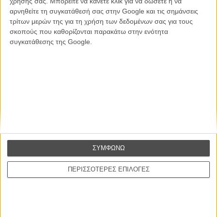
χρήσης σας. Μπορείτε να κάνετε κλικ για να δώσετε ή να
ΕΓΓΡΑΦΗ
αρνηθείτε τη συγκατάθεσή σας στην Google και τις σημάνσεις
τρίτων μερών της για τη χρήση των δεδομένων σας για τους
Θέλω να λαμβάνω τα newsletter σας.
σκοπούς που καθορίζονται παρακάτω στην ενότητα
συγκατάθεσης της Google.
ΣΥΜΦΩΝΩ
ΠΕΡΙΣΣΟΤΕΡΕΣ ΕΠΙΛΟΓΕΣ