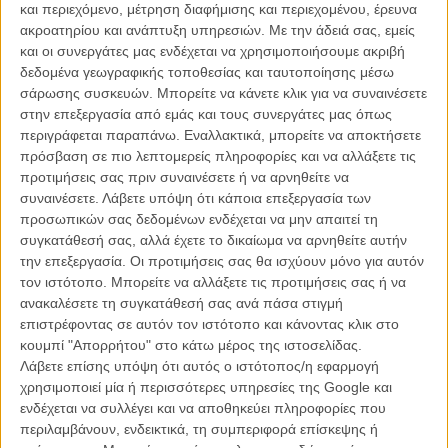
και περιεχόμενο, μέτρηση διαφήμισης και περιεχομένου, έρευνα
ακροατηρίου και ανάπτυξη υπηρεσιών.
Με την άδειά σας, εμείς
και οι συνεργάτες μας ενδέχεται να χρησιμοποιήσουμε ακριβή
δεδομένα γεωγραφικής τοποθεσίας και ταυτοποίησης μέσω
σάρωσης συσκευών. Μπορείτε να κάνετε κλικ για να συναινέσετε
στην επεξεργασία από εμάς και τους συνεργάτες μας όπως
περιγράφεται παραπάνω. Εναλλακτικά, μπορείτε να αποκτήσετε
Η επιτυχία είναι υπερτιμημένη. Δεν σε κάνει
πρόσβαση σε πιο λεπτομερείς πληροφορίες και να αλλάξετε τις
καλύτερο, δεν σε πάει πουθενά η επιτυχία. Είναι
προτιμήσεις σας πριν συναινέσετε ή να αρνηθείτε να
απλώς ένα ωραίο, ανεβαστικό, επιφανειακό
συναινέσετε.
Λάβετε υπόψη ότι κάποια επεξεργασία των
συναίσθημα.»
προσωπικών σας δεδομένων ενδέχεται να μην απαιτεί τη
συγκατάθεσή σας, αλλά έχετε το δικαίωμα να αρνηθείτε αυτήν
την επεξεργασία. Οι προτιμήσεις σας θα ισχύουν μόνο για αυτόν
Βιμ Βέντερς
τον ιστότοπο. Μπορείτε να αλλάξετε τις προτιμήσεις σας ή να
Συνέντευξη
ανακαλέσετε τη συγκατάθεσή σας ανά πάσα στιγμή
επιστρέφοντας σε αυτόν τον ιστότοπο και κάνοντας κλικ στο
κουμπί "Απορρήτου" στο κάτω μέρος της ιστοσελίδας.
Λάβετε επίσης υπόψη ότι αυτός ο ιστότοπος/η εφαρμογή
CONNECT
χρησιμοποιεί μία ή περισσότερες υπηρεσίες της Google και
ενδέχεται να συλλέγει και να αποθηκεύει πληροφορίες που
Εγγράψου στο εβδομαδιαίο newsletter μας.
περιλαμβάνουν, ενδεικτικά, τη συμπεριφορά επίσκεψης ή