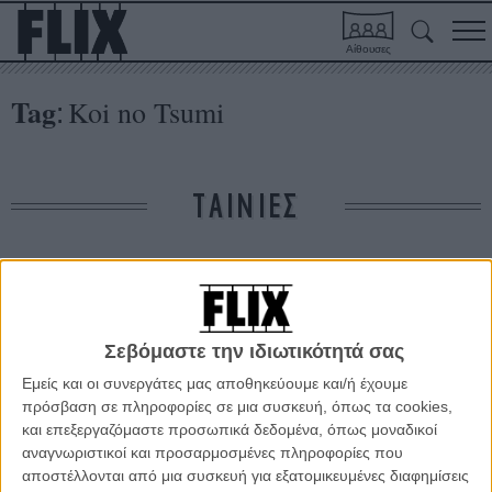
Αίθουσες
Tag
Koi no Tsumi
:
ΤΑΙΝΙΕΣ
Δε βρέθηκαν σχετικές κριτικές ταινιών.
ΑΡΘΡΑ
Σεβόμαστε την ιδιωτικότητά σας
Εμείς και οι συνεργάτες μας αποθηκεύουμε και/ή έχουμε
πρόσβαση σε πληροφορίες σε μια συσκευή, όπως τα cookies,
Κάννες 2011: Το Δεκαπενθήμερο των Σκηνοθετών
και επεξεργαζόμαστε προσωπικά δεδομένα, όπως μοναδικοί
ΘΕΜΑΤΑ
/
11 ΜΑΙ 2011
/
Γιώργος Κρασσακόπουλος
αναγνωριστικοί και προσαρμοσμένες πληροφορίες που
αποστέλλονται από μια συσκευή για εξατομικευμένες διαφημίσεις