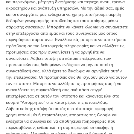
και περιεχόμενο, μέτρηση διαφήμισης και περιεχομένου, έρευνα
ακροατηρίου και ανάπτυξη υπηρεσιών.
Με την άδειά σας, εμείς
και οι συνεργάτες μας ενδέχεται να χρησιμοποιήσουμε ακριβή
δεδομένα γεωγραφικής τοποθεσίας και ταυτοποίησης μέσω
σάρωσης συσκευών. Μπορείτε να κάνετε κλικ για να συναινέσετε
στην επεξεργασία από εμάς και τους συνεργάτες μας όπως
Η επιτυχία είναι υπερτιμημένη. Δεν σε κάνει
περιγράφεται παραπάνω. Εναλλακτικά, μπορείτε να αποκτήσετε
καλύτερο, δεν σε πάει πουθενά η επιτυχία. Είναι
πρόσβαση σε πιο λεπτομερείς πληροφορίες και να αλλάξετε τις
απλώς ένα ωραίο, ανεβαστικό, επιφανειακό
προτιμήσεις σας πριν συναινέσετε ή να αρνηθείτε να
συναίσθημα.»
συναινέσετε.
Λάβετε υπόψη ότι κάποια επεξεργασία των
προσωπικών σας δεδομένων ενδέχεται να μην απαιτεί τη
συγκατάθεσή σας, αλλά έχετε το δικαίωμα να αρνηθείτε αυτήν
Βιμ Βέντερς
την επεξεργασία. Οι προτιμήσεις σας θα ισχύουν μόνο για αυτόν
Συνέντευξη
τον ιστότοπο. Μπορείτε να αλλάξετε τις προτιμήσεις σας ή να
ανακαλέσετε τη συγκατάθεσή σας ανά πάσα στιγμή
επιστρέφοντας σε αυτόν τον ιστότοπο και κάνοντας κλικ στο
κουμπί "Απορρήτου" στο κάτω μέρος της ιστοσελίδας.
CONNECT
Λάβετε επίσης υπόψη ότι αυτός ο ιστότοπος/η εφαρμογή
χρησιμοποιεί μία ή περισσότερες υπηρεσίες της Google και
ενδέχεται να συλλέγει και να αποθηκεύει πληροφορίες που
Εγγράψου στο εβδομαδιαίο newsletter μας.
περιλαμβάνουν, ενδεικτικά, τη συμπεριφορά επίσκεψης ή
ΕΓΓΡΑΦΗ
χρήσης σας. Μπορείτε να κάνετε κλικ για να δώσετε ή να