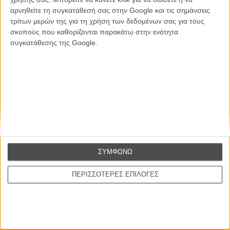
αρνηθείτε τη συγκατάθεσή σας στην Google και τις σημάνσεις
Θέλω να λαμβάνω τα newsletter σας.
τρίτων μερών της για τη χρήση των δεδομένων σας για τους
σκοπούς που καθορίζονται παρακάτω στην ενότητα
συγκατάθεσης της Google.
ΣΥΜΦΩΝΩ
ΠΕΡΙΣΣΟΤΕΡΕΣ ΕΠΙΛΟΓΕΣ
Ταινίες
Σχετικά με το FLIX