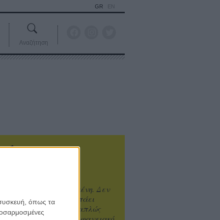
GR
EN
Αναζήτηση
ιτυχία είναι υπερτιμημένη. Δεν
άνει καλύτερο, δεν σε πάει
 συσκευή, όπως τα
ενά η επιτυχία. Είναι απλώς
προσαρμοσμένες
ωραίο, ανεβαστικό, επιφανειακό