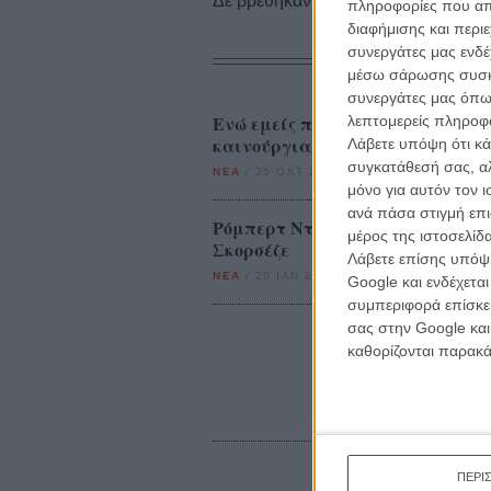
Δε βρέθηκαν σχετικές κριτικές ταινι
πληροφορίες που απο
διαφήμισης και περι
συνεργάτες μας ενδέ
μέσω σάρωσης συσκευ
συνεργάτες μας όπω
Ενώ εμείς περιμένουμε το «The I
λεπτομερείς πληροφορ
καινούργια ταινία
Λάβετε υπόψη ότι κά
συγκατάθεσή σας, αλ
ΝΕΑ
/
25 ΟΚΤ 2018
/
Γιώργος Κρασσακόπουλος
μόνο για αυτόν τον 
ανά πάσα στιγμή επι
Ρόμπερτ Ντε Νίρο & Λεονάρντο 
μέρος της ιστοσελίδα
Σκορσέζε
Λάβετε επίσης υπόψη
ΝΕΑ
/
20 ΙΑΝ 2020
/
Πόλυ Λυκούργου
Google και ενδέχετα
συμπεριφορά επίσκεψ
σας στην Google και
καθορίζονται παρακ
ΠΕΡΙ