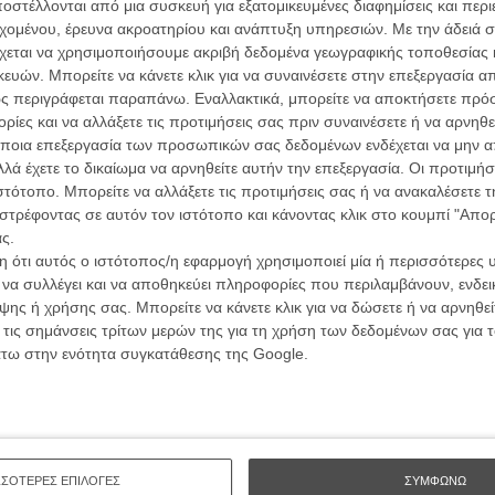
ών.
στέλλονται από μια συσκευή για εξατομικευμένες διαφημίσεις και περ
συνα
εχομένου, έρευνα ακροατηρίου και ανάπτυξη υπηρεσιών.
Με την άδειά σα
χεται να χρησιμοποιήσουμε ακριβή δεδομένα γεωγραφικής τοποθεσίας 
ΑΡΘΡΑ
ών. Μπορείτε να κάνετε κλικ για να συναινέσετε στην επεξεργασία απ
Βιμ Β
ς περιγράφεται παραπάνω. Εναλλακτικά, μπορείτε να αποκτήσετε πρό
Συνέντ
rishman», ο Μάρτιν Σκορσέζε ετοιμάζει
ίες και να αλλάξετε τις προτιμήσεις σας πριν συναινέσετε ή να αρνηθεί
ποια επεξεργασία των προσωπικών σας δεδομένων ενδέχεται να μην απ
λά έχετε το δικαίωμα να αρνηθείτε αυτήν την επεξεργασία. Οι προτιμήσ
ιστότοπο. Μπορείτε να αλλάξετε τις προτιμήσεις σας ή να ανακαλέσετε
στρέφοντας σε αυτόν τον ιστότοπο και κάνοντας κλικ στο κουμπί "Απ
ΝτιΚάπριο μαζί στη νέα ταινία του Μάρτιν
ς.
 ότι αυτός ο ιστότοπος/η εφαρμογή χρησιμοποιεί μία ή περισσότερες 
Εγγράψου 
ι να συλλέγει και να αποθηκεύει πληροφορίες που περιλαμβάνουν, ενδεικ
ης ή χρήσης σας. Μπορείτε να κάνετε κλικ για να δώσετε ή να αρνηθε
 τις σημάνσεις τρίτων μερών της για τη χρήση των δεδομένων σας για
άτω στην ενότητα συγκατάθεσης της Google.
Θέλω ν
ΣΣΟΤΕΡΕΣ ΕΠΙΛΟΓΕΣ
ΣΥΜΦΩΝΩ