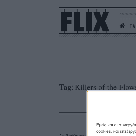
summer
ΤΑ
Tag
Killers of the Flo
:
Εμείς και οι συνεργ
cookies, και επεξε