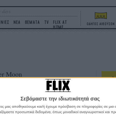
 days
ΙΝΙΕΣ
ΝΕΑ
ΘΕΜΑΤΑ
TV
FLIX AT
ΟΔΗΓΟΣ ΑΙΘΟΥΣΩΝ
HOME
wer Moon
ΤΑΙΝΙΕΣ
Σεβόμαστε την ιδιωτικότητά σας
Η επ
σε κ
άτες μας αποθηκεύουμε και/ή έχουμε πρόσβαση σε πληροφορίες σε μια
πουθ
ργαζόμαστε προσωπικά δεδομένα, όπως μοναδικοί αναγνωριστικοί και 
ένα 