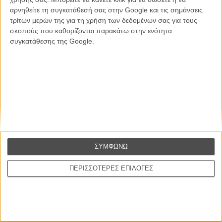
αρνηθείτε τη συγκατάθεσή σας στην Google και τις σημάνσεις
Θέλω να λαμβάνω τα newsletter σας.
τρίτων μερών της για τη χρήση των δεδομένων σας για τους
σκοπούς που καθορίζονται παρακάτω στην ενότητα
συγκατάθεσης της Google.
ΣΥΜΦΩΝΩ
ΠΕΡΙΣΣΟΤΕΡΕΣ ΕΠΙΛΟΓΕΣ
Ταινίες
Σχετικά με το FLIX