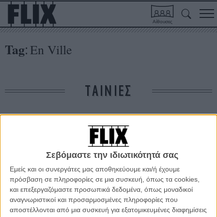
Αίθουσες
Tag
En Ville
:
ΤΑΙΝΙΕΣ
Δε βρέθηκαν σχετικές κριτικές ταινιών.
ΑΡΘΡΑ
Σεβόμαστε την ιδιωτικότητά σας
Εμείς και οι συνεργάτες μας αποθηκεύουμε και/ή έχουμε
πρόσβαση σε πληροφορίες σε μια συσκευή, όπως τα cookies,
Κάννες 2011: Το Δεκαπενθήμερο των Σκηνοθετών
και επεξεργαζόμαστε προσωπικά δεδομένα, όπως μοναδικοί
ΘΕΜΑΤΑ
/
11 ΜΑΙ 2011
/
Γιώργος Κρασσακόπουλος
αναγνωριστικοί και προσαρμοσμένες πληροφορίες που
αποστέλλονται από μια συσκευή για εξατομικευμένες διαφημίσεις