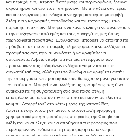
και περιεχόμενο, μέτρηση διαφήμισης και περιεχομένου, έρευνα
ακροατηρίου και ανάπτυξη υπηρεσιών.
Με την άδειά σας, εμείς
και οι συνεργάτες μας ενδέχεται να χρησιμοποιήσουμε ακριβή
δεδομένα γεωγραφικής τοποθεσίας και ταυτοποίησης μέσω
σάρωσης συσκευών. Μπορείτε να κάνετε κλικ για να συναινέσετε
στην επεξεργασία από εμάς και τους συνεργάτες μας όπως
Η επιτυχία είναι υπερτιμημένη. Δεν σε κάνει
περιγράφεται παραπάνω. Εναλλακτικά, μπορείτε να αποκτήσετε
καλύτερο, δεν σε πάει πουθενά η επιτυχία. Είναι
πρόσβαση σε πιο λεπτομερείς πληροφορίες και να αλλάξετε τις
απλώς ένα ωραίο, ανεβαστικό, επιφανειακό
προτιμήσεις σας πριν συναινέσετε ή να αρνηθείτε να
συναίσθημα.»
συναινέσετε.
Λάβετε υπόψη ότι κάποια επεξεργασία των
προσωπικών σας δεδομένων ενδέχεται να μην απαιτεί τη
συγκατάθεσή σας, αλλά έχετε το δικαίωμα να αρνηθείτε αυτήν
Βιμ Βέντερς
την επεξεργασία. Οι προτιμήσεις σας θα ισχύουν μόνο για αυτόν
Συνέντευξη
τον ιστότοπο. Μπορείτε να αλλάξετε τις προτιμήσεις σας ή να
ανακαλέσετε τη συγκατάθεσή σας ανά πάσα στιγμή
επιστρέφοντας σε αυτόν τον ιστότοπο και κάνοντας κλικ στο
κουμπί "Απορρήτου" στο κάτω μέρος της ιστοσελίδας.
CONNECT
Λάβετε επίσης υπόψη ότι αυτός ο ιστότοπος/η εφαρμογή
χρησιμοποιεί μία ή περισσότερες υπηρεσίες της Google και
ενδέχεται να συλλέγει και να αποθηκεύει πληροφορίες που
Εγγράψου στο εβδομαδιαίο newsletter μας.
περιλαμβάνουν, ενδεικτικά, τη συμπεριφορά επίσκεψης ή
ΕΓΓΡΑΦΗ
χρήσης σας. Μπορείτε να κάνετε κλικ για να δώσετε ή να