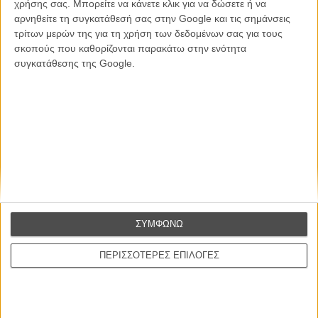
Εγγράψου στο εβδομαδιαίο newsletter μας.
χρήσης σας. Μπορείτε να κάνετε κλικ για να δώσετε ή να
αρνηθείτε τη συγκατάθεσή σας στην Google και τις σημάνσεις
ΕΓΓΡΑΦΗ
τρίτων μερών της για τη χρήση των δεδομένων σας για τους
σκοπούς που καθορίζονται παρακάτω στην ενότητα
Θέλω να λαμβάνω τα newsletter σας.
συγκατάθεσης της Google.
ΣΥΜΦΩΝΩ
ΠΕΡΙΣΣΟΤΕΡΕΣ ΕΠΙΛΟΓΕΣ