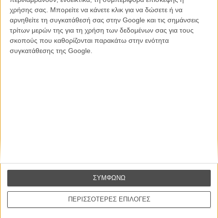
χρήσης σας. Μπορείτε να κάνετε κλικ για να δώσετε ή να
αρνηθείτε τη συγκατάθεσή σας στην Google και τις σημάνσεις
CONNECT
τρίτων μερών της για τη χρήση των δεδομένων σας για τους
σκοπούς που καθορίζονται παρακάτω στην ενότητα
Εγγράψου στο εβδομαδιαίο newsletter μας.
συγκατάθεσης της Google.
ΕΓΓΡΑΦΗ
Θέλω να λαμβάνω τα newsletter σας.
ΣΥΜΦΩΝΩ
ΠΕΡΙΣΣΟΤΕΡΕΣ ΕΠΙΛΟΓΕΣ