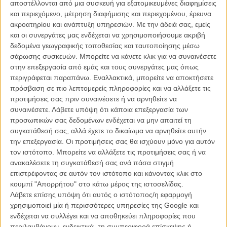
ΑΡΘΡΑ
αποστέλλονται από μια συσκευή για εξατομικευμένες διαφημίσεις
και περιεχόμενο, μέτρηση διαφήμισης και περιεχομένου, έρευνα
ακροατηρίου και ανάπτυξη υπηρεσιών.
Με την άδειά σας, εμείς
Κάννες 2011: Το Δεκαπενθήμερο των Σκηνοθετών
και οι συνεργάτες μας ενδέχεται να χρησιμοποιήσουμε ακριβή
δεδομένα γεωγραφικής τοποθεσίας και ταυτοποίησης μέσω
ΘΕΜΑΤΑ
/
11 ΜΑΙ 2011
/
Γιώργος Κρασσακόπουλος
σάρωσης συσκευών. Μπορείτε να κάνετε κλικ για να συναινέσετε
στην επεξεργασία από εμάς και τους συνεργάτες μας όπως
περιγράφεται παραπάνω. Εναλλακτικά, μπορείτε να αποκτήσετε
πρόσβαση σε πιο λεπτομερείς πληροφορίες και να αλλάξετε τις
προτιμήσεις σας πριν συναινέσετε ή να αρνηθείτε να
συναινέσετε.
Λάβετε υπόψη ότι κάποια επεξεργασία των
προσωπικών σας δεδομένων ενδέχεται να μην απαιτεί τη
συγκατάθεσή σας, αλλά έχετε το δικαίωμα να αρνηθείτε αυτήν
Η επιτυχία είναι υπερτιμημένη. Δεν σε κάνει
την επεξεργασία. Οι προτιμήσεις σας θα ισχύουν μόνο για αυτόν
καλύτερο, δεν σε πάει πουθενά η επιτυχία. Είναι
τον ιστότοπο. Μπορείτε να αλλάξετε τις προτιμήσεις σας ή να
απλώς ένα ωραίο, ανεβαστικό, επιφανειακό
ανακαλέσετε τη συγκατάθεσή σας ανά πάσα στιγμή
συναίσθημα.»
επιστρέφοντας σε αυτόν τον ιστότοπο και κάνοντας κλικ στο
κουμπί "Απορρήτου" στο κάτω μέρος της ιστοσελίδας.
Λάβετε επίσης υπόψη ότι αυτός ο ιστότοπος/η εφαρμογή
Βιμ Βέντερς
χρησιμοποιεί μία ή περισσότερες υπηρεσίες της Google και
Συνέντευξη
ενδέχεται να συλλέγει και να αποθηκεύει πληροφορίες που
περιλαμβάνουν, ενδεικτικά, τη συμπεριφορά επίσκεψης ή