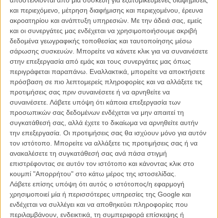
68ο Φεστιβάλ Βενετίας: αναμνήσεις και προβλέψεις
λίγο πριν το φινάλε
και περιεχόμενο, μέτρηση διαφήμισης και περιεχομένου, έρευνα
ακροατηρίου και ανάπτυξη υπηρεσιών.
Με την άδειά σας, εμείς
ΝΕΑ
/
10 ΣΕΠ 2011
/
Flix Team
και οι συνεργάτες μας ενδέχεται να χρησιμοποιήσουμε ακριβή
δεδομένα γεωγραφικής τοποθεσίας και ταυτοποίησης μέσω
σάρωσης συσκευών. Μπορείτε να κάνετε κλικ για να συναινέσετε
στην επεξεργασία από εμάς και τους συνεργάτες μας όπως
περιγράφεται παραπάνω. Εναλλακτικά, μπορείτε να αποκτήσετε
πρόσβαση σε πιο λεπτομερείς πληροφορίες και να αλλάξετε τις
προτιμήσεις σας πριν συναινέσετε ή να αρνηθείτε να
συναινέσετε.
Λάβετε υπόψη ότι κάποια επεξεργασία των
Η επιτυχία είναι υπερτιμημένη. Δεν σε κάνει
προσωπικών σας δεδομένων ενδέχεται να μην απαιτεί τη
καλύτερο, δεν σε πάει πουθενά η επιτυχία. Είναι
συγκατάθεσή σας, αλλά έχετε το δικαίωμα να αρνηθείτε αυτήν
απλώς ένα ωραίο, ανεβαστικό, επιφανειακό
την επεξεργασία. Οι προτιμήσεις σας θα ισχύουν μόνο για αυτόν
συναίσθημα.»
τον ιστότοπο. Μπορείτε να αλλάξετε τις προτιμήσεις σας ή να
ανακαλέσετε τη συγκατάθεσή σας ανά πάσα στιγμή
επιστρέφοντας σε αυτόν τον ιστότοπο και κάνοντας κλικ στο
Βιμ Βέντερς
κουμπί "Απορρήτου" στο κάτω μέρος της ιστοσελίδας.
Συνέντευξη
Λάβετε επίσης υπόψη ότι αυτός ο ιστότοπος/η εφαρμογή
χρησιμοποιεί μία ή περισσότερες υπηρεσίες της Google και
ενδέχεται να συλλέγει και να αποθηκεύει πληροφορίες που
περιλαμβάνουν, ενδεικτικά, τη συμπεριφορά επίσκεψης ή