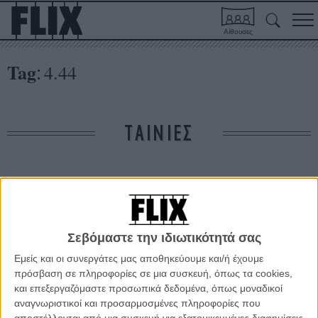
Αίθουσες
Tag
4.44
:
ΤΑΙΝΙΕΣ
Δε βρέθηκαν σχετικές κριτικές ταινιών.
ΑΡΘΡΑ
Σεβόμαστε την ιδιωτικότητά σας
Εμείς και οι συνεργάτες μας αποθηκεύουμε και/ή έχουμε
Το τέλος (του σινεμά) του Εϊμπελ Φεράρα
πρόσβαση σε πληροφορίες σε μια συσκευή, όπως τα cookies,
ΝΕΑ
/
08 ΣΕΠ 2011
/
Γιώργος Κρασσακόπουλος
και επεξεργαζόμαστε προσωπικά δεδομένα, όπως μοναδικοί
αναγνωριστικοί και προσαρμοσμένες πληροφορίες που
αποστέλλονται από μια συσκευή για εξατομικευμένες διαφημίσεις