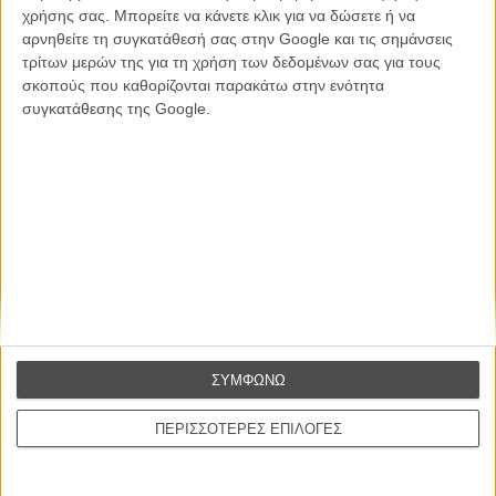
CONNECT
χρήσης σας. Μπορείτε να κάνετε κλικ για να δώσετε ή να
αρνηθείτε τη συγκατάθεσή σας στην Google και τις σημάνσεις
τρίτων μερών της για τη χρήση των δεδομένων σας για τους
Εγγράψου στο εβδομαδιαίο newsletter μας.
σκοπούς που καθορίζονται παρακάτω στην ενότητα
ΕΓΓΡΑΦΗ
συγκατάθεσης της Google.
Θέλω να λαμβάνω τα newsletter σας.
ΣΥΜΦΩΝΩ
ΠΕΡΙΣΣΟΤΕΡΕΣ ΕΠΙΛΟΓΕΣ