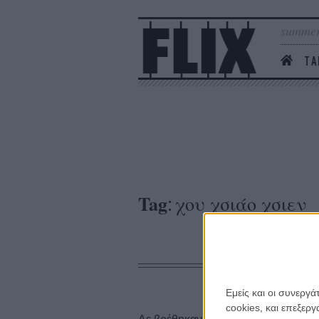
summer
ΤΑ
Tag
χου χσιάο χσιεν
:
Εμείς και οι συνεργ
cookies, και επεξε