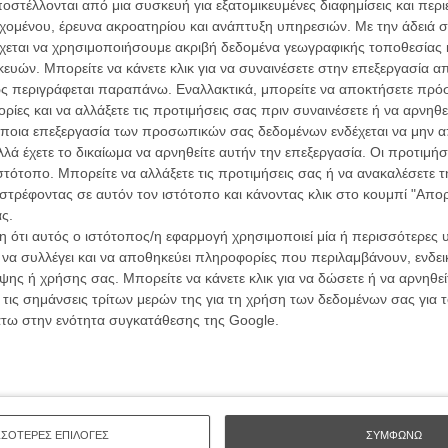
ών.
στέλλονται από μια συσκευή για εξατομικευμένες διαφημίσεις και περ
συνα
εχομένου, έρευνα ακροατηρίου και ανάπτυξη υπηρεσιών.
Με την άδειά σα
χεται να χρησιμοποιήσουμε ακριβή δεδομένα γεωγραφικής τοποθεσίας 
ΑΡΘΡΑ
ών. Μπορείτε να κάνετε κλικ για να συναινέσετε στην επεξεργασία απ
Βιμ Β
ς περιγράφεται παραπάνω. Εναλλακτικά, μπορείτε να αποκτήσετε πρό
Συνέντ
τα δίνει όλα για τη φόρμα – αλλά τι τέλεια
ίες και να αλλάξετε τις προτιμήσεις σας πριν συναινέσετε ή να αρνηθεί
ποια επεξεργασία των προσωπικών σας δεδομένων ενδέχεται να μην απ
λά έχετε το δικαίωμα να αρνηθείτε αυτήν την επεξεργασία. Οι προτιμήσ
ιστότοπο. Μπορείτε να αλλάξετε τις προτιμήσεις σας ή να ανακαλέσετε
στρέφοντας σε αυτόν τον ιστότοπο και κάνοντας κλικ στο κουμπί "Απ
ιλερ για το «The Assassin» του Χου Χσιάο-
ς.
 ότι αυτός ο ιστότοπος/η εφαρμογή χρησιμοποιεί μία ή περισσότερες 
Εγγράψου 
ι να συλλέγει και να αποθηκεύει πληροφορίες που περιλαμβάνουν, ενδεικ
ης ή χρήσης σας. Μπορείτε να κάνετε κλικ για να δώσετε ή να αρνηθε
 τις σημάνσεις τρίτων μερών της για τη χρήση των δεδομένων σας για
άτω στην ενότητα συγκατάθεσης της Google.
Θέλω ν
ΣΣΟΤΕΡΕΣ ΕΠΙΛΟΓΕΣ
ΣΥΜΦΩΝΩ