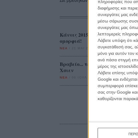
Δε βρέθηκαν σχετικές κριτικές ταινι
πληροφορίες που απο
διαφήμισης και περι
συνεργάτες μας ενδέ
μέσω σάρωσης συσκευ
συνεργάτες μας όπω
Κάννες 2015: O Χου Χσιάο-Χσιεν 
λεπτομερείς πληροφορ
ομορφιά!
Λάβετε υπόψη ότι κά
συγκατάθεσή σας, αλ
ΝΕΑ
/
21 ΜΑΙ 2015
/
Λήδα Γαλανού
μόνο για αυτόν τον 
ανά πάσα στιγμή επι
Βραβείο... τέλειας ομορφιάς: Τρέ
μέρος της ιστοσελίδα
Χσιεν
Λάβετε επίσης υπόψη
ΝΕΑ
/
06 ΙΟΥΛ 2015
/
Λήδα Γαλανού
Google και ενδέχετα
συμπεριφορά επίσκεψ
σας στην Google και
καθορίζονται παρακ
ΠΕΡΙ