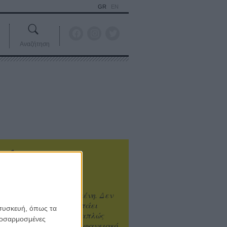
GR
EN
Αναζήτηση
ιτυχία είναι υπερτιμημένη. Δεν
άνει καλύτερο, δεν σε πάει
 συσκευή, όπως τα
ενά η επιτυχία. Είναι απλώς
προσαρμοσμένες
ωραίο, ανεβαστικό, επιφανειακό