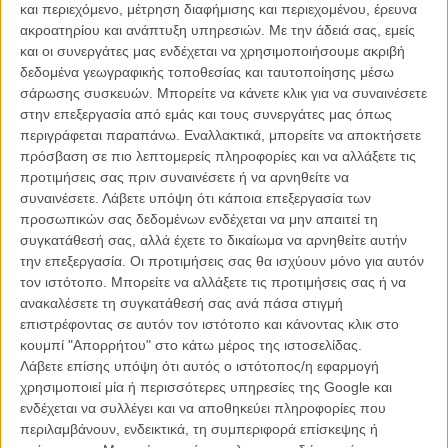
και περιεχόμενο, μέτρηση διαφήμισης και περιεχομένου, έρευνα
ακροατηρίου και ανάπτυξη υπηρεσιών.
Με την άδειά σας, εμείς
και οι συνεργάτες μας ενδέχεται να χρησιμοποιήσουμε ακριβή
δεδομένα γεωγραφικής τοποθεσίας και ταυτοποίησης μέσω
σάρωσης συσκευών. Μπορείτε να κάνετε κλικ για να συναινέσετε
στην επεξεργασία από εμάς και τους συνεργάτες μας όπως
περιγράφεται παραπάνω. Εναλλακτικά, μπορείτε να αποκτήσετε
Η επιτυχία είναι υπερτιμημένη. Δεν σε κάνει
πρόσβαση σε πιο λεπτομερείς πληροφορίες και να αλλάξετε τις
καλύτερο, δεν σε πάει πουθενά η επιτυχία. Είναι
προτιμήσεις σας πριν συναινέσετε ή να αρνηθείτε να
απλώς ένα ωραίο, ανεβαστικό, επιφανειακό
συναινέσετε.
Λάβετε υπόψη ότι κάποια επεξεργασία των
συναίσθημα.»
προσωπικών σας δεδομένων ενδέχεται να μην απαιτεί τη
συγκατάθεσή σας, αλλά έχετε το δικαίωμα να αρνηθείτε αυτήν
την επεξεργασία. Οι προτιμήσεις σας θα ισχύουν μόνο για αυτόν
Βιμ Βέντερς
τον ιστότοπο. Μπορείτε να αλλάξετε τις προτιμήσεις σας ή να
Συνέντευξη
ανακαλέσετε τη συγκατάθεσή σας ανά πάσα στιγμή
επιστρέφοντας σε αυτόν τον ιστότοπο και κάνοντας κλικ στο
κουμπί "Απορρήτου" στο κάτω μέρος της ιστοσελίδας.
Λάβετε επίσης υπόψη ότι αυτός ο ιστότοπος/η εφαρμογή
CONNECT
χρησιμοποιεί μία ή περισσότερες υπηρεσίες της Google και
ενδέχεται να συλλέγει και να αποθηκεύει πληροφορίες που
Εγγράψου στο εβδομαδιαίο newsletter μας.
περιλαμβάνουν, ενδεικτικά, τη συμπεριφορά επίσκεψης ή