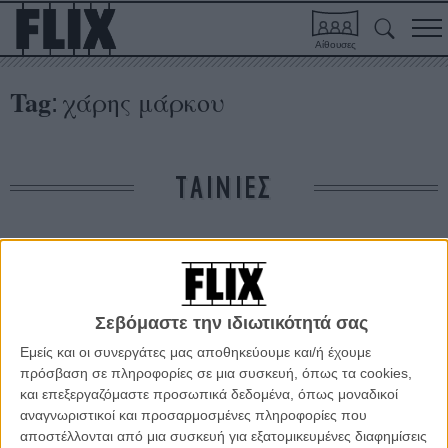
Αίθουσες
Tag
χάρης μάρκου
:
ΤΑΙΝΙΕΣ
Δε βρέθηκαν σχετικές κριτικές ταινιών.
ΑΡΘΡΑ
Σεβόμαστε την ιδιωτικότητά σας
Εμείς και οι συνεργάτες μας αποθηκεύουμε και/ή έχουμε
Βραβεία για τους πρωτοεμφανιζόμενους του ελληνικού
πρόσβαση σε πληροφορίες σε μια συσκευή, όπως τα cookies,
σινεμά στις Νύχτες Πρεμιέρας Conn-x
και επεξεργαζόμαστε προσωπικά δεδομένα, όπως μοναδικοί
αναγνωριστικοί και προσαρμοσμένες πληροφορίες που
ΝΕΑ
/
24 ΣΕΠ 2011
/
Flix Team
αποστέλλονται από μια συσκευή για εξατομικευμένες διαφημίσεις