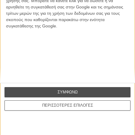
χρήσης σας. Μπορείτε να κάνετε κλικ για να δώσετε ή να
ΕΓΓΡΑΦΗ
αρνηθείτε τη συγκατάθεσή σας στην Google και τις σημάνσεις
τρίτων μερών της για τη χρήση των δεδομένων σας για τους
Θέλω να λαμβάνω τα newsletter σας.
σκοπούς που καθορίζονται παρακάτω στην ενότητα
συγκατάθεσης της Google.
ΣΥΜΦΩΝΩ
ΠΕΡΙΣΣΟΤΕΡΕΣ ΕΠΙΛΟΓΕΣ