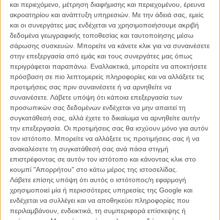
και περιεχόμενο, μέτρηση διαφήμισης και περιεχομένου, έρευνα
ακροατηρίου και ανάπτυξη υπηρεσιών.
Με την άδειά σας, εμείς
και οι συνεργάτες μας ενδέχεται να χρησιμοποιήσουμε ακριβή
δεδομένα γεωγραφικής τοποθεσίας και ταυτοποίησης μέσω
σάρωσης συσκευών. Μπορείτε να κάνετε κλικ για να συναινέσετε
στην επεξεργασία από εμάς και τους συνεργάτες μας όπως
περιγράφεται παραπάνω. Εναλλακτικά, μπορείτε να αποκτήσετε
Η επιτυχία είναι υπερτιμημένη. Δεν σε κάνει
πρόσβαση σε πιο λεπτομερείς πληροφορίες και να αλλάξετε τις
καλύτερο, δεν σε πάει πουθενά η επιτυχία. Είναι
προτιμήσεις σας πριν συναινέσετε ή να αρνηθείτε να
απλώς ένα ωραίο, ανεβαστικό, επιφανειακό
συναινέσετε.
Λάβετε υπόψη ότι κάποια επεξεργασία των
συναίσθημα.»
προσωπικών σας δεδομένων ενδέχεται να μην απαιτεί τη
συγκατάθεσή σας, αλλά έχετε το δικαίωμα να αρνηθείτε αυτήν
την επεξεργασία. Οι προτιμήσεις σας θα ισχύουν μόνο για αυτόν
Βιμ Βέντερς
τον ιστότοπο. Μπορείτε να αλλάξετε τις προτιμήσεις σας ή να
Συνέντευξη
ανακαλέσετε τη συγκατάθεσή σας ανά πάσα στιγμή
επιστρέφοντας σε αυτόν τον ιστότοπο και κάνοντας κλικ στο
κουμπί "Απορρήτου" στο κάτω μέρος της ιστοσελίδας.
Λάβετε επίσης υπόψη ότι αυτός ο ιστότοπος/η εφαρμογή
CONNECT
χρησιμοποιεί μία ή περισσότερες υπηρεσίες της Google και
ενδέχεται να συλλέγει και να αποθηκεύει πληροφορίες που
Εγγράψου στο εβδομαδιαίο newsletter μας.
περιλαμβάνουν, ενδεικτικά, τη συμπεριφορά επίσκεψης ή