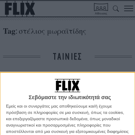
Αίθουσες
Tag
στέλιος μωραϊτίδης
:
ΤΑΙΝΙΕΣ
Δε βρέθηκαν σχετικές κριτικές ταινιών.
ΑΡΘΡΑ
Σεβόμαστε την ιδιωτικότητά σας
Εμείς και οι συνεργάτες μας αποθηκεύουμε και/ή έχουμε
«Deconstructing Interruption»: Μια αλλιώτικη ματιά
πρόσβαση σε πληροφορίες σε μια συσκευή, όπως τα cookies,
στην ταινία του Γιώργου Ζώη
και επεξεργαζόμαστε προσωπικά δεδομένα, όπως μοναδικοί
αναγνωριστικοί και προσαρμοσμένες πληροφορίες που
ΝΕΑ
/
27 ΜΑΙ 2016
/
Flix Team
αποστέλλονται από μια συσκευή για εξατομικευμένες διαφημίσεις