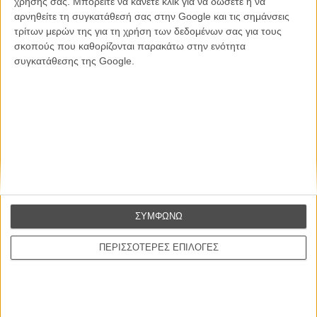
χρήσης σας. Μπορείτε να κάνετε κλικ για να δώσετε ή να
ΕΓΓΡΑΦΗ
αρνηθείτε τη συγκατάθεσή σας στην Google και τις σημάνσεις
τρίτων μερών της για τη χρήση των δεδομένων σας για τους
Θέλω να λαμβάνω τα newsletter σας.
σκοπούς που καθορίζονται παρακάτω στην ενότητα
συγκατάθεσης της Google.
ΣΥΜΦΩΝΩ
ΠΕΡΙΣΣΟΤΕΡΕΣ ΕΠΙΛΟΓΕΣ