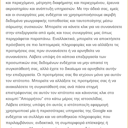
και περιεχόμενο, μέτρηση διαφήμισης και περιεχομένου, έρευνα
ακροατηρίου και ανάπτυξη υπηρεσιών.
Με την άδειά σας, εμείς
και οι συνεργάτες μας ενδέχεται να χρησιμοποιήσουμε ακριβή
δεδομένα γεωγραφικής τοποθεσίας και ταυτοποίησης μέσω
σάρωσης συσκευών. Μπορείτε να κάνετε κλικ για να συναινέσετε
στην επεξεργασία από εμάς και τους συνεργάτες μας όπως
περιγράφεται παραπάνω. Εναλλακτικά, μπορείτε να αποκτήσετε
Η επιτυχία είναι υπερτιμημένη. Δεν σε κάνει
πρόσβαση σε πιο λεπτομερείς πληροφορίες και να αλλάξετε τις
καλύτερο, δεν σε πάει πουθενά η επιτυχία. Είναι
προτιμήσεις σας πριν συναινέσετε ή να αρνηθείτε να
απλώς ένα ωραίο, ανεβαστικό, επιφανειακό
συναινέσετε.
Λάβετε υπόψη ότι κάποια επεξεργασία των
συναίσθημα.»
προσωπικών σας δεδομένων ενδέχεται να μην απαιτεί τη
συγκατάθεσή σας, αλλά έχετε το δικαίωμα να αρνηθείτε αυτήν
την επεξεργασία. Οι προτιμήσεις σας θα ισχύουν μόνο για αυτόν
Βιμ Βέντερς
τον ιστότοπο. Μπορείτε να αλλάξετε τις προτιμήσεις σας ή να
Συνέντευξη
ανακαλέσετε τη συγκατάθεσή σας ανά πάσα στιγμή
επιστρέφοντας σε αυτόν τον ιστότοπο και κάνοντας κλικ στο
κουμπί "Απορρήτου" στο κάτω μέρος της ιστοσελίδας.
Λάβετε επίσης υπόψη ότι αυτός ο ιστότοπος/η εφαρμογή
CONNECT
χρησιμοποιεί μία ή περισσότερες υπηρεσίες της Google και
ενδέχεται να συλλέγει και να αποθηκεύει πληροφορίες που
Εγγράψου στο εβδομαδιαίο newsletter μας.
περιλαμβάνουν, ενδεικτικά, τη συμπεριφορά επίσκεψης ή