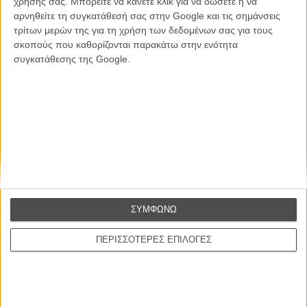
χρήσης σας. Μπορείτε να κάνετε κλικ για να δώσετε ή να
ΕΓΓΡΑΦΗ
αρνηθείτε τη συγκατάθεσή σας στην Google και τις σημάνσεις
τρίτων μερών της για τη χρήση των δεδομένων σας για τους
Θέλω να λαμβάνω τα newsletter σας.
σκοπούς που καθορίζονται παρακάτω στην ενότητα
συγκατάθεσης της Google.
ΣΥΜΦΩΝΩ
ΠΕΡΙΣΣΟΤΕΡΕΣ ΕΠΙΛΟΓΕΣ