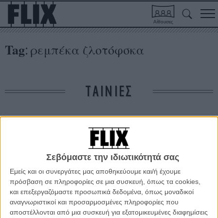
Αίθουσες
Tag
ρεμπέκα ζλοτόφσκα
:
ΤΑΙΝΙΕΣ
Δε βρέθηκαν σχετικές κριτικές ταινιών.
ΑΡΘΡΑ
Σεβόμαστε την ιδιωτικότητά σας
Εμείς και οι συνεργάτες μας αποθηκεύουμε και/ή έχουμε
Κάννες 2013: «Grand Central», μια Κάρεν Σίλκγουντ για
πρόσβαση σε πληροφορίες σε μια συσκευή, όπως τα cookies,
αρχάριους
και επεξεργαζόμαστε προσωπικά δεδομένα, όπως μοναδικοί
αναγνωριστικοί και προσαρμοσμένες πληροφορίες που
ΝΕΑ
/
19 ΜΑΙ 2013
/
Λήδα Γαλανού
αποστέλλονται από μια συσκευή για εξατομικευμένες διαφημίσεις