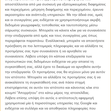
αποστέλλονται από μια συσκευή για εξατομικευμένες διαφημίσεις
Μια περιπέτεια όχι σαν όλες τις άλλες: Σπάνιες
και περιεχόμενο, μέτρηση διαφήμισης και περιεχομένου, έρευνα
φωτογραφίες από τα γυρίσματα των «Κυνηγών της
ακροατηρίου και ανάπτυξη υπηρεσιών.
Με την άδειά σας, εμείς
Χαμένης Κιβωτού»!
και οι συνεργάτες μας ενδέχεται να χρησιμοποιήσουμε ακριβή
ΝΕΑ
/
15 ΣΕΠ 2012
/
Μανώλης Κρανάκης
δεδομένα γεωγραφικής τοποθεσίας και ταυτοποίησης μέσω
σάρωσης συσκευών. Μπορείτε να κάνετε κλικ για να συναινέσετε
Μεγάλη Τετάρτη | Ο Ιούδας φιλούσε υπέροχα...
στην επεξεργασία από εμάς και τους συνεργάτες μας όπως
περιγράφεται παραπάνω. Εναλλακτικά, μπορείτε να αποκτήσετε
ΘΕΜΑΤΑ
/
11 ΑΠΡ 2012
/
Πόλυ Λυκούργου
πρόσβαση σε πιο λεπτομερείς πληροφορίες και να αλλάξετε τις
προτιμήσεις σας πριν συναινέσετε ή να αρνηθείτε να
συναινέσετε.
Λάβετε υπόψη ότι κάποια επεξεργασία των
προσωπικών σας δεδομένων ενδέχεται να μην απαιτεί τη
συγκατάθεσή σας, αλλά έχετε το δικαίωμα να αρνηθείτε αυτήν
την επεξεργασία. Οι προτιμήσεις σας θα ισχύουν μόνο για αυτόν
τον ιστότοπο. Μπορείτε να αλλάξετε τις προτιμήσεις σας ή να
ανακαλέσετε τη συγκατάθεσή σας ανά πάσα στιγμή
Η επιτυχία είναι υπερτιμημένη. Δεν σε κάνει
επιστρέφοντας σε αυτόν τον ιστότοπο και κάνοντας κλικ στο
καλύτερο, δεν σε πάει πουθενά η επιτυχία. Είναι
κουμπί "Απορρήτου" στο κάτω μέρος της ιστοσελίδας.
απλώς ένα ωραίο, ανεβαστικό, επιφανειακό
Λάβετε επίσης υπόψη ότι αυτός ο ιστότοπος/η εφαρμογή
συναίσθημα.»
χρησιμοποιεί μία ή περισσότερες υπηρεσίες της Google και
ενδέχεται να συλλέγει και να αποθηκεύει πληροφορίες που