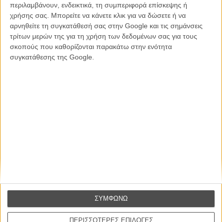
περιλαμβάνουν, ενδεικτικά, τη συμπεριφορά επίσκεψης ή
Βιμ Βέντερς
χρήσης σας. Μπορείτε να κάνετε κλικ για να δώσετε ή να
Συνέντευξη
αρνηθείτε τη συγκατάθεσή σας στην Google και τις σημάνσεις
τρίτων μερών της για τη χρήση των δεδομένων σας για τους
σκοπούς που καθορίζονται παρακάτω στην ενότητα
συγκατάθεσης της Google.
CONNECT
Εγγράψου στο εβδομαδιαίο newsletter μας.
ΕΓΓΡΑΦΗ
Θέλω να λαμβάνω τα newsletter σας.
ΣΥΜΦΩΝΩ
ΠΕΡΙΣΣΟΤΕΡΕΣ ΕΠΙΛΟΓΕΣ