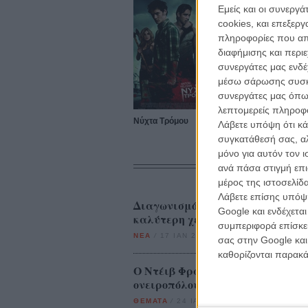
Εμείς και οι συνεργ
cookies, και επεξε
πληροφορίες που απο
διαφήμισης και περι
συνεργάτες μας ενδέ
μέσω σάρωσης συσκευ
συνεργάτες μας όπω
λεπτομερείς πληροφορ
Νύχτα Τρόμου
Λάβετε υπόψη ότι κά
συγκατάθεσή σας, αλ
μόνο για αυτόν τον 
ανά πάσα στιγμή επι
μέρος της ιστοσελίδα
Λάβετε επίσης υπόψη
Διαγωνισμός «The Disaster Artist
Google και ενδέχετα
καλύτερη χειρότερη ταινία όλω
συμπεριφορά επίσκεψ
ΝΕΑ
/
17 ΙΑΝ 2018
/
Flix Team
σας στην Google και
καθορίζονται παρακ
Ο Ντέιβ Φράνκο μιλάει στο Flix γι
ονειροπόλους όλου του κόσμου
ΘΕΜΑΤΑ
/
24 ΙΑΝ 2018
/
Λήδα Γαλανού