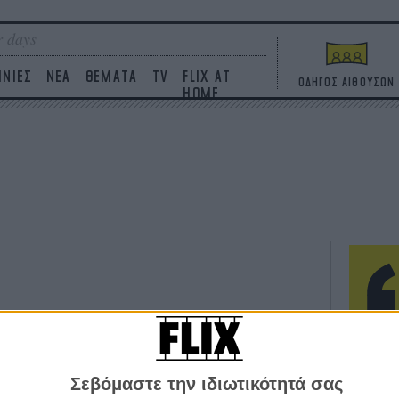
 days
ΙΝΙΕΣ
ΝΕΑ
ΘΕΜΑΤΑ
TV
FLIX AT
ΟΔΗΓΟΣ ΑΙΘΟΥΣΩΝ
HOME
ΤΑΙΝΙΕΣ
Η επ
σε κ
πουθ
Σεβόμαστε την ιδιωτικότητά σας
ένα 