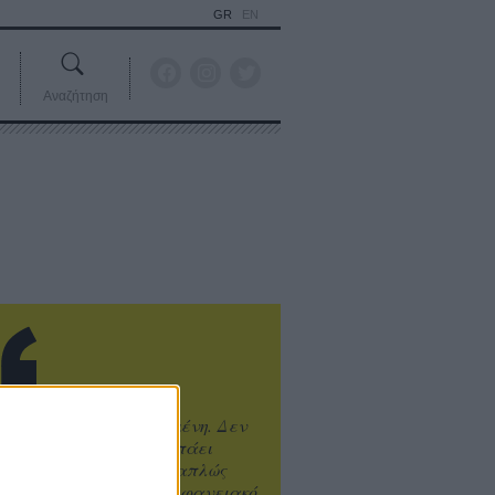
GR
EN
Αναζήτηση
ιτυχία είναι υπερτιμημένη. Δεν
άνει καλύτερο, δεν σε πάει
ενά η επιτυχία. Είναι απλώς
ωραίο, ανεβαστικό, επιφανειακό