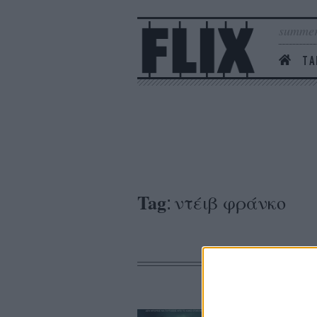
summer
ΤΑ
Tag
ντέιβ φράνκο
: