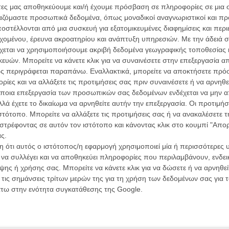
άτες μας αποθηκεύουμε και/ή έχουμε πρόσβαση σε πληροφορίες σε μια
συνα
ργαζόμαστε προσωπικά δεδομένα, όπως μοναδικοί αναγνωριστικοί και 
στέλλονται από μια συσκευή για εξατομικευμένες διαφημίσεις και περ
εχομένου, έρευνα ακροατηρίου και ανάπτυξη υπηρεσιών.
Με την άδειά σα
Βιμ Β
χεται να χρησιμοποιήσουμε ακριβή δεδομένα γεωγραφικής τοποθεσίας 
Συνέντ
ών. Μπορείτε να κάνετε κλικ για να συναινέσετε στην επεξεργασία απ
ς περιγράφεται παραπάνω. Εναλλακτικά, μπορείτε να αποκτήσετε πρό
ίες και να αλλάξετε τις προτιμήσεις σας πριν συναινέσετε ή να αρνηθεί
ποια επεξεργασία των προσωπικών σας δεδομένων ενδέχεται να μην απ
λά έχετε το δικαίωμα να αρνηθείτε αυτήν την επεξεργασία. Οι προτιμήσ
ιστότοπο. Μπορείτε να αλλάξετε τις προτιμήσεις σας ή να ανακαλέσετε
ΑΡΘΡΑ
Εγγράψου 
στρέφοντας σε αυτόν τον ιστότοπο και κάνοντας κλικ στο κουμπί "Απ
ς.
 ότι αυτός ο ιστότοπος/η εφαρμογή χρησιμοποιεί μία ή περισσότερες 
»: Κερδίστε προσκλήσεις για την ωδή στην
ι να συλλέγει και να αποθηκεύει πληροφορίες που περιλαμβάνουν, ενδεικ
ν των εποχών
Θέλω ν
ης ή χρήσης σας. Μπορείτε να κάνετε κλικ για να δώσετε ή να αρνηθε
 τις σημάνσεις τρίτων μερών της για τη χρήση των δεδομένων σας για
άτω στην ενότητα συγκατάθεσης της Google.
α το «The Disaster Artist» και τους