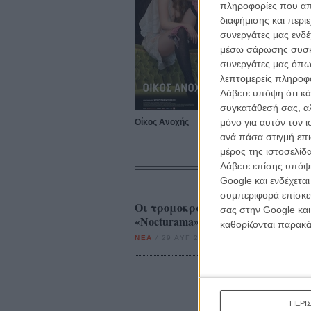
πληροφορίες που απο
διαφήμισης και περι
συνεργάτες μας ενδέ
μέσω σάρωσης συσκευ
συνεργάτες μας όπω
λεπτομερείς πληροφορ
Λάβετε υπόψη ότι κά
συγκατάθεσή σας, αλ
μόνο για αυτόν τον 
Οίκος Ανοχής
ανά πάσα στιγμή επι
μέρος της ιστοσελίδα
Λάβετε επίσης υπόψη
Google και ενδέχετα
συμπεριφορά επίσκεψ
Οι τρομοκράτες δεν έχουν απαρα
σας στην Google και
«Nocturama» του Μπερτράν Μπο
καθορίζονται παρακ
ΝΕΑ
/
29 ΑΥΓ 2016
/
Γιώργος Κρασσακόπουλος
ΠΕΡΙ