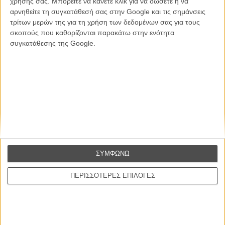
χρήσης σας. Μπορείτε να κάνετε κλικ για να δώσετε ή να
ΕΓΓΡΑΦΗ
αρνηθείτε τη συγκατάθεσή σας στην Google και τις σημάνσεις
τρίτων μερών της για τη χρήση των δεδομένων σας για τους
Θέλω να λαμβάνω τα newsletter σας.
σκοπούς που καθορίζονται παρακάτω στην ενότητα
συγκατάθεσης της Google.
ΣΥΜΦΩΝΩ
ΠΕΡΙΣΣΟΤΕΡΕΣ ΕΠΙΛΟΓΕΣ