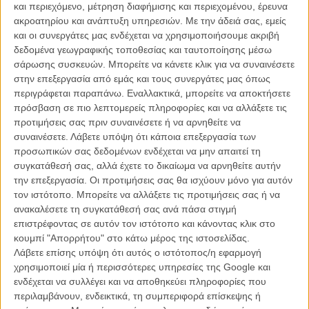
και περιεχόμενο, μέτρηση διαφήμισης και περιεχομένου, έρευνα
ακροατηρίου και ανάπτυξη υπηρεσιών.
Με την άδειά σας, εμείς
και οι συνεργάτες μας ενδέχεται να χρησιμοποιήσουμε ακριβή
δεδομένα γεωγραφικής τοποθεσίας και ταυτοποίησης μέσω
σάρωσης συσκευών. Μπορείτε να κάνετε κλικ για να συναινέσετε
στην επεξεργασία από εμάς και τους συνεργάτες μας όπως
περιγράφεται παραπάνω. Εναλλακτικά, μπορείτε να αποκτήσετε
Η επιτυχία είναι υπερτιμημένη. Δεν σε κάνει
πρόσβαση σε πιο λεπτομερείς πληροφορίες και να αλλάξετε τις
καλύτερο, δεν σε πάει πουθενά η επιτυχία. Είναι
προτιμήσεις σας πριν συναινέσετε ή να αρνηθείτε να
απλώς ένα ωραίο, ανεβαστικό, επιφανειακό
συναινέσετε.
Λάβετε υπόψη ότι κάποια επεξεργασία των
συναίσθημα.»
προσωπικών σας δεδομένων ενδέχεται να μην απαιτεί τη
συγκατάθεσή σας, αλλά έχετε το δικαίωμα να αρνηθείτε αυτήν
την επεξεργασία. Οι προτιμήσεις σας θα ισχύουν μόνο για αυτόν
Βιμ Βέντερς
τον ιστότοπο. Μπορείτε να αλλάξετε τις προτιμήσεις σας ή να
Συνέντευξη
ανακαλέσετε τη συγκατάθεσή σας ανά πάσα στιγμή
επιστρέφοντας σε αυτόν τον ιστότοπο και κάνοντας κλικ στο
κουμπί "Απορρήτου" στο κάτω μέρος της ιστοσελίδας.
Λάβετε επίσης υπόψη ότι αυτός ο ιστότοπος/η εφαρμογή
CONNECT
χρησιμοποιεί μία ή περισσότερες υπηρεσίες της Google και
ενδέχεται να συλλέγει και να αποθηκεύει πληροφορίες που
Εγγράψου στο εβδομαδιαίο newsletter μας.
περιλαμβάνουν, ενδεικτικά, τη συμπεριφορά επίσκεψης ή