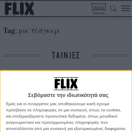
Αίθουσες
Tag
μικ τζάγκερ
:
ΤΑΙΝΙΕΣ
Δε βρέθηκαν σχετικές κριτικές ταινιών.
ΑΡΘΡΑ
Σεβόμαστε την ιδιωτικότητά σας
Εμείς και οι συνεργάτες μας αποθηκεύουμε και/ή έχουμε
Το HBO δίνει πράσινο φως στο rock’n’roll έπος των
πρόσβαση σε πληροφορίες σε μια συσκευή, όπως τα cookies,
Μάρτιν Σκορσέζε και Μικ Τζάγκερ
και επεξεργαζόμαστε προσωπικά δεδομένα, όπως μοναδικοί
αναγνωριστικοί και προσαρμοσμένες πληροφορίες που
ΝΕΑ
/
03 ΔΕΚ 2014
/
Λήδα Γαλανού
αποστέλλονται από μια συσκευή για εξατομικευμένες διαφημίσεις