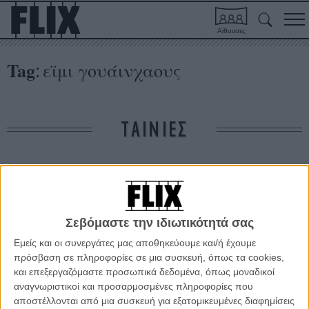
Αίθουσες
Tag
εϊμι γουάινχαους
:
ΤΑΙΝΙΕΣ
Δε βρέθηκαν σχετικές κριτικές ταινιών.
ΑΡΘΡΑ
Σεβόμαστε την ιδιωτικότητά σας
Εμείς και οι συνεργάτες μας αποθηκεύουμε και/ή έχουμε
Κάννες 2015: Γνωρίστε την «Amy», ένα κορίτσι που
πρόσβαση σε πληροφορίες σε μια συσκευή, όπως τα cookies,
ήθελε να γράφει μουσική και να ερωτεύεται
και επεξεργαζόμαστε προσωπικά δεδομένα, όπως μοναδικοί
αναγνωριστικοί και προσαρμοσμένες πληροφορίες που
ΝΕΑ
/
16 ΜΑΙ 2015
/
Λήδα Γαλανού
αποστέλλονται από μια συσκευή για εξατομικευμένες διαφημίσεις