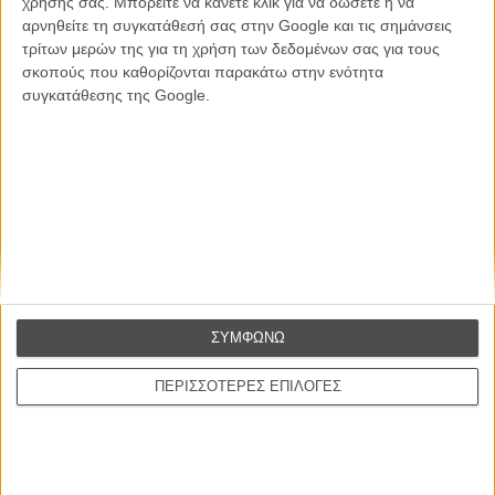
χρήσης σας. Μπορείτε να κάνετε κλικ για να δώσετε ή να
ΕΓΓΡΑΦΗ
αρνηθείτε τη συγκατάθεσή σας στην Google και τις σημάνσεις
τρίτων μερών της για τη χρήση των δεδομένων σας για τους
Θέλω να λαμβάνω τα newsletter σας.
σκοπούς που καθορίζονται παρακάτω στην ενότητα
συγκατάθεσης της Google.
ΣΥΜΦΩΝΩ
ΠΕΡΙΣΣΟΤΕΡΕΣ ΕΠΙΛΟΓΕΣ