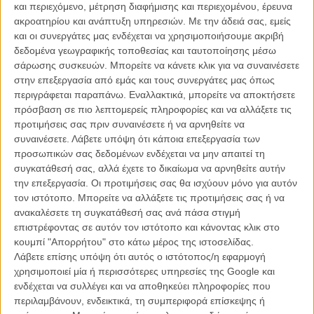
και περιεχόμενο, μέτρηση διαφήμισης και περιεχομένου, έρευνα
ακροατηρίου και ανάπτυξη υπηρεσιών.
Με την άδειά σας, εμείς
και οι συνεργάτες μας ενδέχεται να χρησιμοποιήσουμε ακριβή
δεδομένα γεωγραφικής τοποθεσίας και ταυτοποίησης μέσω
σάρωσης συσκευών. Μπορείτε να κάνετε κλικ για να συναινέσετε
στην επεξεργασία από εμάς και τους συνεργάτες μας όπως
περιγράφεται παραπάνω. Εναλλακτικά, μπορείτε να αποκτήσετε
Η επιτυχία είναι υπερτιμημένη. Δεν σε κάνει
πρόσβαση σε πιο λεπτομερείς πληροφορίες και να αλλάξετε τις
καλύτερο, δεν σε πάει πουθενά η επιτυχία. Είναι
προτιμήσεις σας πριν συναινέσετε ή να αρνηθείτε να
απλώς ένα ωραίο, ανεβαστικό, επιφανειακό
συναινέσετε.
Λάβετε υπόψη ότι κάποια επεξεργασία των
συναίσθημα.»
προσωπικών σας δεδομένων ενδέχεται να μην απαιτεί τη
συγκατάθεσή σας, αλλά έχετε το δικαίωμα να αρνηθείτε αυτήν
την επεξεργασία. Οι προτιμήσεις σας θα ισχύουν μόνο για αυτόν
Βιμ Βέντερς
τον ιστότοπο. Μπορείτε να αλλάξετε τις προτιμήσεις σας ή να
Συνέντευξη
ανακαλέσετε τη συγκατάθεσή σας ανά πάσα στιγμή
επιστρέφοντας σε αυτόν τον ιστότοπο και κάνοντας κλικ στο
κουμπί "Απορρήτου" στο κάτω μέρος της ιστοσελίδας.
Λάβετε επίσης υπόψη ότι αυτός ο ιστότοπος/η εφαρμογή
CONNECT
χρησιμοποιεί μία ή περισσότερες υπηρεσίες της Google και
ενδέχεται να συλλέγει και να αποθηκεύει πληροφορίες που
Εγγράψου στο εβδομαδιαίο newsletter μας.
περιλαμβάνουν, ενδεικτικά, τη συμπεριφορά επίσκεψης ή