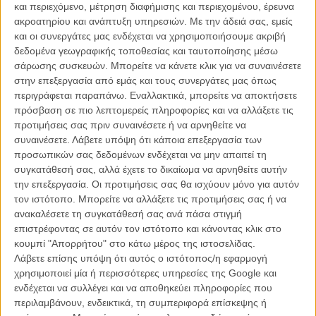
και περιεχόμενο, μέτρηση διαφήμισης και περιεχομένου, έρευνα
ακροατηρίου και ανάπτυξη υπηρεσιών.
Με την άδειά σας, εμείς
και οι συνεργάτες μας ενδέχεται να χρησιμοποιήσουμε ακριβή
δεδομένα γεωγραφικής τοποθεσίας και ταυτοποίησης μέσω
σάρωσης συσκευών. Μπορείτε να κάνετε κλικ για να συναινέσετε
στην επεξεργασία από εμάς και τους συνεργάτες μας όπως
περιγράφεται παραπάνω. Εναλλακτικά, μπορείτε να αποκτήσετε
Η επιτυχία είναι υπερτιμημένη. Δεν σε κάνει
πρόσβαση σε πιο λεπτομερείς πληροφορίες και να αλλάξετε τις
καλύτερο, δεν σε πάει πουθενά η επιτυχία. Είναι
προτιμήσεις σας πριν συναινέσετε ή να αρνηθείτε να
απλώς ένα ωραίο, ανεβαστικό, επιφανειακό
συναινέσετε.
Λάβετε υπόψη ότι κάποια επεξεργασία των
συναίσθημα.»
προσωπικών σας δεδομένων ενδέχεται να μην απαιτεί τη
συγκατάθεσή σας, αλλά έχετε το δικαίωμα να αρνηθείτε αυτήν
την επεξεργασία. Οι προτιμήσεις σας θα ισχύουν μόνο για αυτόν
Βιμ Βέντερς
τον ιστότοπο. Μπορείτε να αλλάξετε τις προτιμήσεις σας ή να
Συνέντευξη
ανακαλέσετε τη συγκατάθεσή σας ανά πάσα στιγμή
επιστρέφοντας σε αυτόν τον ιστότοπο και κάνοντας κλικ στο
κουμπί "Απορρήτου" στο κάτω μέρος της ιστοσελίδας.
Λάβετε επίσης υπόψη ότι αυτός ο ιστότοπος/η εφαρμογή
CONNECT
χρησιμοποιεί μία ή περισσότερες υπηρεσίες της Google και
ενδέχεται να συλλέγει και να αποθηκεύει πληροφορίες που
Εγγράψου στο εβδομαδιαίο newsletter μας.
περιλαμβάνουν, ενδεικτικά, τη συμπεριφορά επίσκεψης ή