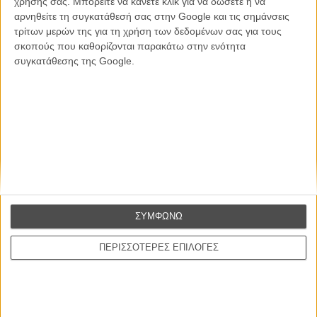
χρήσης σας. Μπορείτε να κάνετε κλικ για να δώσετε ή να
ΕΓΓΡΑΦΗ
αρνηθείτε τη συγκατάθεσή σας στην Google και τις σημάνσεις
τρίτων μερών της για τη χρήση των δεδομένων σας για τους
Θέλω να λαμβάνω τα newsletter σας.
σκοπούς που καθορίζονται παρακάτω στην ενότητα
συγκατάθεσης της Google.
ΣΥΜΦΩΝΩ
ΠΕΡΙΣΣΟΤΕΡΕΣ ΕΠΙΛΟΓΕΣ