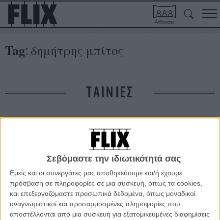
Αίθουσες
Tag
δημήτρης μπίτος
:
ΤΑΙΝΙΕΣ
Δε βρέθηκαν σχετικές κριτικές ταινιών.
ΑΡΘΡΑ
Σεβόμαστε την ιδιωτικότητά σας
Εμείς και οι συνεργάτες μας αποθηκεύουμε και/ή έχουμε
«Ανεμιστήρας» στο on. Πρώτα πλάνα από την ταινία
πρόσβαση σε πληροφορίες σε μια συσκευή, όπως τα cookies,
του Δημήτρη Μπίτου
και επεξεργαζόμαστε προσωπικά δεδομένα, όπως μοναδικοί
αναγνωριστικοί και προσαρμοσμένες πληροφορίες που
ΝΕΑ
/
04 ΑΠΡ 2013
/
Λήδα Γαλανού
αποστέλλονται από μια συσκευή για εξατομικευμένες διαφημίσεις