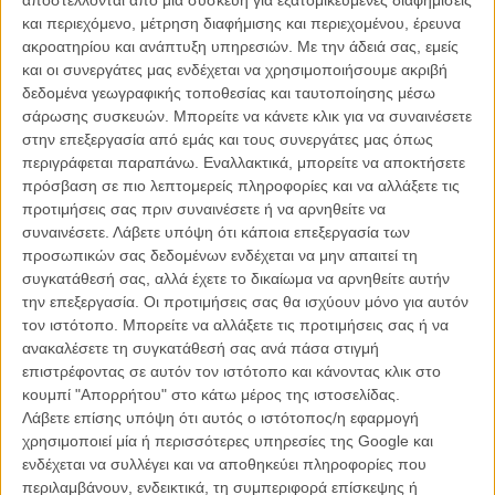
Χρυσά Βατόμουρα 2014: Πως λέμε Οσκαρ; Καμία σχέση!
και περιεχόμενο, μέτρηση διαφήμισης και περιεχομένου, έρευνα
ακροατηρίου και ανάπτυξη υπηρεσιών.
Με την άδειά σας, εμείς
ΝΕΑ
/
02 ΜΑΡ 2014
/
Μανώλης Κρανάκης
και οι συνεργάτες μας ενδέχεται να χρησιμοποιήσουμε ακριβή
δεδομένα γεωγραφικής τοποθεσίας και ταυτοποίησης μέσω
σάρωσης συσκευών. Μπορείτε να κάνετε κλικ για να συναινέσετε
στην επεξεργασία από εμάς και τους συνεργάτες μας όπως
περιγράφεται παραπάνω. Εναλλακτικά, μπορείτε να αποκτήσετε
πρόσβαση σε πιο λεπτομερείς πληροφορίες και να αλλάξετε τις
προτιμήσεις σας πριν συναινέσετε ή να αρνηθείτε να
συναινέσετε.
Λάβετε υπόψη ότι κάποια επεξεργασία των
Η επιτυχία είναι υπερτιμημένη. Δεν σε κάνει
προσωπικών σας δεδομένων ενδέχεται να μην απαιτεί τη
καλύτερο, δεν σε πάει πουθενά η επιτυχία. Είναι
συγκατάθεσή σας, αλλά έχετε το δικαίωμα να αρνηθείτε αυτήν
απλώς ένα ωραίο, ανεβαστικό, επιφανειακό
την επεξεργασία. Οι προτιμήσεις σας θα ισχύουν μόνο για αυτόν
συναίσθημα.»
τον ιστότοπο. Μπορείτε να αλλάξετε τις προτιμήσεις σας ή να
ανακαλέσετε τη συγκατάθεσή σας ανά πάσα στιγμή
επιστρέφοντας σε αυτόν τον ιστότοπο και κάνοντας κλικ στο
Βιμ Βέντερς
κουμπί "Απορρήτου" στο κάτω μέρος της ιστοσελίδας.
Συνέντευξη
Λάβετε επίσης υπόψη ότι αυτός ο ιστότοπος/η εφαρμογή
χρησιμοποιεί μία ή περισσότερες υπηρεσίες της Google και
ενδέχεται να συλλέγει και να αποθηκεύει πληροφορίες που
περιλαμβάνουν, ενδεικτικά, τη συμπεριφορά επίσκεψης ή