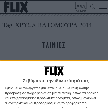
Αίθουσες
Tag
ΧΡΥΣΑ ΒΑΤΟΜΟΥΡΑ 2014
:
ΤΑΙΝΙΕΣ
Δε βρέθηκαν σχετικές κριτικές ταινιών.
ΑΡΘΡΑ
Σεβόμαστε την ιδιωτικότητά σας
Εμείς και οι συνεργάτες μας αποθηκεύουμε και/ή έχουμε
Χρυσά Βατόμουρα 2014: Με επίσημο χορηγό τον...
πρόσβαση σε πληροφορίες σε μια συσκευή, όπως τα cookies,
Ανταμ Σάντλερ
και επεξεργαζόμαστε προσωπικά δεδομένα, όπως μοναδικοί
ΝΕΑ
/
15 ΙΑΝ 2014
/
Μανώλης Κρανάκης
αναγνωριστικοί και προσαρμοσμένες πληροφορίες που
αποστέλλονται από μια συσκευή για εξατομικευμένες διαφημίσεις