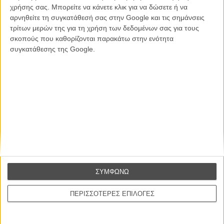
CONNECT
χρήσης σας. Μπορείτε να κάνετε κλικ για να δώσετε ή να
αρνηθείτε τη συγκατάθεσή σας στην Google και τις σημάνσεις
τρίτων μερών της για τη χρήση των δεδομένων σας για τους
Εγγράψου στο εβδομαδιαίο newsletter μας.
σκοπούς που καθορίζονται παρακάτω στην ενότητα
ΕΓΓΡΑΦΗ
συγκατάθεσης της Google.
Θέλω να λαμβάνω τα newsletter σας.
ΣΥΜΦΩΝΩ
ΠΕΡΙΣΣΟΤΕΡΕΣ ΕΠΙΛΟΓΕΣ