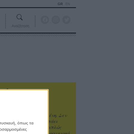
GR
EN
Αναζήτηση
ιτυχία είναι υπερτιμημένη. Δεν
άνει καλύτερο, δεν σε πάει
 συσκευή, όπως τα
ενά η επιτυχία. Είναι απλώς
προσαρμοσμένες
ωραίο, ανεβαστικό, επιφανειακό