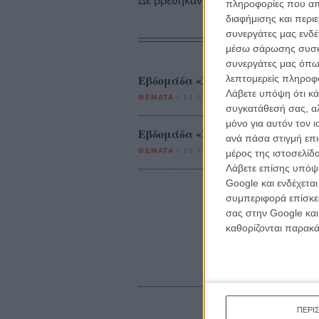
Δε βρέθηκαν σχετικές κριτικές ταινι
πληροφορίες που απο
διαφήμισης και περι
συνεργάτες μας ενδέ
μέσω σάρωσης συσκευ
συνεργάτες μας όπω
Εβδομάδα «Σκοτεινός Ιππότης: Η 
λεπτομερείς πληροφορ
Λάβετε υπόψη ότι κά
ΘΕΜΑΤΑ
/
14 ΑΥΓ 2012
/
Μανώλης Κρανάκης
συγκατάθεσή σας, αλ
μόνο για αυτόν τον 
Εβδομάδα «Σκοτεινός Ιππότης: Η
ανά πάσα στιγμή επι
ΘΕΜΑΤΑ
/
16 ΑΥΓ 2012
/
Μανώλης Κρανάκης
μέρος της ιστοσελίδα
Λάβετε επίσης υπόψη
Google και ενδέχετα
συμπεριφορά επίσκεψ
σας στην Google και
καθορίζονται παρακ
ΠΕΡΙ