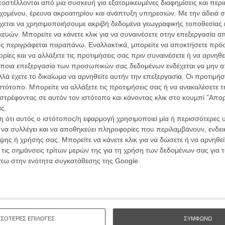
ών.
στέλλονται από μια συσκευή για εξατομικευμένες διαφημίσεις και περ
συνα
εχομένου, έρευνα ακροατηρίου και ανάπτυξη υπηρεσιών.
Με την άδειά σα
χεται να χρησιμοποιήσουμε ακριβή δεδομένα γεωγραφικής τοποθεσίας 
ΑΡΘΡΑ
ών. Μπορείτε να κάνετε κλικ για να συναινέσετε στην επεξεργασία απ
Βιμ Β
ς περιγράφεται παραπάνω. Εναλλακτικά, μπορείτε να αποκτήσετε πρό
Συνέντ
Επιστροφή»: Το soundtrack!
ίες και να αλλάξετε τις προτιμήσεις σας πριν συναινέσετε ή να αρνηθεί
ποια επεξεργασία των προσωπικών σας δεδομένων ενδέχεται να μην απ
λά έχετε το δικαίωμα να αρνηθείτε αυτήν την επεξεργασία. Οι προτιμήσ
ιστότοπο. Μπορείτε να αλλάξετε τις προτιμήσεις σας ή να ανακαλέσετε
 Επιστροφή»: Τα πολλά πρόσωπα του Batman!
στρέφοντας σε αυτόν τον ιστότοπο και κάνοντας κλικ στο κουμπί "Απ
ς.
 ότι αυτός ο ιστότοπος/η εφαρμογή χρησιμοποιεί μία ή περισσότερες 
Εγγράψου 
ι να συλλέγει και να αποθηκεύει πληροφορίες που περιλαμβάνουν, ενδεικ
ης ή χρήσης σας. Μπορείτε να κάνετε κλικ για να δώσετε ή να αρνηθε
 τις σημάνσεις τρίτων μερών της για τη χρήση των δεδομένων σας για
άτω στην ενότητα συγκατάθεσης της Google.
Θέλω ν
ΣΣΟΤΕΡΕΣ ΕΠΙΛΟΓΕΣ
ΣΥΜΦΩΝΩ