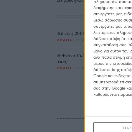
Δε βρέθηκαν σχετικές κριτικές ταινι
πληροφορίες που απο
διαφήμισης και περι
συνεργάτες μας ενδέ
μέσω σάρωσης συσκευ
συνεργάτες μας όπω
Κάννες 2011: Το Δεκαπενθήμερο
λεπτομερείς πληροφορ
Λάβετε υπόψη ότι κά
ΘΕΜΑΤΑ
/
11 ΜΑΙ 2011
/
Γιώργος Κρασσακόπο
συγκατάθεσή σας, αλ
μόνο για αυτόν τον 
Η Φιόνα Γκόρντον κι ο Ντόμινικ
ανά πάσα στιγμή επι
τους
μέρος της ιστοσελίδα
ΘΕΜΑΤΑ
/
24 ΜΑΙ 2018
/
Γιώργος Κρασσακόπο
Λάβετε επίσης υπόψη
Google και ενδέχετα
συμπεριφορά επίσκεψ
σας στην Google και
καθορίζονται παρακ
ΠΕΡΙ