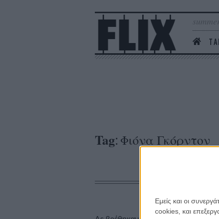
summer
ΤΑ
Tag
Φιόνα Γκόρντον
:
Εμείς και οι συνεργ
cookies, και επεξε