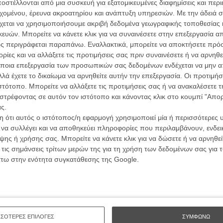
ών.
στέλλονται από μια συσκευή για εξατομικευμένες διαφημίσεις και περ
συνα
εχομένου, έρευνα ακροατηρίου και ανάπτυξη υπηρεσιών.
Με την άδειά σα
χεται να χρησιμοποιήσουμε ακριβή δεδομένα γεωγραφικής τοποθεσίας 
ΑΡΘΡΑ
ών. Μπορείτε να κάνετε κλικ για να συναινέσετε στην επεξεργασία απ
Βιμ Β
ς περιγράφεται παραπάνω. Εναλλακτικά, μπορείτε να αποκτήσετε πρό
Συνέντ
 των Σκηνοθετών
ίες και να αλλάξετε τις προτιμήσεις σας πριν συναινέσετε ή να αρνηθεί
ποια επεξεργασία των προσωπικών σας δεδομένων ενδέχεται να μην απ
υλος
λά έχετε το δικαίωμα να αρνηθείτε αυτήν την επεξεργασία. Οι προτιμήσ
ιστότοπο. Μπορείτε να αλλάξετε τις προτιμήσεις σας ή να ανακαλέσετε
 Αμπέλ κάνουν σινεμά με ολόκληρο το σώμα
στρέφοντας σε αυτόν τον ιστότοπο και κάνοντας κλικ στο κουμπί "Απ
ς.
υλος
 ότι αυτός ο ιστότοπος/η εφαρμογή χρησιμοποιεί μία ή περισσότερες 
Εγγράψου 
ι να συλλέγει και να αποθηκεύει πληροφορίες που περιλαμβάνουν, ενδεικ
ης ή χρήσης σας. Μπορείτε να κάνετε κλικ για να δώσετε ή να αρνηθε
 τις σημάνσεις τρίτων μερών της για τη χρήση των δεδομένων σας για
άτω στην ενότητα συγκατάθεσης της Google.
Θέλω ν
ΣΣΟΤΕΡΕΣ ΕΠΙΛΟΓΕΣ
ΣΥΜΦΩΝΩ