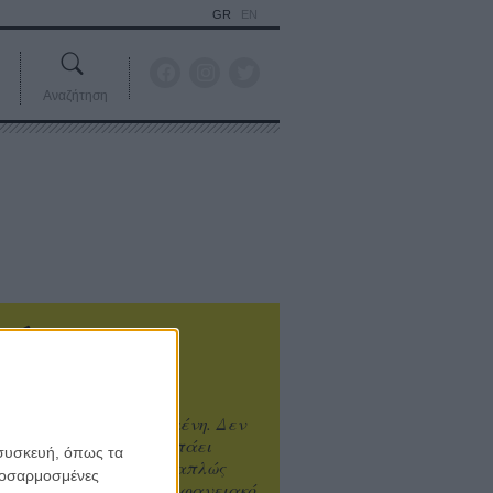
GR
EN
Αναζήτηση
ιτυχία είναι υπερτιμημένη. Δεν
άνει καλύτερο, δεν σε πάει
 συσκευή, όπως τα
ενά η επιτυχία. Είναι απλώς
προσαρμοσμένες
ωραίο, ανεβαστικό, επιφανειακό