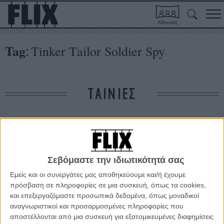
Αίθουσες
Tag
Τinker Τailor Soldier Spy
:
ΤΑΙΝΙΕΣ
Δε βρέθηκαν σχετικές κριτικές ταινιών.
ΑΡΘΡΑ
Σεβόμαστε την ιδιωτικότητά σας
Εμείς και οι συνεργάτες μας αποθηκεύουμε και/ή έχουμε
πρόσβαση σε πληροφορίες σε μια συσκευή, όπως τα cookies,
Ηρθε η ώρα για το Οσκαρ του Γκάρι Ολντμαν;
και επεξεργαζόμαστε προσωπικά δεδομένα, όπως μοναδικοί
ΝΕΑ
/
11 ΔΕΚ 2011
/
Πόλυ Λυκούργου
αναγνωριστικοί και προσαρμοσμένες πληροφορίες που
αποστέλλονται από μια συσκευή για εξατομικευμένες διαφημίσεις