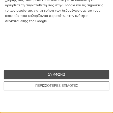
αρνηθείτε τη συγκατάθεσή σας στην Google και τις σημάνσεις
Θέλω να λαμβάνω τα newsletter σας.
τρίτων μερών της για τη χρήση των δεδομένων σας για τους
σκοπούς που καθορίζονται παρακάτω στην ενότητα
συγκατάθεσης της Google.
ΣΥΜΦΩΝΩ
ΠΕΡΙΣΣΟΤΕΡΕΣ ΕΠΙΛΟΓΕΣ
Ταινίες
Σχετικά με το FLIX