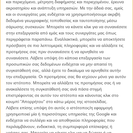
και περιεχόμενο, μέτρηση διαφήμισης και περιεχομένου, έρευνα
ακροατηρίου και ανάπτυξη υπηρεσιών.
Με την άδειά σας, εμείς
και οι συνεργάτες μας ενδέχεται να χρησιμοποιήσουμε ακριβή
δεδομένα γεωγραφικής τοποθεσίας και ταυτοποίησης μέσω
σάρωσης συσκευών. Μπορείτε να κάνετε κλικ για να συναινέσετε
στην επεξεργασία από εμάς και τους συνεργάτες μας όπως
Η επιτυχία είναι υπερτιμημένη. Δεν σε κάνει
περιγράφεται παραπάνω. Εναλλακτικά, μπορείτε να αποκτήσετε
καλύτερο, δεν σε πάει πουθενά η επιτυχία. Είναι
πρόσβαση σε πιο λεπτομερείς πληροφορίες και να αλλάξετε τις
απλώς ένα ωραίο, ανεβαστικό, επιφανειακό
προτιμήσεις σας πριν συναινέσετε ή να αρνηθείτε να
συναίσθημα.»
συναινέσετε.
Λάβετε υπόψη ότι κάποια επεξεργασία των
προσωπικών σας δεδομένων ενδέχεται να μην απαιτεί τη
συγκατάθεσή σας, αλλά έχετε το δικαίωμα να αρνηθείτε αυτήν
Βιμ Βέντερς
την επεξεργασία. Οι προτιμήσεις σας θα ισχύουν μόνο για αυτόν
Συνέντευξη
τον ιστότοπο. Μπορείτε να αλλάξετε τις προτιμήσεις σας ή να
ανακαλέσετε τη συγκατάθεσή σας ανά πάσα στιγμή
επιστρέφοντας σε αυτόν τον ιστότοπο και κάνοντας κλικ στο
κουμπί "Απορρήτου" στο κάτω μέρος της ιστοσελίδας.
CONNECT
Λάβετε επίσης υπόψη ότι αυτός ο ιστότοπος/η εφαρμογή
χρησιμοποιεί μία ή περισσότερες υπηρεσίες της Google και
ενδέχεται να συλλέγει και να αποθηκεύει πληροφορίες που
Εγγράψου στο εβδομαδιαίο newsletter μας.
περιλαμβάνουν, ενδεικτικά, τη συμπεριφορά επίσκεψης ή
ΕΓΓΡΑΦΗ
χρήσης σας. Μπορείτε να κάνετε κλικ για να δώσετε ή να