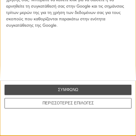
αρνηθείτε τη συγκατάθεσή σας στην Google και τις σημάνσεις
Θέλω να λαμβάνω τα newsletter σας.
τρίτων μερών της για τη χρήση των δεδομένων σας για τους
σκοπούς που καθορίζονται παρακάτω στην ενότητα
συγκατάθεσης της Google.
ΣΥΜΦΩΝΩ
ΠΕΡΙΣΣΟΤΕΡΕΣ ΕΠΙΛΟΓΕΣ
Ταινίες
Σχετικά με το FLIX