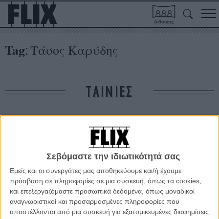
Αίθουσες
Tag
Τάσος Καρύδης
:
ΤΑΙΝΙΕΣ
Δε βρέθηκαν σχετικές κριτικές ταινιών.
ΑΡΘΡΑ
Σεβόμαστε την ιδιωτικότητά σας
Εμείς και οι συνεργάτες μας αποθηκεύουμε και/ή έχουμε
πρόσβαση σε πληροφορίες σε μια συσκευή, όπως τα cookies,
Φεστιβάλ Δράμας 2015: «Βυθός» του Τάσου Καρύδη
και επεξεργαζόμαστε προσωπικά δεδομένα, όπως μοναδικοί
ΘΕΜΑΤΑ
/
07 ΣΕΠ 2015
/
Γιώργος Κρασσακόπουλος
αναγνωριστικοί και προσαρμοσμένες πληροφορίες που
αποστέλλονται από μια συσκευή για εξατομικευμένες διαφημίσεις