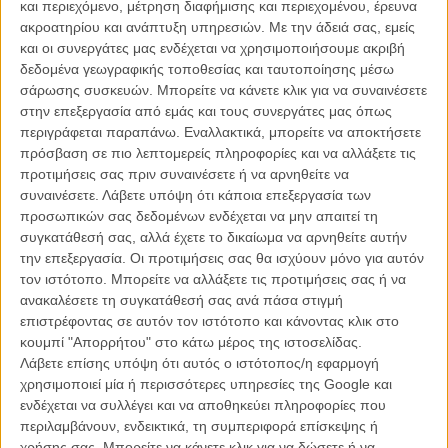
και περιεχόμενο, μέτρηση διαφήμισης και περιεχομένου, έρευνα
ακροατηρίου και ανάπτυξη υπηρεσιών.
Με την άδειά σας, εμείς
και οι συνεργάτες μας ενδέχεται να χρησιμοποιήσουμε ακριβή
δεδομένα γεωγραφικής τοποθεσίας και ταυτοποίησης μέσω
σάρωσης συσκευών. Μπορείτε να κάνετε κλικ για να συναινέσετε
στην επεξεργασία από εμάς και τους συνεργάτες μας όπως
Η επιτυχία είναι υπερτιμημένη. Δεν σε κάνει
περιγράφεται παραπάνω. Εναλλακτικά, μπορείτε να αποκτήσετε
καλύτερο, δεν σε πάει πουθενά η επιτυχία. Είναι
πρόσβαση σε πιο λεπτομερείς πληροφορίες και να αλλάξετε τις
απλώς ένα ωραίο, ανεβαστικό, επιφανειακό
προτιμήσεις σας πριν συναινέσετε ή να αρνηθείτε να
συναίσθημα.»
συναινέσετε.
Λάβετε υπόψη ότι κάποια επεξεργασία των
προσωπικών σας δεδομένων ενδέχεται να μην απαιτεί τη
συγκατάθεσή σας, αλλά έχετε το δικαίωμα να αρνηθείτε αυτήν
Βιμ Βέντερς
την επεξεργασία. Οι προτιμήσεις σας θα ισχύουν μόνο για αυτόν
Συνέντευξη
τον ιστότοπο. Μπορείτε να αλλάξετε τις προτιμήσεις σας ή να
ανακαλέσετε τη συγκατάθεσή σας ανά πάσα στιγμή
επιστρέφοντας σε αυτόν τον ιστότοπο και κάνοντας κλικ στο
κουμπί "Απορρήτου" στο κάτω μέρος της ιστοσελίδας.
CONNECT
Λάβετε επίσης υπόψη ότι αυτός ο ιστότοπος/η εφαρμογή
χρησιμοποιεί μία ή περισσότερες υπηρεσίες της Google και
ενδέχεται να συλλέγει και να αποθηκεύει πληροφορίες που
Εγγράψου στο εβδομαδιαίο newsletter μας.
περιλαμβάνουν, ενδεικτικά, τη συμπεριφορά επίσκεψης ή
ΕΓΓΡΑΦΗ
χρήσης σας. Μπορείτε να κάνετε κλικ για να δώσετε ή να