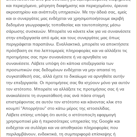
Ο Μάθιου ΜακΚόνεχι είναι ο «Mud» - πρώτη εικόνα!
και περιεχόμενο, μέτρηση διαφήμισης και περιεχομένου, έρευνα
ΝΕΑ
/
20 ΝΟΕ 2011
/
Πόλυ Λυκούργου
ακροατηρίου και ανάπτυξη υπηρεσιών.
Με την άδειά σας, εμείς
και οι συνεργάτες μας ενδέχεται να χρησιμοποιήσουμε ακριβή
δεδομένα γεωγραφικής τοποθεσίας και ταυτοποίησης μέσω
σάρωσης συσκευών. Μπορείτε να κάνετε κλικ για να συναινέσετε
στην επεξεργασία από εμάς και τους συνεργάτες μας όπως
περιγράφεται παραπάνω. Εναλλακτικά, μπορείτε να αποκτήσετε
πρόσβαση σε πιο λεπτομερείς πληροφορίες και να αλλάξετε τις
προτιμήσεις σας πριν συναινέσετε ή να αρνηθείτε να
Η επιτυχία είναι υπερτιμημένη. Δεν σε κάνει
συναινέσετε.
Λάβετε υπόψη ότι κάποια επεξεργασία των
καλύτερο, δεν σε πάει πουθενά η επιτυχία. Είναι
προσωπικών σας δεδομένων ενδέχεται να μην απαιτεί τη
απλώς ένα ωραίο, ανεβαστικό, επιφανειακό
συγκατάθεσή σας, αλλά έχετε το δικαίωμα να αρνηθείτε αυτήν
συναίσθημα.»
την επεξεργασία. Οι προτιμήσεις σας θα ισχύουν μόνο για αυτόν
τον ιστότοπο. Μπορείτε να αλλάξετε τις προτιμήσεις σας ή να
ανακαλέσετε τη συγκατάθεσή σας ανά πάσα στιγμή
Βιμ Βέντερς
επιστρέφοντας σε αυτόν τον ιστότοπο και κάνοντας κλικ στο
Συνέντευξη
κουμπί "Απορρήτου" στο κάτω μέρος της ιστοσελίδας.
Λάβετε επίσης υπόψη ότι αυτός ο ιστότοπος/η εφαρμογή
χρησιμοποιεί μία ή περισσότερες υπηρεσίες της Google και
ενδέχεται να συλλέγει και να αποθηκεύει πληροφορίες που
CONNECT
περιλαμβάνουν, ενδεικτικά, τη συμπεριφορά επίσκεψης ή