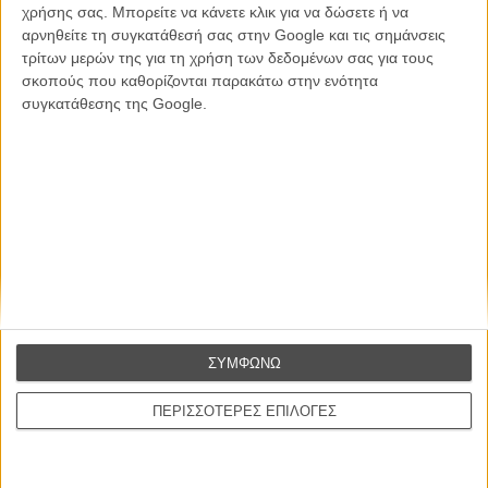
χρήσης σας. Μπορείτε να κάνετε κλικ για να δώσετε ή να
αρνηθείτε τη συγκατάθεσή σας στην Google και τις σημάνσεις
Εγγράψου στο εβδομαδιαίο newsletter μας.
τρίτων μερών της για τη χρήση των δεδομένων σας για τους
ΕΓΓΡΑΦΗ
σκοπούς που καθορίζονται παρακάτω στην ενότητα
συγκατάθεσης της Google.
Θέλω να λαμβάνω τα newsletter σας.
ΣΥΜΦΩΝΩ
ΠΕΡΙΣΣΟΤΕΡΕΣ ΕΠΙΛΟΓΕΣ