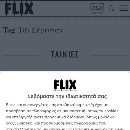
Αίθουσες
Tag
Τάι Σέρινταν
:
ΤΑΙΝΙΕΣ
Δε βρέθηκαν σχετικές κριτικές ταινιών.
ΑΡΘΡΑ
Σεβόμαστε την ιδιωτικότητά σας
Εμείς και οι συνεργάτες μας αποθηκεύουμε και/ή έχουμε
Τάι Σέρινταν: η ζωή μετά το «Δέντρο της Ζωής»
πρόσβαση σε πληροφορίες σε μια συσκευή, όπως τα cookies,
ΝΕΑ
/
08 ΑΥΓ 2011
/
Λήδα Γαλανού
και επεξεργαζόμαστε προσωπικά δεδομένα, όπως μοναδικοί
αναγνωριστικοί και προσαρμοσμένες πληροφορίες που
αποστέλλονται από μια συσκευή για εξατομικευμένες διαφημίσεις