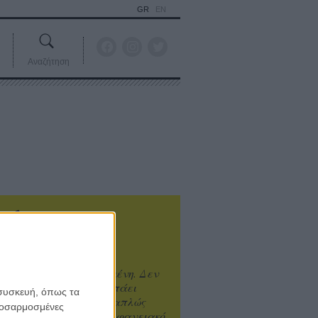
GR
EN
Αναζήτηση
ιτυχία είναι υπερτιμημένη. Δεν
άνει καλύτερο, δεν σε πάει
 συσκευή, όπως τα
ενά η επιτυχία. Είναι απλώς
προσαρμοσμένες
ωραίο, ανεβαστικό, επιφανειακό