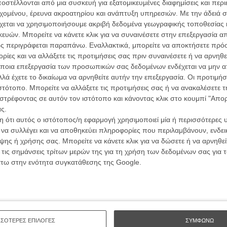
ών.
στέλλονται από μια συσκευή για εξατομικευμένες διαφημίσεις και περ
συνα
εχομένου, έρευνα ακροατηρίου και ανάπτυξη υπηρεσιών.
Με την άδειά σα
χεται να χρησιμοποιήσουμε ακριβή δεδομένα γεωγραφικής τοποθεσίας 
ΑΡΘΡΑ
ών. Μπορείτε να κάνετε κλικ για να συναινέσετε στην επεξεργασία απ
Βιμ Β
ς περιγράφεται παραπάνω. Εναλλακτικά, μπορείτε να αποκτήσετε πρό
Συνέντ
 των Σκηνοθετών
ίες και να αλλάξετε τις προτιμήσεις σας πριν συναινέσετε ή να αρνηθεί
ποια επεξεργασία των προσωπικών σας δεδομένων ενδέχεται να μην απ
υλος
λά έχετε το δικαίωμα να αρνηθείτε αυτήν την επεξεργασία. Οι προτιμήσ
ιστότοπο. Μπορείτε να αλλάξετε τις προτιμήσεις σας ή να ανακαλέσετε
στρέφοντας σε αυτόν τον ιστότοπο και κάνοντας κλικ στο κουμπί "Απ
ς.
 ότι αυτός ο ιστότοπος/η εφαρμογή χρησιμοποιεί μία ή περισσότερες 
Εγγράψου 
ι να συλλέγει και να αποθηκεύει πληροφορίες που περιλαμβάνουν, ενδεικ
ης ή χρήσης σας. Μπορείτε να κάνετε κλικ για να δώσετε ή να αρνηθε
 τις σημάνσεις τρίτων μερών της για τη χρήση των δεδομένων σας για
άτω στην ενότητα συγκατάθεσης της Google.
Θέλω ν
ΣΣΟΤΕΡΕΣ ΕΠΙΛΟΓΕΣ
ΣΥΜΦΩΝΩ