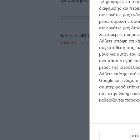
Δε βρέθηκαν σχετικές κριτικές ταινι
πληροφορίες που απο
διαφήμισης και περι
συνεργάτες μας ενδέ
μέσω σάρωσης συσκευ
συνεργάτες μας όπω
Κάννες 2011: Το Δεκαπενθήμερο
λεπτομερείς πληροφορ
Λάβετε υπόψη ότι κά
ΘΕΜΑΤΑ
/
11 ΜΑΙ 2011
/
Γιώργος Κρασσακόπο
συγκατάθεσή σας, αλ
μόνο για αυτόν τον 
ανά πάσα στιγμή επι
μέρος της ιστοσελίδα
Λάβετε επίσης υπόψη
Google και ενδέχετα
συμπεριφορά επίσκεψ
σας στην Google και
καθορίζονται παρακ
ΠΕΡΙ