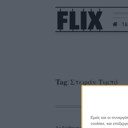
summer
ΤΑ
Tag
Στεφάν Τιμπό
:
Εμείς και οι συνεργ
cookies, και επεξε