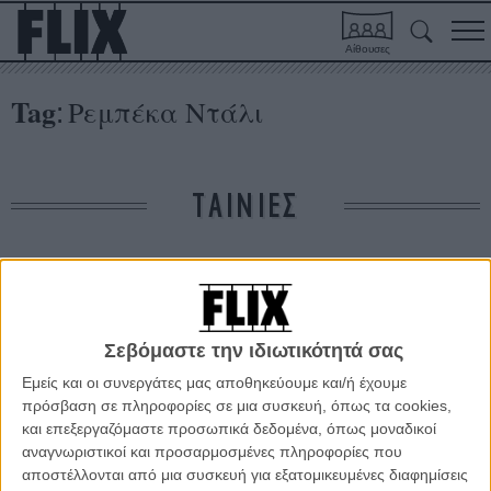
Αίθουσες
Tag
Ρεμπέκα Ντάλι
:
ΤΑΙΝΙΕΣ
Δε βρέθηκαν σχετικές κριτικές ταινιών.
ΑΡΘΡΑ
Σεβόμαστε την ιδιωτικότητά σας
Εμείς και οι συνεργάτες μας αποθηκεύουμε και/ή έχουμε
πρόσβαση σε πληροφορίες σε μια συσκευή, όπως τα cookies,
Κάννες 2011: Το Δεκαπενθήμερο των Σκηνοθετών
και επεξεργαζόμαστε προσωπικά δεδομένα, όπως μοναδικοί
ΘΕΜΑΤΑ
/
11 ΜΑΙ 2011
/
Γιώργος Κρασσακόπουλος
αναγνωριστικοί και προσαρμοσμένες πληροφορίες που
αποστέλλονται από μια συσκευή για εξατομικευμένες διαφημίσεις