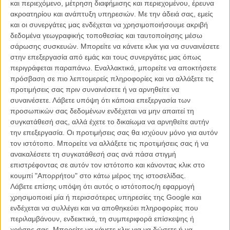
και περιεχόμενο, μέτρηση διαφήμισης και περιεχομένου, έρευνα
ακροατηρίου και ανάπτυξη υπηρεσιών.
Με την άδειά σας, εμείς
και οι συνεργάτες μας ενδέχεται να χρησιμοποιήσουμε ακριβή
δεδομένα γεωγραφικής τοποθεσίας και ταυτοποίησης μέσω
σάρωσης συσκευών. Μπορείτε να κάνετε κλικ για να συναινέσετε
στην επεξεργασία από εμάς και τους συνεργάτες μας όπως
Η επιτυχία είναι υπερτιμημένη. Δεν σε κάνει
περιγράφεται παραπάνω. Εναλλακτικά, μπορείτε να αποκτήσετε
καλύτερο, δεν σε πάει πουθενά η επιτυχία. Είναι
πρόσβαση σε πιο λεπτομερείς πληροφορίες και να αλλάξετε τις
απλώς ένα ωραίο, ανεβαστικό, επιφανειακό
προτιμήσεις σας πριν συναινέσετε ή να αρνηθείτε να
συναίσθημα.»
συναινέσετε.
Λάβετε υπόψη ότι κάποια επεξεργασία των
προσωπικών σας δεδομένων ενδέχεται να μην απαιτεί τη
συγκατάθεσή σας, αλλά έχετε το δικαίωμα να αρνηθείτε αυτήν
Βιμ Βέντερς
την επεξεργασία. Οι προτιμήσεις σας θα ισχύουν μόνο για αυτόν
Συνέντευξη
τον ιστότοπο. Μπορείτε να αλλάξετε τις προτιμήσεις σας ή να
ανακαλέσετε τη συγκατάθεσή σας ανά πάσα στιγμή
επιστρέφοντας σε αυτόν τον ιστότοπο και κάνοντας κλικ στο
κουμπί "Απορρήτου" στο κάτω μέρος της ιστοσελίδας.
CONNECT
Λάβετε επίσης υπόψη ότι αυτός ο ιστότοπος/η εφαρμογή
χρησιμοποιεί μία ή περισσότερες υπηρεσίες της Google και
ενδέχεται να συλλέγει και να αποθηκεύει πληροφορίες που
Εγγράψου στο εβδομαδιαίο newsletter μας.
περιλαμβάνουν, ενδεικτικά, τη συμπεριφορά επίσκεψης ή
ΕΓΓΡΑΦΗ
χρήσης σας. Μπορείτε να κάνετε κλικ για να δώσετε ή να