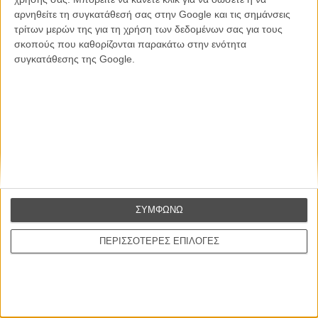
αρνηθείτε τη συγκατάθεσή σας στην Google και τις σημάνσεις
Θέλω να λαμβάνω τα newsletter σας.
τρίτων μερών της για τη χρήση των δεδομένων σας για τους
σκοπούς που καθορίζονται παρακάτω στην ενότητα
συγκατάθεσης της Google.
ΣΥΜΦΩΝΩ
ΠΕΡΙΣΣΟΤΕΡΕΣ ΕΠΙΛΟΓΕΣ
Ταινίες
Σχετικά με το FLIX