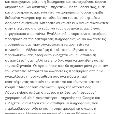
και περιεχόμενο, μέτρηση διαφήμισης και περιεχομένου, έρευνα
ακροατηρίου και ανάπτυξη υπηρεσιών.
Με την άδειά σας, εμείς
και οι συνεργάτες μας ενδέχεται να χρησιμοποιήσουμε ακριβή
δεδομένα γεωγραφικής τοποθεσίας και ταυτοποίησης μέσω
σάρωσης συσκευών. Μπορείτε να κάνετε κλικ για να συναινέσετε
στην επεξεργασία από εμάς και τους συνεργάτες μας όπως
Η επιτυχία είναι υπερτιμημένη. Δεν σε κάνει
περιγράφεται παραπάνω. Εναλλακτικά, μπορείτε να αποκτήσετε
καλύτερο, δεν σε πάει πουθενά η επιτυχία. Είναι
πρόσβαση σε πιο λεπτομερείς πληροφορίες και να αλλάξετε τις
απλώς ένα ωραίο, ανεβαστικό, επιφανειακό
προτιμήσεις σας πριν συναινέσετε ή να αρνηθείτε να
συναίσθημα.»
συναινέσετε.
Λάβετε υπόψη ότι κάποια επεξεργασία των
προσωπικών σας δεδομένων ενδέχεται να μην απαιτεί τη
συγκατάθεσή σας, αλλά έχετε το δικαίωμα να αρνηθείτε αυτήν
Βιμ Βέντερς
την επεξεργασία. Οι προτιμήσεις σας θα ισχύουν μόνο για αυτόν
Συνέντευξη
τον ιστότοπο. Μπορείτε να αλλάξετε τις προτιμήσεις σας ή να
ανακαλέσετε τη συγκατάθεσή σας ανά πάσα στιγμή
επιστρέφοντας σε αυτόν τον ιστότοπο και κάνοντας κλικ στο
κουμπί "Απορρήτου" στο κάτω μέρος της ιστοσελίδας.
CONNECT
Λάβετε επίσης υπόψη ότι αυτός ο ιστότοπος/η εφαρμογή
χρησιμοποιεί μία ή περισσότερες υπηρεσίες της Google και
ενδέχεται να συλλέγει και να αποθηκεύει πληροφορίες που
Εγγράψου στο εβδομαδιαίο newsletter μας.
περιλαμβάνουν, ενδεικτικά, τη συμπεριφορά επίσκεψης ή
ΕΓΓΡΑΦΗ
χρήσης σας. Μπορείτε να κάνετε κλικ για να δώσετε ή να