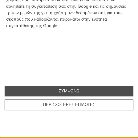
αρνηθείτε τη συγκατάθεσή σας στην Google και τις σημάνσεις
Θέλω να λαμβάνω τα newsletter σας.
τρίτων μερών της για τη χρήση των δεδομένων σας για τους
σκοπούς που καθορίζονται παρακάτω στην ενότητα
συγκατάθεσης της Google.
ΣΥΜΦΩΝΩ
ΠΕΡΙΣΣΟΤΕΡΕΣ ΕΠΙΛΟΓΕΣ
Ταινίες
Σχετικά με το FLIX