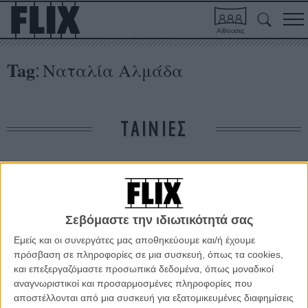
Αίθουσες
Tag
Ναταλία Αλμάδα
:
ΤΑΙΝΙΕΣ
Δε βρέθηκαν σχετικές κριτικές ταινιών.
ΑΡΘΡΑ
Σεβόμαστε την ιδιωτικότητά σας
Εμείς και οι συνεργάτες μας αποθηκεύουμε και/ή έχουμε
πρόσβαση σε πληροφορίες σε μια συσκευή, όπως τα cookies,
Κάννες 2011: Το Δεκαπενθήμερο των Σκηνοθετών
και επεξεργαζόμαστε προσωπικά δεδομένα, όπως μοναδικοί
ΘΕΜΑΤΑ
/
11 ΜΑΙ 2011
/
Γιώργος Κρασσακόπουλος
αναγνωριστικοί και προσαρμοσμένες πληροφορίες που
αποστέλλονται από μια συσκευή για εξατομικευμένες διαφημίσεις